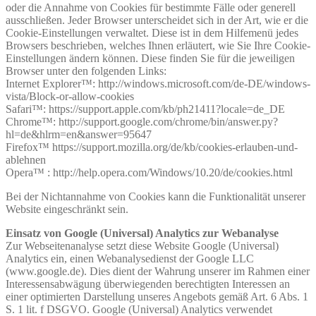
oder die Annahme von Cookies für bestimmte Fälle oder generell
ausschließen. Jeder Browser unterscheidet sich in der Art, wie er die
Cookie-Einstellungen verwaltet. Diese ist in dem Hilfemenü jedes
Browsers beschrieben, welches Ihnen erläutert, wie Sie Ihre Cookie-
Einstellungen ändern können. Diese finden Sie für die jeweiligen
Browser unter den folgenden Links:
Internet Explorer™: http://windows.microsoft.com/de-DE/windows-
vista/Block-or-allow-cookies
Safari™: https://support.apple.com/kb/ph21411?locale=de_DE
Chrome™: http://support.google.com/chrome/bin/answer.py?
hl=de&hlrm=en&answer=95647
Firefox™ https://support.mozilla.org/de/kb/cookies-erlauben-und-
ablehnen
Opera™ : http://help.opera.com/Windows/10.20/de/cookies.html
Bei der Nichtannahme von Cookies kann die Funktionalität unserer
Website eingeschränkt sein.
Einsatz von Google (Universal) Analytics zur Webanalyse
Zur Webseitenanalyse setzt diese Website Google (Universal)
Analytics ein, einen Webanalysedienst der Google LLC
(www.google.de). Dies dient der Wahrung unserer im Rahmen einer
Interessensabwägung überwiegenden berechtigten Interessen an
einer optimierten Darstellung unseres Angebots gemäß Art. 6 Abs. 1
S. 1 lit. f DSGVO. Google (Universal) Analytics verwendet