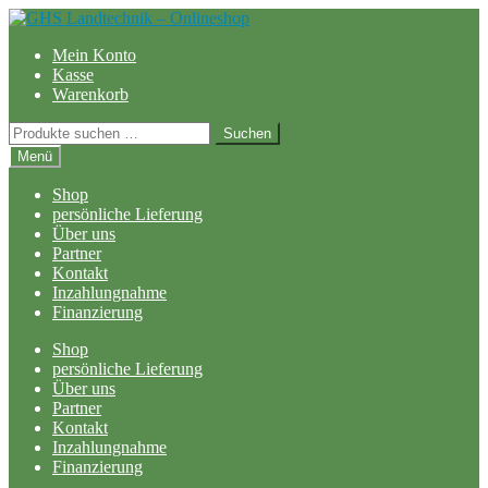
Zur
Zum
Navigation
Inhalt
Mein Konto
springen
springen
Kasse
Warenkorb
Suchen
Suchen
nach:
Menü
Shop
persönliche Lieferung
Über uns
Partner
Kontakt
Inzahlungnahme
Finanzierung
Shop
persönliche Lieferung
Über uns
Partner
Kontakt
Inzahlungnahme
Finanzierung