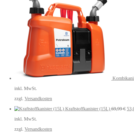
Kombikanis
inkl. MwSt.
zzgl.
Versandkosten
Urs
Kraftstoffkanister (15L)
69,99
€
53,
Prei
inkl. MwSt.
war
69,
zzgl.
Versandkosten