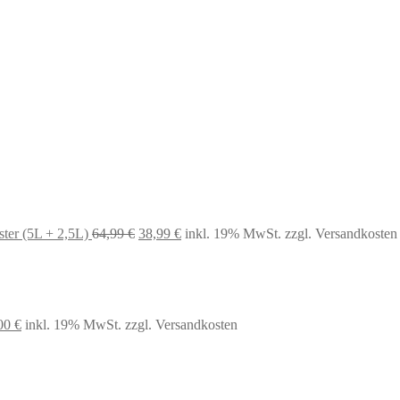
ter (5L + 2,5L)
64,99
€
38,99
€
inkl. 19% MwSt.
zzgl. Versandkosten
prünglicher
Aktueller
00
€
inkl. 19% MwSt.
zzgl. Versandkosten
s
Preis
:
ist:
99 €
53,00 €.