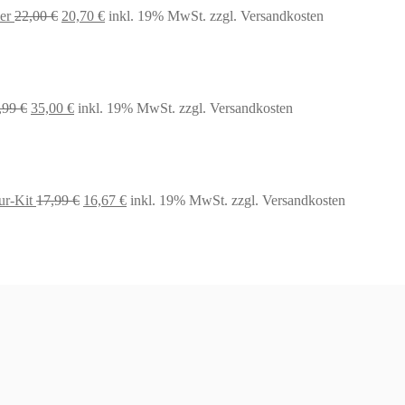
Ursprünglicher
Aktueller
er
22,00
€
20,70
€
inkl. 19% MwSt.
zzgl. Versandkosten
Preis
Preis
war:
ist:
22,00 €
20,70 €.
Ursprünglicher
Aktueller
,99
€
35,00
€
inkl. 19% MwSt.
zzgl. Versandkosten
Preis
Preis
war:
ist:
44,99 €
35,00 €.
Ursprünglicher
Aktueller
ur-Kit
17,99
€
16,67
€
inkl. 19% MwSt.
zzgl. Versandkosten
Preis
Preis
war:
ist:
17,99 €
16,67 €.