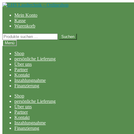
Zur
Zum
Navigation
Inhalt
Mein Konto
springen
springen
Kasse
Warenkorb
Suchen
Suchen
nach:
Menü
Shop
persönliche Lieferung
Über uns
Partner
Kontakt
Inzahlungnahme
Finanzierung
Shop
persönliche Lieferung
Über uns
Partner
Kontakt
Inzahlungnahme
Finanzierung