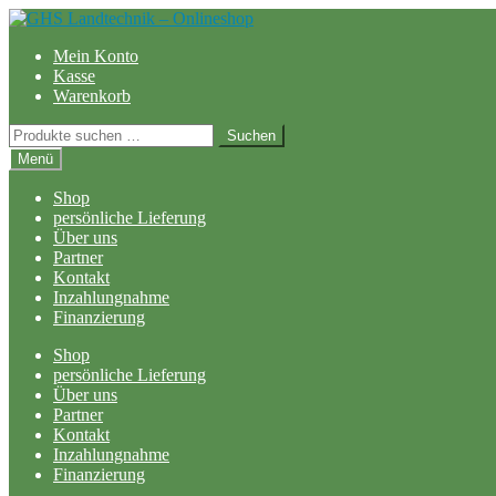
Zur
Zum
Navigation
Inhalt
Mein Konto
springen
springen
Kasse
Warenkorb
Suchen
Suchen
nach:
Menü
Shop
persönliche Lieferung
Über uns
Partner
Kontakt
Inzahlungnahme
Finanzierung
Shop
persönliche Lieferung
Über uns
Partner
Kontakt
Inzahlungnahme
Finanzierung