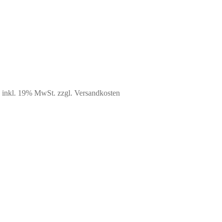
glicher
Aktueller
inkl. 19% MwSt.
zzgl. Versandkosten
Preis
ist:
19,99 €.