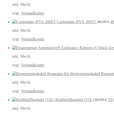
inkl. MwSt.
zzgl.
Versandkosten
Ur
Gartensäge HVA 300ST
49,99
€
4
Pr
inkl. MwSt.
wa
49
zzgl.
Versandkosten
Er
inkl. MwSt.
zzgl.
Versandkosten
Begrenzungskabel Reparat
inkl. MwSt.
zzgl.
Versandkosten
Urs
Kraftstoffkanister (15L)
69,99
€
53,
Prei
inkl. MwSt.
war
69,