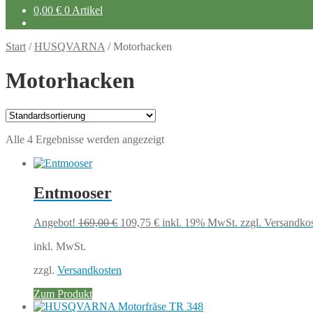
0,00
€
0 Artikel
Start
/
HUSQVARNA
/
Motorhacken
Motorhacken
Alle 4 Ergebnisse werden angezeigt
Entmooser
Ursprünglicher
Aktueller
Angebot!
169,00
€
109,75
€
inkl. 19% MwSt.
zzgl. Versandko
Preis
Preis
inkl. MwSt.
war:
ist:
169,00 €
109,75 €.
zzgl.
Versandkosten
Zum Produkt