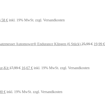
sprünglicher
Aktueller
8,58
€
inkl. 19% MwSt.
zzgl. Versandkosten
eis
Preis
r:
ist:
,99 €
48,58 €.
Ursprün
satzmesser Automower® Endurance Klingen (6 Stück)
25,99
€
19,99
€
Preis
war:
25,99 €
Ursprünglicher
Aktueller
ur-Kit
17,99
€
16,67
€
inkl. 19% MwSt.
zzgl. Versandkosten
Preis
Preis
war:
ist:
17,99 €
16,67 €.
prünglicher
Aktueller
00
€
inkl. 19% MwSt.
zzgl. Versandkosten
s
Preis
:
ist:
99 €
53,00 €.