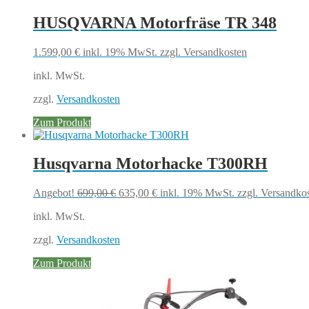
HUSQVARNA Motorfräse TR 348
1.599,00
€
inkl. 19% MwSt.
zzgl. Versandkosten
inkl. MwSt.
zzgl.
Versandkosten
Zum Produkt
Husqvarna Motorhacke T300RH
Ursprünglicher
Aktueller
Angebot!
699,00
€
635,00
€
inkl. 19% MwSt.
zzgl. Versandko
Preis
Preis
inkl. MwSt.
war:
ist:
699,00 €
635,00 €.
zzgl.
Versandkosten
Zum Produkt