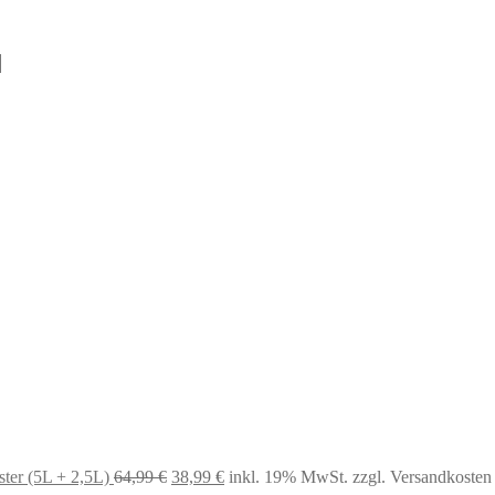
Ursprünglicher
Aktueller
Preis
Preis
war:
ist:
64,99 €
38,99 €.
ter (5L + 2,5L)
64,99
€
38,99
€
inkl. 19% MwSt.
zzgl. Versandkosten