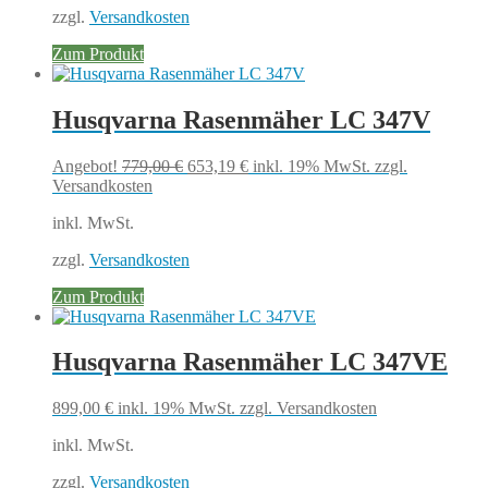
zzgl.
Versandkosten
Zum Produkt
Husqvarna Rasenmäher LC 347V
Ursprünglicher
Aktueller
Angebot!
779,00
€
653,19
€
inkl. 19% MwSt.
zzgl.
Preis
Preis
Versandkosten
war:
ist:
inkl. MwSt.
779,00 €
653,19 €.
zzgl.
Versandkosten
Zum Produkt
Husqvarna Rasenmäher LC 347VE
899,00
€
inkl. 19% MwSt.
zzgl. Versandkosten
inkl. MwSt.
zzgl.
Versandkosten