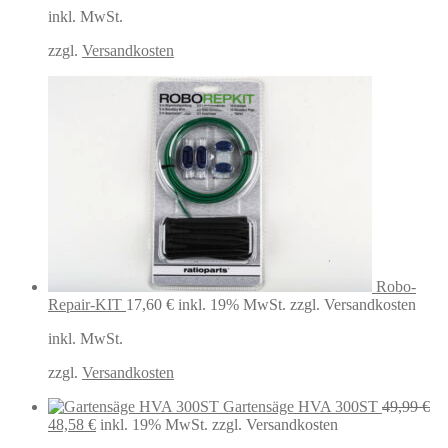
inkl. MwSt.
44,99 €
35,00 €.
zzgl.
Versandkosten
Robo-
Repair-KIT
17,60
€
inkl. 19% MwSt.
zzgl. Versandkosten
inkl. MwSt.
zzgl.
Versandkosten
Gartensäge HVA 300ST
49,99
€
Ursprünglicher
Aktueller
48,58
€
inkl. 19% MwSt.
zzgl. Versandkosten
Preis
Preis