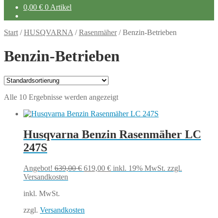
0,00
€
0 Artikel
Start
/
HUSQVARNA
/
Rasenmäher
/
Benzin-Betrieben
Benzin-Betrieben
Alle 10 Ergebnisse werden angezeigt
Husqvarna Benzin Rasenmäher LC
247S
Ursprünglicher
Aktueller
Angebot!
639,00
€
619,00
€
inkl. 19% MwSt.
zzgl.
Preis
Preis
Versandkosten
war:
ist:
inkl. MwSt.
639,00 €
619,00 €.
zzgl.
Versandkosten