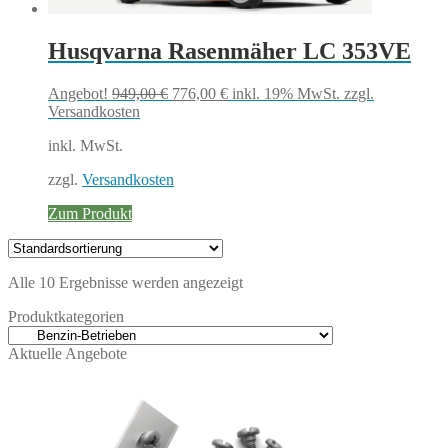
Husqvarna Rasenmäher LC 353VE
Ursprünglicher
Aktueller
Angebot!
949,00
€
776,00
€
inkl. 19% MwSt.
zzgl.
Preis
Preis
Versandkosten
war:
ist:
inkl. MwSt.
949,00 €
776,00 €.
zzgl.
Versandkosten
Zum Produkt
Alle 10 Ergebnisse werden angezeigt
Produktkategorien
Aktuelle Angebote