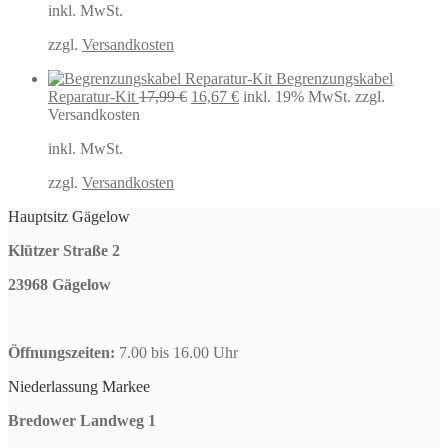
inkl. MwSt.
war:
ist:
49,99 €
48,58 €.
zzgl.
Versandkosten
Begrenzungskabel
Ursprünglicher
Aktueller
Reparatur-Kit
17,99
€
16,67
€
inkl. 19% MwSt.
zzgl.
Preis
Preis
Versandkosten
war:
ist:
inkl. MwSt.
17,99 €
16,67 €.
zzgl.
Versandkosten
Hauptsitz Gägelow
Klützer Straße 2
23968 Gägelow
Öffnungszeiten:
7.00 bis 16.00 Uhr
Niederlassung Markee
Bredower Landweg 1