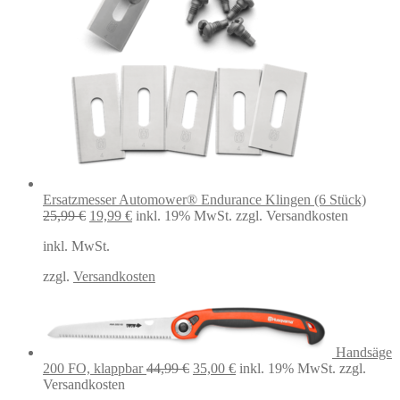
Ersatzmesser Automower® Endurance Klingen (6 Stück)
Ursprünglicher
Aktueller
25,99
€
19,99
€
inkl. 19% MwSt.
zzgl. Versandkosten
Preis
Preis
inkl. MwSt.
war:
ist:
25,99 €
19,99 €.
zzgl.
Versandkosten
Handsäge
Ursprünglicher
Aktueller
200 FO, klappbar
44,99
€
35,00
€
inkl. 19% MwSt.
zzgl.
Preis
Preis
Versandkosten
war:
ist: