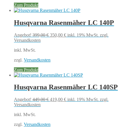
Zum Produkt
Husqvarna Rasenmäher LC 140P
Ursprünglicher
Aktueller
Angebot!
399,00
€
350,00
€
inkl. 19% MwSt.
zzgl.
Preis
Preis
Versandkosten
war:
ist:
inkl. MwSt.
399,00 €
350,00 €.
zzgl.
Versandkosten
Zum Produkt
Husqvarna Rasenmäher LC 140SP
Ursprünglicher
Aktueller
Angebot!
449,00
€
419,00
€
inkl. 19% MwSt.
zzgl.
Preis
Preis
Versandkosten
war:
ist:
inkl. MwSt.
449,00 €
419,00 €.
zzgl.
Versandkosten