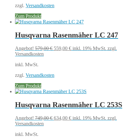
zzgl.
Versandkosten
Zum Produkt
Husqvarna Rasenmäher LC 247
Ursprünglicher
Aktueller
Angebot!
579,00
€
559,00
€
inkl. 19% MwSt.
zzgl.
Preis
Preis
Versandkosten
war:
ist:
inkl. MwSt.
579,00 €
559,00 €.
zzgl.
Versandkosten
Zum Produkt
Husqvarna Rasenmäher LC 253S
Ursprünglicher
Aktueller
Angebot!
749,00
€
634,00
€
inkl. 19% MwSt.
zzgl.
Preis
Preis
Versandkosten
war:
ist:
inkl. MwSt.
749,00 €
634,00 €.