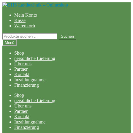
Zur
Zum
Navigation
Inhalt
Mein Konto
springen
springen
Kasse
Warenkorb
Suchen
Suchen
nach:
Menü
Shop
persönliche Lieferung
Über uns
Partner
Kontakt
Inzahlungnahme
Finanzierung
Shop
persönliche Lieferung
Über uns
Partner
Kontakt
Inzahlungnahme
Finanzierung