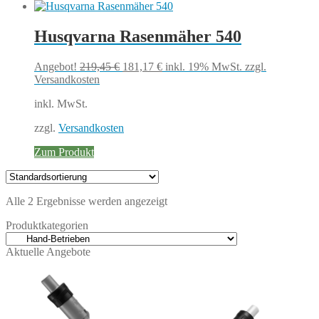
Husqvarna Rasenmäher 540
Ursprünglicher
Aktueller
Angebot!
219,45
€
181,17
€
inkl. 19% MwSt.
zzgl.
Preis
Preis
Versandkosten
war:
ist:
inkl. MwSt.
219,45 €
181,17 €.
zzgl.
Versandkosten
Zum Produkt
Alle 2 Ergebnisse werden angezeigt
Produktkategorien
Aktuelle Angebote