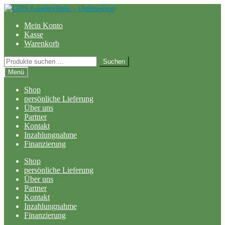
Zur
Zum
Navigation
Inhalt
Mein Konto
springen
springen
Kasse
Warenkorb
Suchen
Suchen
nach:
Menü
Shop
persönliche Lieferung
Über uns
Partner
Kontakt
Inzahlungnahme
Finanzierung
Shop
persönliche Lieferung
Über uns
Partner
Kontakt
Inzahlungnahme
Finanzierung