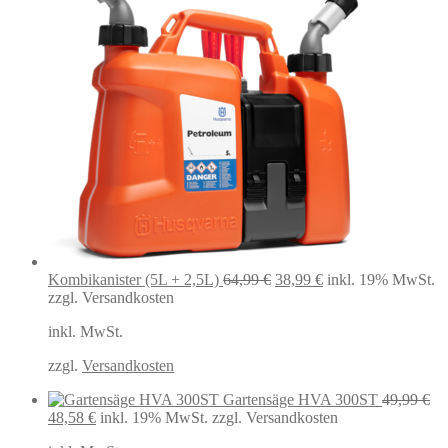
Ursprünglicher
Aktueller
Kombikanister (5L + 2,5L)
64,99
€
38,99
€
inkl. 19% MwSt.
Preis
Preis
zzgl. Versandkosten
war:
ist:
inkl. MwSt.
64,99 €
38,99 €.
zzgl.
Versandkosten
Gartensäge HVA 300ST
49,99
€
Ursprünglicher
Aktueller
48,58
€
inkl. 19% MwSt.
zzgl. Versandkosten
Preis
Preis