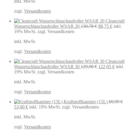
inkl. MwSt.
war:
ist:
49,99 €
48,58 €.
zzgl.
Versandkosten
Cleancraft
Ursprünglicher
Aktueller
Wasserschlauchaufroller WSAR 20
130,78
€
88,75
€
inkl.
Preis
Preis
19% MwSt.
zzgl. Versandkosten
war:
ist:
inkl. MwSt.
130,78 €
88,75 €.
zzgl.
Versandkosten
Cleancraft
Ursprünglicher
Aktuelle
Wasserschlauchaufroller WSAR 30
129,90
€
122,05
€
inkl.
Preis
Preis
19% MwSt.
zzgl. Versandkosten
war:
ist:
inkl. MwSt.
129,90 €
122,05 €
zzgl.
Versandkosten
Kraftstoffkanister (15L)
69,99
€
Ursprünglicher
Aktueller
53,00
€
inkl. 19% MwSt.
zzgl. Versandkosten
Preis
Preis
inkl. MwSt.
war:
ist:
69,99 €
53,00 €.
zzgl.
Versandkosten