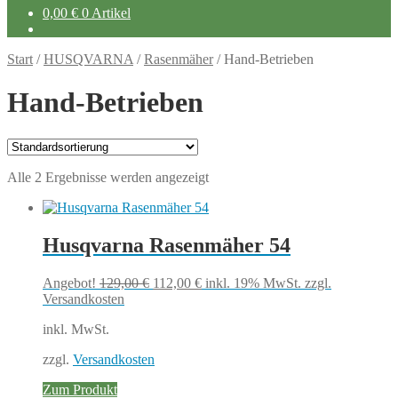
0,00
€
0 Artikel
Start
/
HUSQVARNA
/
Rasenmäher
/
Hand-Betrieben
Hand-Betrieben
Alle 2 Ergebnisse werden angezeigt
Husqvarna Rasenmäher 54
Ursprünglicher
Aktueller
Angebot!
129,00
€
112,00
€
inkl. 19% MwSt.
zzgl.
Preis
Preis
Versandkosten
war:
ist:
inkl. MwSt.
129,00 €
112,00 €.
zzgl.
Versandkosten
Zum Produkt