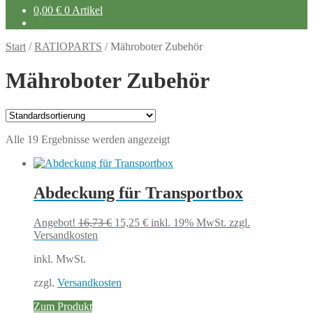
0,00
€
0 Artikel
Start
/
RATIOPARTS
/
Mähroboter Zubehör
Mähroboter Zubehör
Alle 19 Ergebnisse werden angezeigt
Abdeckung für Transportbox
Ursprünglicher
Aktueller
Angebot!
16,73
€
15,25
€
inkl. 19% MwSt.
zzgl.
Preis
Preis
Versandkosten
war:
ist:
inkl. MwSt.
16,73 €
15,25 €.
zzgl.
Versandkosten
Zum Produkt