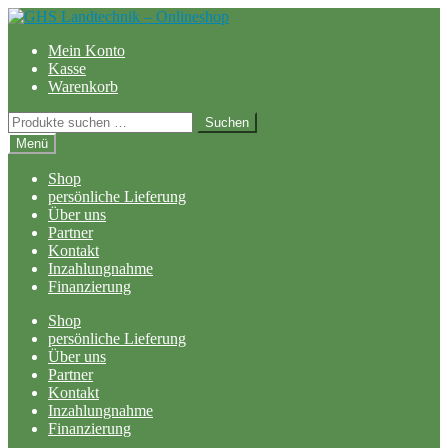
Zur
Zum
Navigation
Inhalt
Mein Konto
springen
springen
Kasse
Warenkorb
Suchen
Suchen
nach:
Menü
Shop
persönliche Lieferung
Über uns
Partner
Kontakt
Inzahlungnahme
Finanzierung
Shop
persönliche Lieferung
Über uns
Partner
Kontakt
Inzahlungnahme
Finanzierung