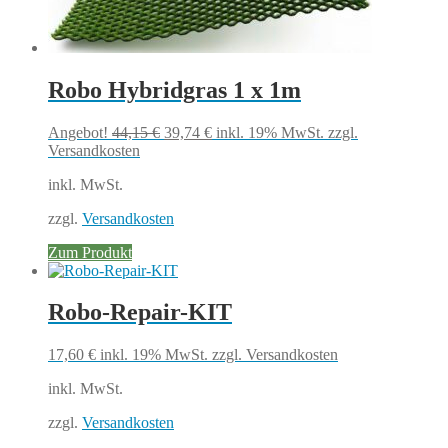
Robo Hybridgras 1 x 1m
Ursprünglicher
Aktueller
Angebot!
44,15
€
39,74
€
inkl. 19% MwSt.
zzgl.
Preis
Preis
Versandkosten
war:
ist:
inkl. MwSt.
44,15 €
39,74 €.
zzgl.
Versandkosten
Zum Produkt
Robo-Repair-KIT
17,60
€
inkl. 19% MwSt.
zzgl. Versandkosten
inkl. MwSt.
zzgl.
Versandkosten