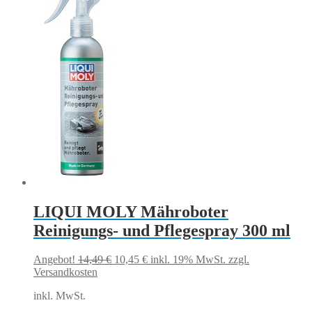
LIQUI MOLY Mähroboter
Reinigungs- und Pflegespray 300 ml
Ursprünglicher
Aktueller
Angebot!
14,49
€
10,45
€
inkl. 19% MwSt.
zzgl.
Preis
Preis
Versandkosten
war:
ist:
inkl. MwSt.
14,49 €
10,45 €.