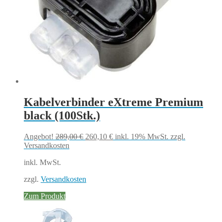
Kabelverbinder eXtreme Premium
black (100Stk.)
Ursprünglicher
Aktueller
Angebot!
289,00
€
260,10
€
inkl. 19% MwSt.
zzgl.
Preis
Preis
Versandkosten
war:
ist:
inkl. MwSt.
289,00 €
260,10 €.
zzgl.
Versandkosten
Zum Produkt