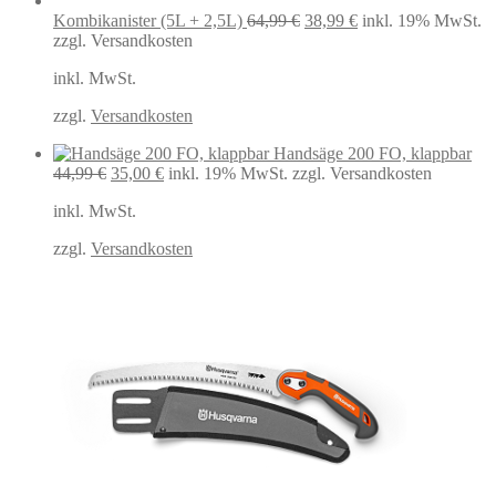
Ursprünglicher
Aktueller
Kombikanister (5L + 2,5L)
64,99
€
38,99
€
inkl. 19% MwSt.
Preis
Preis
zzgl. Versandkosten
war:
ist:
inkl. MwSt.
64,99 €
38,99 €.
zzgl.
Versandkosten
Handsäge 200 FO, klappbar
Ursprünglicher
Aktueller
44,99
€
35,00
€
inkl. 19% MwSt.
zzgl. Versandkosten
Preis
Preis
inkl. MwSt.
war:
ist:
44,99 €
35,00 €.
zzgl.
Versandkosten