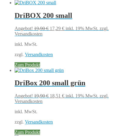
DriBOX 200 small
Ursprünglicher
Aktueller
Angebot!
19,90
€
17,29
€
inkl. 19% MwSt.
zzgl.
Preis
Preis
Versandkosten
war:
ist:
inkl. MwSt.
19,90 €
17,29 €.
zzgl.
Versandkosten
Zum Produkt
DriBox 200 small grün
Ursprünglicher
Aktueller
Angebot!
19,90
€
18,51
€
inkl. 19% MwSt.
zzgl.
Preis
Preis
Versandkosten
war:
ist:
inkl. MwSt.
19,90 €
18,51 €.
zzgl.
Versandkosten
Zum Produkt