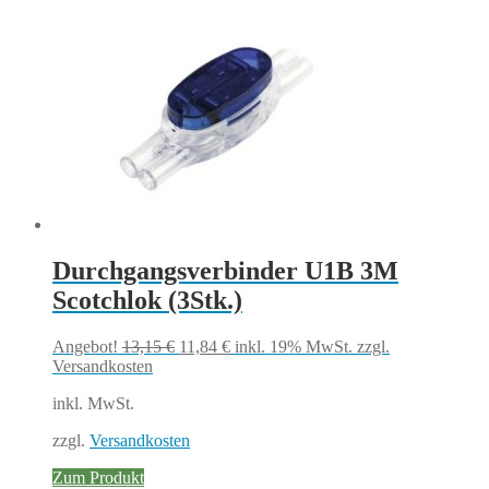
Durchgangsverbinder U1B 3M
Scotchlok (3Stk.)
Ursprünglicher
Aktueller
Angebot!
13,15
€
11,84
€
inkl. 19% MwSt.
zzgl.
Preis
Preis
Versandkosten
war:
ist:
inkl. MwSt.
13,15 €
11,84 €.
zzgl.
Versandkosten
Zum Produkt