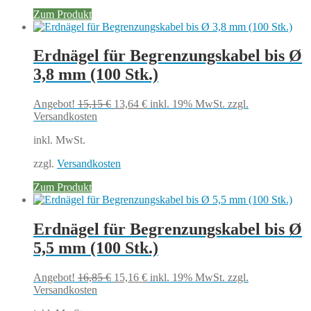
Zum Produkt
Erdnägel für Begrenzungskabel bis Ø
3,8 mm (100 Stk.)
Ursprünglicher
Aktueller
Angebot!
15,15
€
13,64
€
inkl. 19% MwSt.
zzgl.
Preis
Preis
Versandkosten
war:
ist:
inkl. MwSt.
15,15 €
13,64 €.
zzgl.
Versandkosten
Zum Produkt
Erdnägel für Begrenzungskabel bis Ø
5,5 mm (100 Stk.)
Ursprünglicher
Aktueller
Angebot!
16,85
€
15,16
€
inkl. 19% MwSt.
zzgl.
Preis
Preis
Versandkosten
war:
ist: