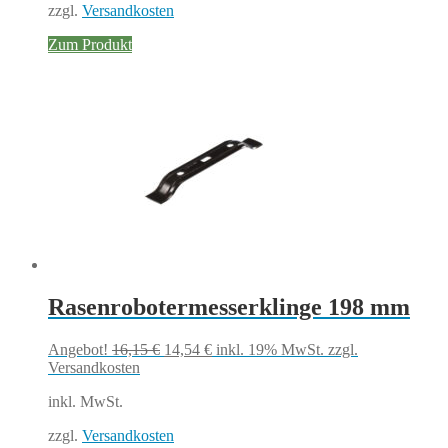
zzgl.
Versandkosten
Zum Produkt
Rasenrobotermesserklinge 198 mm
Ursprünglicher
Aktueller
Angebot!
16,15
€
14,54
€
inkl. 19% MwSt.
zzgl.
Preis
Preis
Versandkosten
war:
ist:
inkl. MwSt.
16,15 €
14,54 €.
zzgl.
Versandkosten