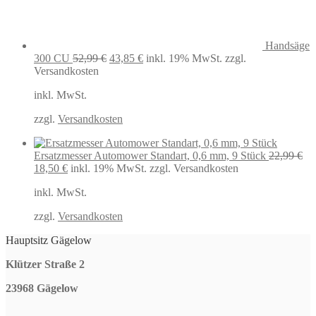
Handsäge
Ursprünglicher
Aktueller
300 CU
52,99
€
43,85
€
inkl. 19% MwSt.
zzgl.
Preis
Preis
Versandkosten
war:
ist:
inkl. MwSt.
52,99 €
43,85 €.
zzgl.
Versandkosten
Ersatzmesser Automower Standart, 0,6 mm, 9 Stück
22,99
€
Ursprünglicher
Aktueller
18,50
€
inkl. 19% MwSt.
zzgl. Versandkosten
Preis
Preis
inkl. MwSt.
war:
ist:
22,99 €
18,50 €.
zzgl.
Versandkosten
Hauptsitz Gägelow
Klützer Straße 2
23968 Gägelow