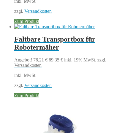
inkl. MwSt.
16,85 €
15,16 €.
zzgl.
Versandkosten
Zum Produkt
Faltbare Transportbox für
Robotermäher
Ursprünglicher
Aktueller
Angebot!
76,21
€
69,35
€
inkl. 19% MwSt.
zzgl.
Preis
Preis
Versandkosten
war:
ist:
inkl. MwSt.
76,21 €
69,35 €.
zzgl.
Versandkosten
Zum Produkt