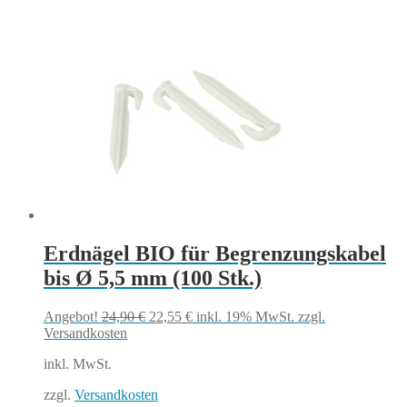
Erdnägel BIO für Begrenzungskabel
bis Ø 5,5 mm (100 Stk.)
Ursprünglicher
Aktueller
Angebot!
24,90
€
22,55
€
inkl. 19% MwSt.
zzgl.
Preis
Preis
Versandkosten
war:
ist:
inkl. MwSt.
24,90 €
22,55 €.
zzgl.
Versandkosten