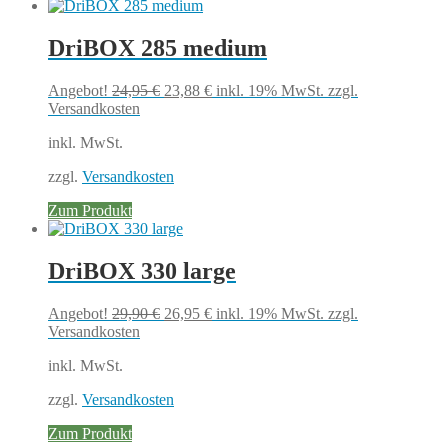
DriBOX 285 medium
Ursprünglicher
Aktueller
Angebot!
24,95
€
23,88
€
inkl. 19% MwSt.
zzgl.
Preis
Preis
Versandkosten
war:
ist:
inkl. MwSt.
24,95 €
23,88 €.
zzgl.
Versandkosten
Zum Produkt
DriBOX 330 large
Ursprünglicher
Aktueller
Angebot!
29,90
€
26,95
€
inkl. 19% MwSt.
zzgl.
Preis
Preis
Versandkosten
war:
ist:
inkl. MwSt.
29,90 €
26,95 €.
zzgl.
Versandkosten
Zum Produkt