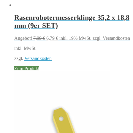
Rasenrobotermesserklinge 35,2 x 18,8
mm (9er SET)
Ursprünglicher
Aktueller
Angebot!
7,99
€
6,79
€
inkl. 19% MwSt.
zzgl. Versandkosten
Preis
Preis
inkl. MwSt.
war:
ist:
7,99 €
6,79 €.
zzgl.
Versandkosten
Zum Produkt