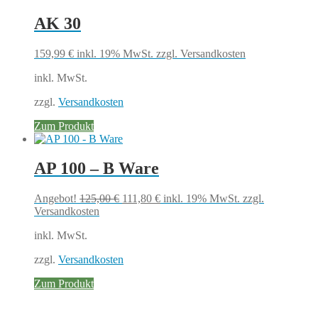
AK 30
159,99
€
inkl. 19% MwSt.
zzgl. Versandkosten
inkl. MwSt.
zzgl.
Versandkosten
Zum Produkt
AP 100 – B Ware
Ursprünglicher
Aktueller
Angebot!
125,00
€
111,80
€
inkl. 19% MwSt.
zzgl.
Preis
Preis
Versandkosten
war:
ist:
inkl. MwSt.
125,00 €
111,80 €.
zzgl.
Versandkosten
Zum Produkt