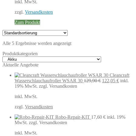
inkl. MwSt.
329,00 €
313,00 €.
zzgl.
Versandkosten
Zum Produkt
Alle 5 Ergebnisse werden angezeigt
Produktkategorien
Aktuelle Angebote
Cleancraft
Ursprünglicher
Aktuelle
Wasserschlauchaufroller WSAR 30
129,90
€
122,05
€
inkl.
Preis
Preis
19% MwSt.
zzgl. Versandkosten
war:
ist:
inkl. MwSt.
129,90 €
122,05 €
zzgl.
Versandkosten
Robo-Repair-KIT
17,60
€
inkl. 19%
MwSt.
zzgl. Versandkosten
inkl. MwSt.