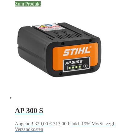
Zum Produkt
AP 300 S
Ursprünglicher
Aktueller
Angebot!
329,00
€
313,00
€
inkl. 19% MwSt.
zzgl.
Preis
Preis
Versandkosten
war:
ist: