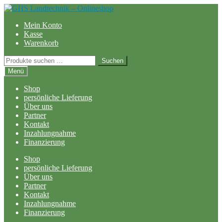
Zur
Zum
Navigation
Inhalt
Mein Konto
springen
springen
Kasse
Warenkorb
Suchen
Suchen
nach:
Menü
Shop
persönliche Lieferung
Über uns
Partner
Kontakt
Inzahlungnahme
Finanzierung
Shop
persönliche Lieferung
Über uns
Partner
Kontakt
Inzahlungnahme
Finanzierung