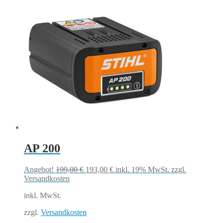
AP 200
Ursprünglicher
Aktueller
Angebot!
199,00
€
193,00
€
inkl. 19% MwSt.
zzgl.
Preis
Preis
Versandkosten
war:
ist:
inkl. MwSt.
199,00 €
193,00 €.
zzgl.
Versandkosten