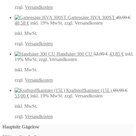
zzgl.
Versandkosten
Gartensäge HVA 300ST
49,99
€
Ursprünglicher
Aktueller
48,58
€
inkl. 19% MwSt.
zzgl. Versandkosten
Preis
Preis
inkl. MwSt.
war:
ist:
49,99 €
48,58 €.
zzgl.
Versandkosten
Ursprüngliche
Aktuel
Handsäge 300 CU
52,99
€
43,85
€
inkl.
Preis
Preis
19% MwSt.
zzgl. Versandkosten
war:
ist:
inkl. MwSt.
52,99 €
43,85 
zzgl.
Versandkosten
Kraftstoffkanister (15L)
69,99
€
Ursprünglicher
Aktueller
53,00
€
inkl. 19% MwSt.
zzgl. Versandkosten
Preis
Preis
inkl. MwSt.
war:
ist:
69,99 €
53,00 €.
zzgl.
Versandkosten
Hauptsitz Gägelow