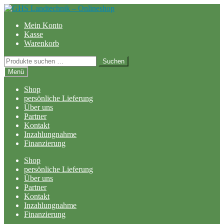
Zur
Zum
Navigation
Inhalt
Mein Konto
springen
springen
Kasse
Warenkorb
Suchen
Suchen
nach:
Menü
Shop
persönliche Lieferung
Über uns
Partner
Kontakt
Inzahlungnahme
Finanzierung
Shop
persönliche Lieferung
Über uns
Partner
Kontakt
Inzahlungnahme
Finanzierung