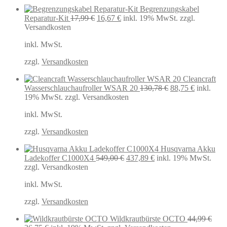
Begrenzungskabel
Ursprünglicher
Aktueller
Reparatur-Kit
17,99
€
16,67
€
inkl. 19% MwSt.
zzgl.
Preis
Preis
Versandkosten
war:
ist:
inkl. MwSt.
17,99 €
16,67 €.
zzgl.
Versandkosten
Cleancraft
Ursprünglicher
Aktueller
Wasserschlauchaufroller WSAR 20
130,78
€
88,75
€
inkl.
Preis
Preis
19% MwSt.
zzgl. Versandkosten
war:
ist:
inkl. MwSt.
130,78 €
88,75 €.
zzgl.
Versandkosten
Husqvarna Akku
Ursprünglicher
Aktueller
Ladekoffer C1000X4
549,00
€
437,89
€
inkl. 19% MwSt.
Preis
Preis
zzgl. Versandkosten
war:
ist:
inkl. MwSt.
549,00 €
437,89 €.
zzgl.
Versandkosten
Wildkrautbürste OCTO
44,99
€