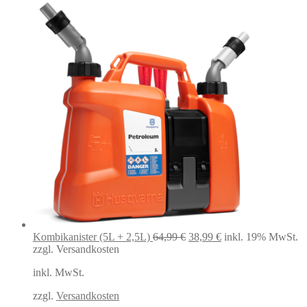
Ursprünglicher
Aktueller
Kombikanister (5L + 2,5L)
64,99
€
38,99
€
inkl. 19% MwSt.
Preis
Preis
zzgl. Versandkosten
war:
ist:
inkl. MwSt.
64,99 €
38,99 €.
zzgl.
Versandkosten