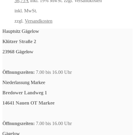
Ursprünglicher
Aktueller
36,75
€
inkl. 19% MwSt.
zzgl. Versandkosten
Preis
Preis
inkl. MwSt.
war:
ist:
44,99 €
36,75 €.
zzgl.
Versandkosten
Hauptsitz Gägelow
Klützer Straße 2
23968 Gägelow
Öffnungszeiten:
7.00 bis 16.00 Uhr
Niederlassung Markee
Bredower Landweg 1
14641 Nauen OT Markee
Öffnungszeiten:
7.00 bis 16.00 Uhr
Gägelow