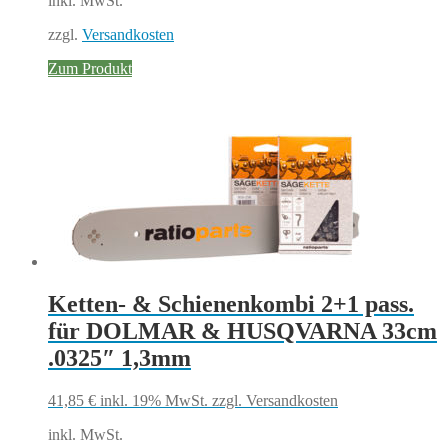
inkl. MwSt.
1.355,41 €
1.157,00 €.
zzgl.
Versandkosten
Zum Produkt
Ketten- & Schienenkombi 2+1 pass.
für DOLMAR & HUSQVARNA 33cm
.0325″ 1,3mm
41,85
€
inkl. 19% MwSt.
zzgl. Versandkosten
inkl. MwSt.