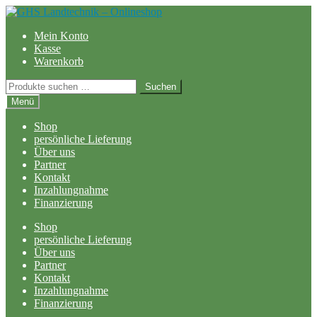
Zur
Zum
Navigation
Inhalt
Mein Konto
springen
springen
Kasse
Warenkorb
Suchen
Suchen
nach:
Menü
Shop
persönliche Lieferung
Über uns
Partner
Kontakt
Inzahlungnahme
Finanzierung
Shop
persönliche Lieferung
Über uns
Partner
Kontakt
Inzahlungnahme
Finanzierung