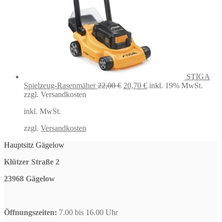
STIGA
Ursprünglicher
Aktueller
Spielzeug-Rasenmäher
22,00
€
20,70
€
inkl. 19% MwSt.
Preis
Preis
zzgl. Versandkosten
war:
ist:
inkl. MwSt.
22,00 €
20,70 €.
zzgl.
Versandkosten
Hauptsitz Gägelow
Klützer Straße 2
23968 Gägelow
Öffnungszeiten:
7.00 bis 16.00 Uhr