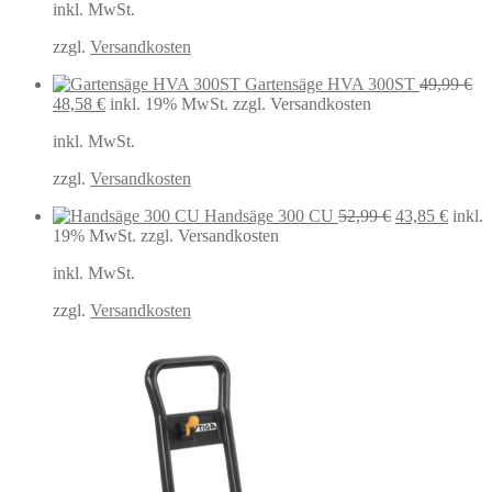
inkl. MwSt.
war:
ist:
64,99 €
38,99 €.
zzgl.
Versandkosten
Gartensäge HVA 300ST
49,99
€
Ursprünglicher
Aktueller
48,58
€
inkl. 19% MwSt.
zzgl. Versandkosten
Preis
Preis
inkl. MwSt.
war:
ist:
49,99 €
48,58 €.
zzgl.
Versandkosten
Ursprüngliche
Aktuel
Handsäge 300 CU
52,99
€
43,85
€
inkl.
Preis
Preis
19% MwSt.
zzgl. Versandkosten
war:
ist:
inkl. MwSt.
52,99 €
43,85 
zzgl.
Versandkosten