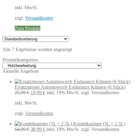
war:
ist:
inkl. MwSt.
25,80 €
20,66 €.
zzgl.
Versandkosten
Zum Produkt
Alle 7 Ergebnisse werden angezeigt
Produktkategorien
Aktuelle Angebote
Ersatzmesser Automower® Endurance Klingen (6 Stück)
Ursprünglicher
Aktueller
25,99
€
19,99
€
inkl. 19% MwSt.
zzgl. Versandkosten
Preis
Preis
inkl. MwSt.
war:
ist:
25,99 €
19,99 €.
zzgl.
Versandkosten
Kombikanister (5L + 2,5L)
Ursprünglicher
Aktueller
64,99
€
38,99
€
inkl. 19% MwSt.
zzgl. Versandkosten
Preis
Preis