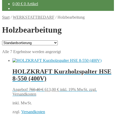
0,00
€
0 Artikel
Start
/
WERKSTATTBEDARF
/
Holzbearbeitung
Holzbearbeitung
Alle 7 Ergebnisse werden angezeigt
HOLZKRAFT Kurzholzspalter HSE
8-550 (400V)
Ursprünglicher
Aktueller
Angebot!
760,40
€
613,00
€
inkl. 19% MwSt.
zzgl.
Preis
Preis
Versandkosten
war:
ist:
inkl. MwSt.
760,40 €
613,00 €.
zzgl.
Versandkosten