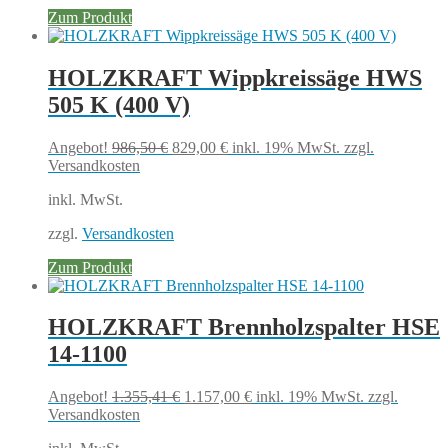
Zum Produkt
HOLZKRAFT Wippkreissäge HWS
505 K (400 V)
Ursprünglicher
Aktueller
Angebot!
986,50
€
829,00
€
inkl. 19% MwSt.
zzgl.
Preis
Preis
Versandkosten
war:
ist:
inkl. MwSt.
986,50 €
829,00 €.
zzgl.
Versandkosten
Zum Produkt
HOLZKRAFT Brennholzspalter HSE
14-1100
Ursprünglicher
Aktueller
Angebot!
1.355,41
€
1.157,00
€
inkl. 19% MwSt.
zzgl.
Preis
Preis
Versandkosten
war:
ist: