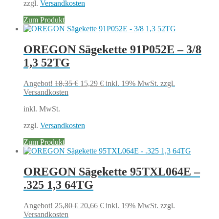
zzgl.
Versandkosten
Zum Produkt
OREGON Sägekette 91P052E – 3/8
1,3 52TG
Ursprünglicher
Aktueller
Angebot!
18,35
€
15,29
€
inkl. 19% MwSt.
zzgl.
Preis
Preis
Versandkosten
war:
ist:
inkl. MwSt.
18,35 €
15,29 €.
zzgl.
Versandkosten
Zum Produkt
OREGON Sägekette 95TXL064E –
.325 1,3 64TG
Ursprünglicher
Aktueller
Angebot!
25,80
€
20,66
€
inkl. 19% MwSt.
zzgl.
Preis
Preis
Versandkosten