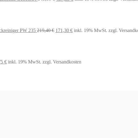
Preis
Preis
war:
ist:
549,00 €
437,89 €.
Ursprünglicher
Aktueller
kreiniger PW 235
219,40
€
171,30
€
inkl. 19% MwSt.
zzgl. Versandk
Preis
Preis
war:
ist:
219,40 €
171,30 €.
prünglicher
Aktueller
75
€
inkl. 19% MwSt.
zzgl. Versandkosten
s
Preis
:
ist:
99 €
36,75 €.