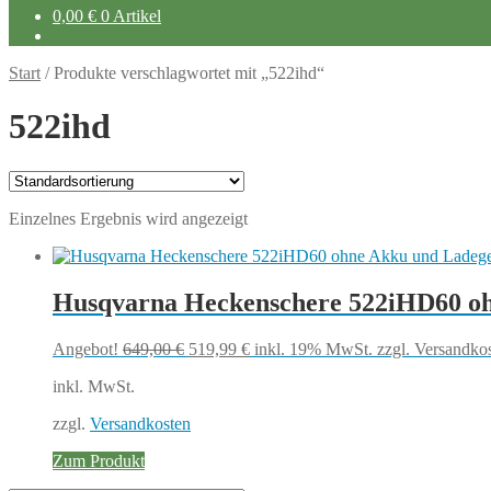
0,00
€
0 Artikel
Start
/
Produkte verschlagwortet mit „522ihd“
522ihd
Einzelnes Ergebnis wird angezeigt
Husqvarna Heckenschere 522iHD60 oh
Ursprünglicher
Aktueller
Angebot!
649,00
€
519,99
€
inkl. 19% MwSt.
zzgl. Versandko
Preis
Preis
inkl. MwSt.
war:
ist:
649,00 €
519,99 €.
zzgl.
Versandkosten
Zum Produkt