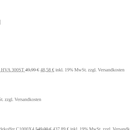
Ursprünglicher
Aktueller
Preis
Preis
war:
ist:
49,99 €
48,58 €.
e HVA 300ST
49,99
€
48,58
€
inkl. 19% MwSt.
zzgl. Versandkosten
t.
zzgl. Versandkosten
Ursprünglicher
Aktueller
dekoffer C1000X4
549,00
€
437,89
€
inkl. 19% MwSt.
zzgl. Versandk