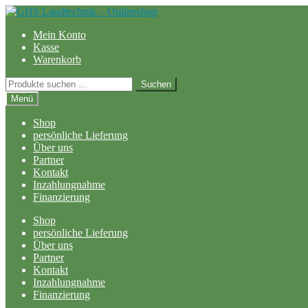
Zur
Zum
Navigation
Inhalt
Mein Konto
springen
springen
Kasse
Warenkorb
Suchen
Suchen
nach:
Menü
Shop
persönliche Lieferung
Über uns
Partner
Kontakt
Inzahlungnahme
Finanzierung
Shop
persönliche Lieferung
Über uns
Partner
Kontakt
Inzahlungnahme
Finanzierung