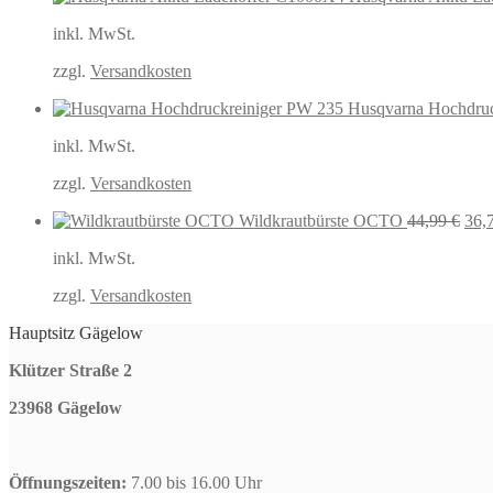
inkl. MwSt.
zzgl.
Versandkosten
Husqvarna Hochdruc
inkl. MwSt.
zzgl.
Versandkosten
Urs
Wildkrautbürste OCTO
44,99
€
36,
Prei
inkl. MwSt.
war
44,
zzgl.
Versandkosten
Hauptsitz Gägelow
Klützer Straße 2
23968 Gägelow
Öffnungszeiten:
7.00 bis 16.00 Uhr