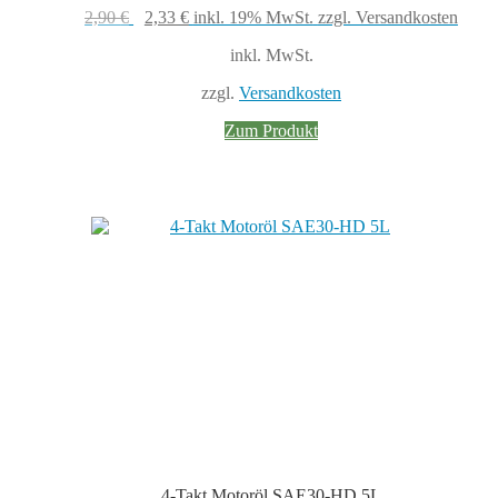
Ursprünglicher
Aktueller
2,90
€
2,33
€
inkl. 19% MwSt.
zzgl. Versandkosten
Preis
Preis
inkl. MwSt.
war:
ist:
2,90 €
2,33 €.
zzgl.
Versandkosten
Zum Produkt
4-Takt Motoröl SAE30-HD 5L