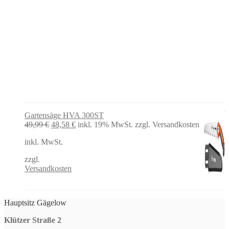
Gartensäge HVA 300ST
Ursprünglicher
Aktueller
49,99
€
48,58
€
inkl. 19% MwSt.
zzgl. Versandkosten
Preis
Preis
inkl. MwSt.
war:
ist:
49,99 €
48,58 €.
zzgl.
Versandkosten
Hauptsitz Gägelow
Klützer Straße 2