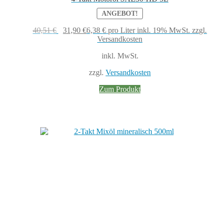
ANGEBOT!
Ursprünglicher
Aktueller
40,51
€
31,90
€
6,38
€
pro Liter
inkl. 19% MwSt.
zzgl.
Preis
Preis
Versandkosten
war:
ist:
inkl. MwSt.
40,51 €
31,90 €.
zzgl.
Versandkosten
Zum Produkt