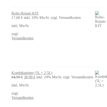
Robo-Repair-KIT
17,60
€
inkl. 19% MwSt.
zzgl. Versandkosten
inkl. MwSt.
zzgl.
Versandkosten
Kombikanister (5L + 2,5L)
Ursprünglicher
Aktueller
64,99
€
38,99
€
inkl. 19% MwSt.
zzgl. Versandkosten
Preis
Preis
inkl. MwSt.
war:
ist:
64,99 €
38,99 €.
zzgl.
Versandkosten