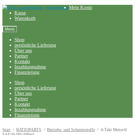
Zur
Zum
Mein Konto
Navigation
Inhalt
Kasse
springen
springen
Warenkorb
Menü
Shop
persönliche Lieferung
Über uns
Partner
Kontakt
Inzahlungnahme
Finanzierung
Shop
persönliche Lieferung
Über uns
Partner
Kontakt
Inzahlungnahme
Finanzierung
Start
/
RATIOPARTS
/
Betriebs- und Schmierstoffe
/
4-Takt Motoröl
SAE30-HD 600ml