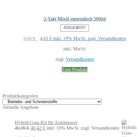
2-Takt Mixöl mineralisch 500ml
ANGEBOT!
Ursprünglicher
Aktueller
5,52
€
4,61
€
inkl. 19% MwSt.
zzgl. Versandkosten
Preis
Preis
inkl. MwSt.
war:
ist:
5,52 €
4,61 €.
zzgl.
Versandkosten
Zum Produkt
Produktkategorien
Aktuelle Angebote
Hybrid-Gras-Kit für Automower
Ursprünglicher
Aktueller
49,99
€
40,42
€
inkl. 19% MwSt.
zzgl. Versandkosten
Preis
Preis