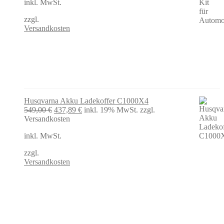
inkl. MwSt.
war:
ist:
49,99 €
40,42 €.
zzgl.
Versandkosten
Husqvarna Akku Ladekoffer C1000X4
Ursprünglicher
Aktueller
549,00
€
437,89
€
inkl. 19% MwSt.
zzgl.
Preis
Preis
Versandkosten
war:
ist:
inkl. MwSt.
549,00 €
437,89 €.
zzgl.
Versandkosten