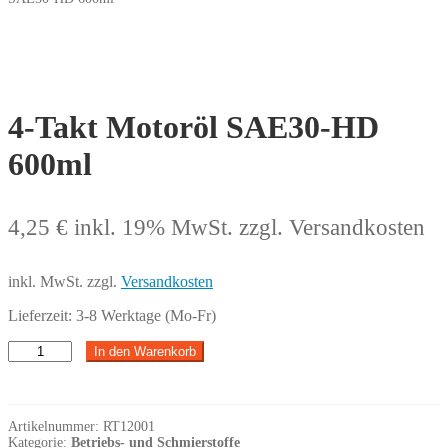
4-Takt Motoröl SAE30-HD
600ml
4,25
€
inkl. 19% MwSt.
zzgl. Versandkosten
inkl. MwSt.
zzgl.
Versandkosten
Lieferzeit:
3-8 Werktage (Mo-Fr)
4-
In den Warenkorb
Takt
Motoröl
SAE30-
HD
Artikelnummer:
RT12001
600ml
Kategorie:
Betriebs- und Schmierstoffe