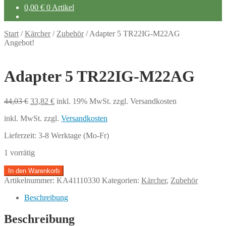
0,00
€
0 Artikel
Start
/
Kärcher
/
Zubehör
/
Adapter 5 TR22IG-M22AG
Angebot!
Adapter 5 TR22IG-M22AG
Ursprünglicher
Aktueller
44,03
€
33,82
€
inkl. 19% MwSt.
zzgl. Versandkosten
Preis
Preis
inkl. MwSt.
zzgl.
Versandkosten
war:
ist:
44,03 €
33,82 €.
Lieferzeit:
3-8 Werktage (Mo-Fr)
1 vorrätig
Adapter
In den Warenkorb
5
Artikelnummer:
KA41110330
Kategorien:
Kärcher
,
Zubehör
TR22IG-
M22AG
Beschreibung
Menge
Beschreibung