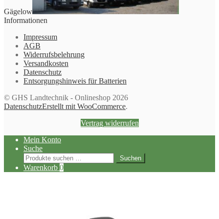
Gägelow
Informationen
Impressum
AGB
Widerrufsbelehrung
Versandkosten
Datenschutz
Entsorgungshinweis für Batterien
© GHS Landtechnik - Onlineshop 2026
Datenschutz
Erstellt mit WooCommerce
.
Vertrag widerrufen
Mein Konto
Suche
Suchen
Suchen
nach:
Warenkorb
0