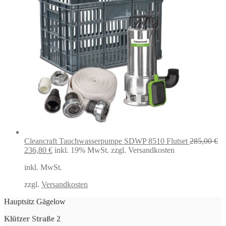
Cleancraft Tauchwasserpumpe SDWP 8510 Flutset
285,00
€
Ursprünglicher
Aktueller
236,80
€
inkl. 19% MwSt.
zzgl. Versandkosten
Preis
Preis
inkl. MwSt.
war:
ist:
285,00 €
236,80 €.
zzgl.
Versandkosten
Hauptsitz Gägelow
Klützer Straße 2