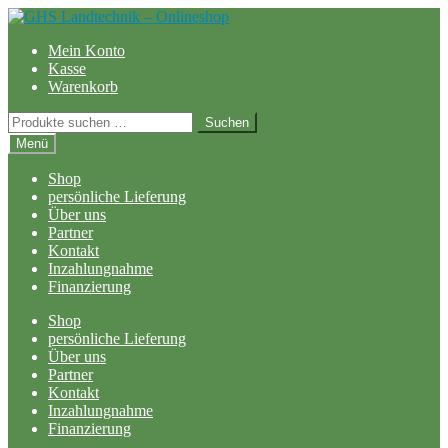
Zur
Zum
Navigation
Inhalt
Mein Konto
springen
springen
Kasse
Warenkorb
Suchen
Suchen
nach:
Menü
Shop
persönliche Lieferung
Über uns
Partner
Kontakt
Inzahlungnahme
Finanzierung
Shop
persönliche Lieferung
Über uns
Partner
Kontakt
Inzahlungnahme
Finanzierung