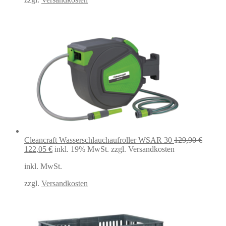
Cleancraft Wasserschlauchaufroller WSAR 30
129,90
€
Ursprünglicher
Aktueller
122,05
€
inkl. 19% MwSt.
zzgl. Versandkosten
Preis
Preis
inkl. MwSt.
war:
ist:
129,90 €
122,05 €.
zzgl.
Versandkosten