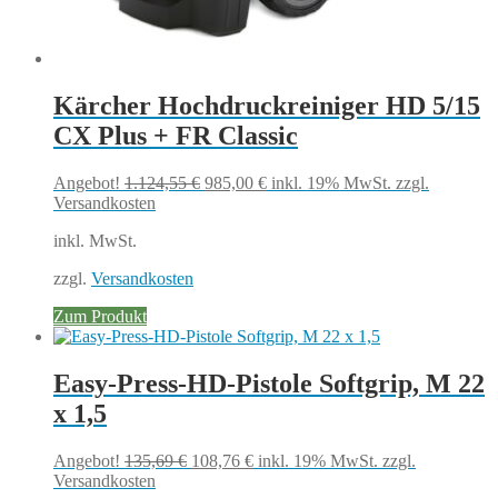
Kärcher Hochdruckreiniger HD 5/15
CX Plus + FR Classic
Ursprünglicher
Aktueller
Angebot!
1.124,55
€
985,00
€
inkl. 19% MwSt.
zzgl.
Preis
Preis
Versandkosten
war:
ist:
inkl. MwSt.
1.124,55 €
985,00 €.
zzgl.
Versandkosten
Zum Produkt
Easy-Press-HD-Pistole Softgrip, M 22
x 1,5
Ursprünglicher
Aktueller
Angebot!
135,69
€
108,76
€
inkl. 19% MwSt.
zzgl.
Preis
Preis
Versandkosten