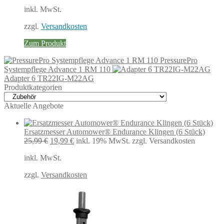
war:
ist:
inkl. MwSt.
135,69 €
108,76 €.
zzgl.
Versandkosten
Zum Produkt
PressurePro
Systempflege Advance 1 RM 110
Adapter 6 TR22IG-M22AG
Produktkategorien
Aktuelle Angebote
Ersatzmesser Automower® Endurance Klingen (6 Stück)
Ursprünglicher
Aktueller
25,99
€
19,99
€
inkl. 19% MwSt.
zzgl. Versandkosten
Preis
Preis
inkl. MwSt.
war:
ist:
25,99 €
19,99 €.
zzgl.
Versandkosten