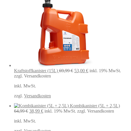
Ursprünglicher
Aktueller
Kraftstoffkanister (15L)
69,99
€
53,00
€
inkl. 19% MwSt.
Preis
Preis
zzgl. Versandkosten
war:
ist:
inkl. MwSt.
69,99 €
53,00 €.
zzgl.
Versandkosten
Kombikanister (5L + 2,5L)
Ursprünglicher
Aktueller
64,99
€
38,99
€
inkl. 19% MwSt.
zzgl. Versandkosten
Preis
Preis
inkl. MwSt.
war:
ist:
64,99 €
38,99 €.
zzgl.
Versandkosten