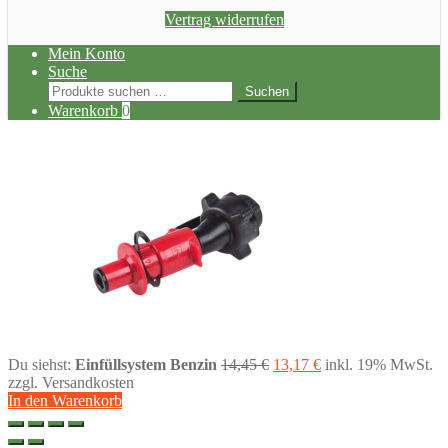
Vertrag widerrufen
Mein Konto
Suche
Suchen
Suchen
nach:
Warenkorb
0
Ursprünglicher
Aktueller
Du siehst:
Einfüllsystem Benzin
14,45
€
13,17
€
inkl. 19% MwSt.
Preis
Preis
zzgl. Versandkosten
war:
ist:
In den Warenkorb
14,45 €
13,17 €.