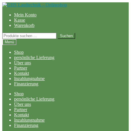
Zur
Zum
Navigation
Inhalt
Mein Konto
springen
springen
Kasse
Warenkorb
Suchen
Suchen
nach:
Menü
Shop
persönliche Lieferung
Über uns
Partner
Kontakt
Inzahlungnahme
Finanzierung
Shop
persönliche Lieferung
Über uns
Partner
Kontakt
Inzahlungnahme
Finanzierung