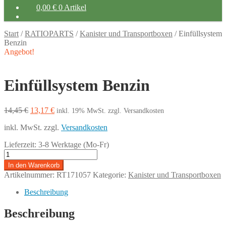
0,00
€
0 Artikel
Start
/
RATIOPARTS
/
Kanister und Transportboxen
/
Einfüllsystem
Benzin
Angebot!
Einfüllsystem Benzin
Ursprünglicher
Aktueller
14,45
€
13,17
€
inkl. 19% MwSt.
zzgl. Versandkosten
Preis
Preis
inkl. MwSt.
zzgl.
Versandkosten
war:
ist:
14,45 €
13,17 €.
Lieferzeit:
3-8 Werktage (Mo-Fr)
Einfüllsystem
Benzin
In den Warenkorb
Menge
Artikelnummer:
RT171057
Kategorie:
Kanister und Transportboxen
Beschreibung
Beschreibung