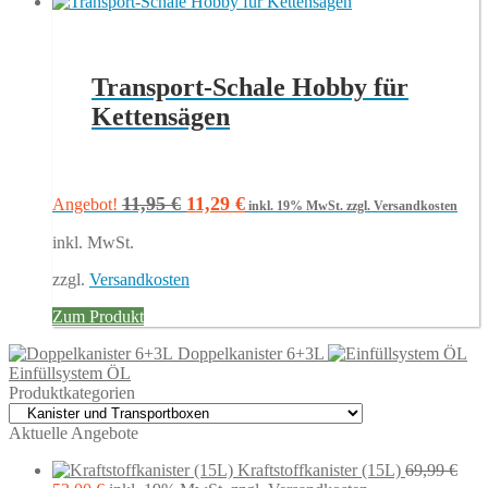
Transport-Schale Hobby für
Kettensägen
Ursprünglicher
Aktueller
11,95
€
11,29
€
Angebot!
inkl. 19% MwSt.
zzgl. Versandkosten
Preis
Preis
inkl. MwSt.
war:
ist:
11,95 €
11,29 €.
zzgl.
Versandkosten
Zum Produkt
Doppelkanister 6+3L
Einfüllsystem ÖL
Produktkategorien
Aktuelle Angebote
Kraftstoffkanister (15L)
69,99
€