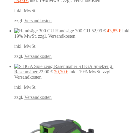
Ursprünglicher
Aktueller
53,00
€
inkl. 19% MwSt.
zzgl. Versandkosten
Preis
Preis
inkl. MwSt.
war:
ist:
69,99 €
53,00 €.
zzgl.
Versandkosten
Ursprüngliche
Aktuel
Handsäge 300 CU
52,99
€
43,85
€
inkl.
Preis
Preis
19% MwSt.
zzgl. Versandkosten
war:
ist:
inkl. MwSt.
52,99 €
43,85 
zzgl.
Versandkosten
STIGA Spielzeug-
Ursprünglicher
Aktueller
Rasenmäher
22,00
€
20,70
€
inkl. 19% MwSt.
zzgl.
Preis
Preis
Versandkosten
war:
ist:
inkl. MwSt.
22,00 €
20,70 €.
zzgl.
Versandkosten