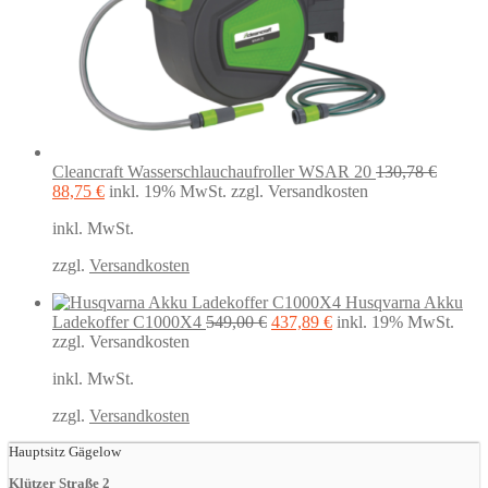
Cleancraft Wasserschlauchaufroller WSAR 20
130,78
€
Ursprünglicher
Aktueller
88,75
€
inkl. 19% MwSt.
zzgl. Versandkosten
Preis
Preis
inkl. MwSt.
war:
ist:
130,78 €
88,75 €.
zzgl.
Versandkosten
Husqvarna Akku
Ursprünglicher
Aktueller
Ladekoffer C1000X4
549,00
€
437,89
€
inkl. 19% MwSt.
Preis
Preis
zzgl. Versandkosten
war:
ist:
inkl. MwSt.
549,00 €
437,89 €.
zzgl.
Versandkosten
Hauptsitz Gägelow
Klützer Straße 2