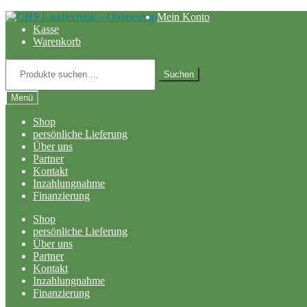
Zur
Zum
Mein Konto
Navigation
Inhalt
Kasse
springen
springen
Warenkorb
Suchen
nach:
Suchen
Menü
Shop
persönliche Lieferung
Über uns
Partner
Kontakt
Inzahlungnahme
Finanzierung
Shop
persönliche Lieferung
Über uns
Partner
Kontakt
Inzahlungnahme
Finanzierung