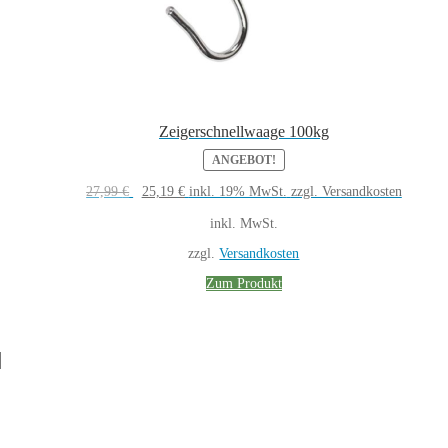
Zeigerschnellwaage 100kg
ANGEBOT!
Ursprünglicher
Aktueller
27,99
€
25,19
€
inkl. 19% MwSt.
zzgl. Versandkosten
Preis
Preis
war:
ist:
inkl. MwSt.
27,99 €
25,19 €.
zzgl.
Versandkosten
Zum Produkt