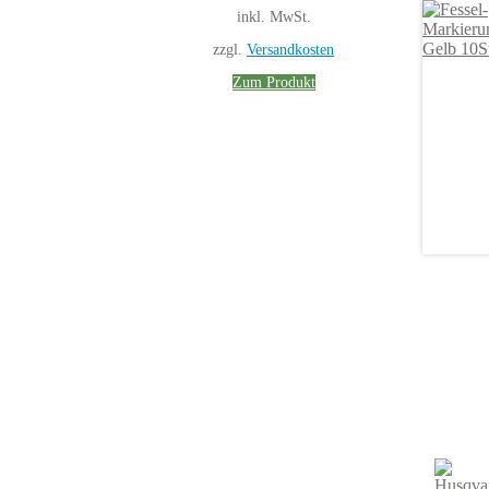
war:
ist:
inkl. MwSt.
15,99 €
14,39 €.
zzgl.
Versandkosten
Zum Produkt