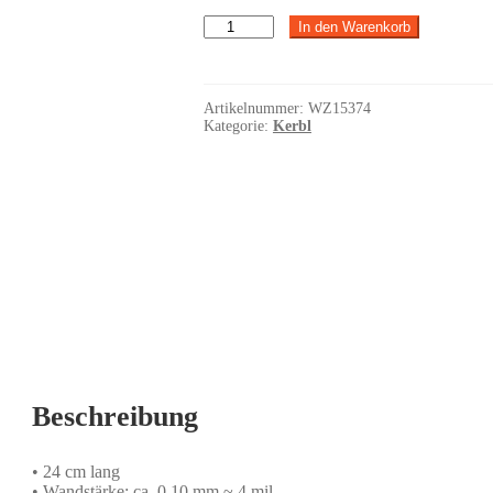
Einmalhandschuhe
In den Warenkorb
Nitrile
Classic
XL
Menge
Artikelnummer:
WZ15374
Kategorie:
Kerbl
Beschreibung
• 24 cm lang
• Wandstärke: ca. 0,10 mm ~ 4 mil