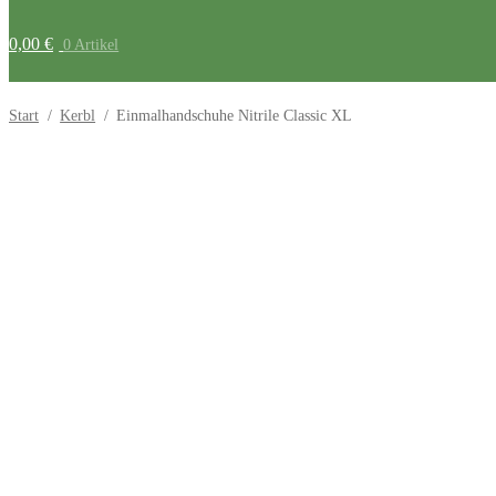
0,00
€
0 Artikel
Start
/
Kerbl
/
Einmalhandschuhe Nitrile Classic XL