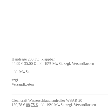
Handsäge 200 FO, klappbar
Ursprünglicher
Aktueller
44,99
€
35,00
€
inkl. 19% MwSt.
zzgl. Versandkosten
Preis
Preis
inkl. MwSt.
war:
ist:
44,99 €
35,00 €.
zzgl.
Versandkosten
Cleancraft Wasserschlauchaufroller WSAR 20
Ursprünglicher
Aktueller
130,78
€
88,75
€
inkl. 19% MwSt.
zzgl. Versandkosten