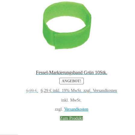
Fessel-Markierungsband Grün 10Stk.
ANGEBOT!
Ursprünglicher
Aktueller
6,99
€
6,29
€
inkl. 19% MwSt.
zzgl. Versandkosten
Preis
Preis
war:
ist:
inkl. MwSt.
6,99 €
6,29 €.
zzgl.
Versandkosten
Zum Produkt