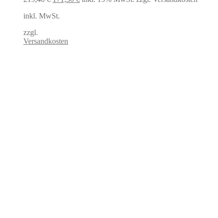
Preis
Preis
inkl. MwSt.
war:
ist:
219,40 €
171,30 €.
zzgl.
Versandkosten