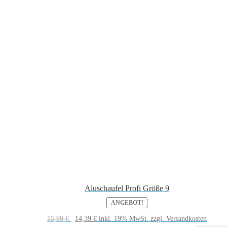
Aluschaufel Profi Größe 9
ANGEBOT!
Ursprünglicher
Aktueller
15,99
€
14,39
€
inkl. 19% MwSt.
zzgl. Versandkosten
Preis
Preis