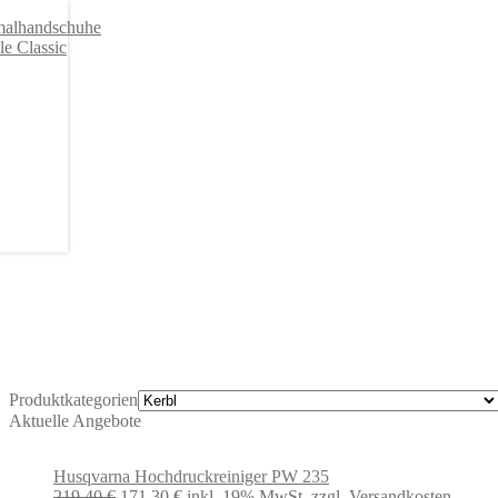
Produktkategorien
Aktuelle Angebote
Husqvarna Hochdruckreiniger PW 235
Ursprünglicher
Aktueller
219,40
€
171,30
€
inkl. 19% MwSt.
zzgl. Versandkosten