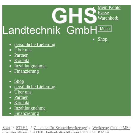
Zur
Zum
Mein Konto
Navigation
Inhalt
Kasse
springen
springen
Warenkorb
Menü
Shop
persönliche Lieferung
Über uns
Partner
Kontakt
Inzahlungnahme
Finanzierung
Shop
persönliche Lieferung
Über uns
Partner
Kontakt
Inzahlungnahme
Finanzierung
Start
/
STIHL
/
Zubehör für Schneidwerkzeuge
/
Werkzeug für die MS-
Garniturpflege
/
STIHL Feilenhalterführung FF 1 3/8″ P Mini