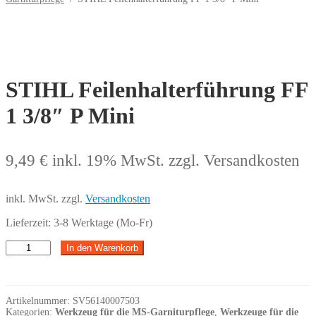
STIHL Feilenhalterführung FF
1 3/8″ P Mini
9,49
€
inkl. 19% MwSt.
zzgl. Versandkosten
inkl. MwSt.
zzgl.
Versandkosten
Lieferzeit:
3-8 Werktage (Mo-Fr)
STIHL
In den Warenkorb
Feilenhalterführung
FF
1
3/8"
Artikelnummer:
SV56140007503
P
Kategorien:
Werkzeug für die MS-Garniturpflege
,
Werkzeuge für die