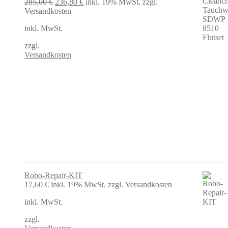
Ursprünglicher
Aktueller
285,00
€
236,80
€
inkl. 19% MwSt.
zzgl.
Preis
Preis
Versandkosten
war:
ist:
inkl. MwSt.
285,00 €
236,80 €.
zzgl.
Versandkosten
Robo-Repair-KIT
17,60
€
inkl. 19% MwSt.
zzgl. Versandkosten
inkl. MwSt.
zzgl.