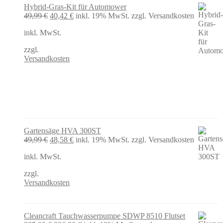
Hybrid-Gras-Kit für Automower
Ursprünglicher
Aktueller
49,99
€
40,42
€
inkl. 19% MwSt.
zzgl. Versandkosten
Preis
Preis
inkl. MwSt.
war:
ist:
49,99 €
40,42 €.
zzgl.
Versandkosten
Gartensäge HVA 300ST
Ursprünglicher
Aktueller
49,99
€
48,58
€
inkl. 19% MwSt.
zzgl. Versandkosten
Preis
Preis
inkl. MwSt.
war:
ist:
49,99 €
48,58 €.
zzgl.
Versandkosten
Cleancraft Tauchwasserpumpe SDWP 8510 Flutset