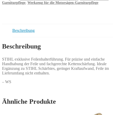
Mini
Garniturpflege
,
Werkzeug für die Motorsägen-Garniturpflege
Menge
Beschreibung
Beschreibung
STIHL exklusive Feilenhalterführung. Für präzise und einfache
Handhabung der Feile und fachgerechte Kettenschärfung. Ideale
Ergänzung zu STIHL Schärfstes, geringer Kraftaufwand, Feile im
Lieferumfang nicht enthalten.
– WS
Ähnliche Produkte