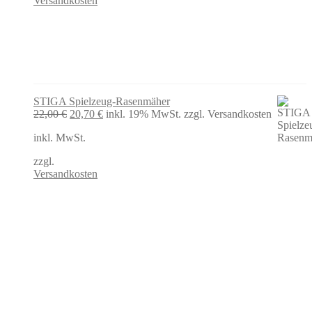
Versandkosten
STIGA Spielzeug-Rasenmäher
Ursprünglicher
Aktueller
22,00
€
20,70
€
inkl. 19% MwSt.
zzgl. Versandkosten
Preis
Preis
inkl. MwSt.
war:
ist:
22,00 €
20,70 €.
zzgl.
Versandkosten