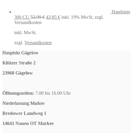
Handsäge
Ursprünglicher
Aktueller
300 CU
52,99
€
43,85
€
inkl. 19% MwSt.
zzgl.
Preis
Preis
Versandkosten
war:
ist:
inkl. MwSt.
52,99 €
43,85 €.
zzgl.
Versandkosten
Hauptsitz Gägelow
Klützer Straße 2
23968 Gägelow
Öffnungszeiten:
7.00 bis 16.00 Uhr
Niederlassung Markee
Bredower Landweg 1
14641 Nauen OT Markee