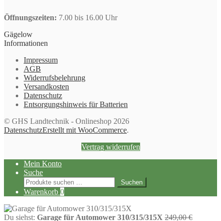
Öffnungszeiten:
7.00 bis 16.00 Uhr
Gägelow
Informationen
Impressum
AGB
Widerrufsbelehrung
Versandkosten
Datenschutz
Entsorgungshinweis für Batterien
© GHS Landtechnik - Onlineshop 2026
Datenschutz
Erstellt mit WooCommerce
.
Vertrag widerrufen
Mein Konto
Suche
Suchen
Suchen
nach:
Warenkorb
0
Ursprüng
Du siehst:
Garage für Automower 310/315/315X
249,00
€