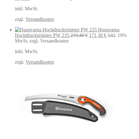
Preis
Preis
inkl. MwSt.
war:
ist:
22,99 €
18,50 €.
zzgl.
Versandkosten
Husqvarna
Ursprünglicher
Aktueller
Hochdruckreiniger PW 235
219,40
€
171,30
€
inkl. 19%
Preis
Preis
MwSt.
zzgl. Versandkosten
war:
ist:
inkl. MwSt.
219,40 €
171,30 €.
zzgl.
Versandkosten