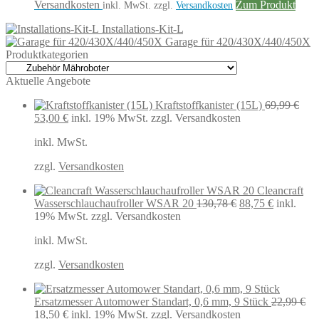
Preis
Preis
Versandkosten
Zum Produkt
inkl. MwSt.
zzgl.
Versandkosten
war:
ist:
Installations-Kit-L
84,99 €
71,91 €.
Garage für 420/430X/440/450X
Produktkategorien
Aktuelle Angebote
Kraftstoffkanister (15L)
69,99
€
Ursprünglicher
Aktueller
53,00
€
inkl. 19% MwSt.
zzgl. Versandkosten
Preis
Preis
inkl. MwSt.
war:
ist:
69,99 €
53,00 €.
zzgl.
Versandkosten
Cleancraft
Ursprünglicher
Aktueller
Wasserschlauchaufroller WSAR 20
130,78
€
88,75
€
inkl.
Preis
Preis
19% MwSt.
zzgl. Versandkosten
war:
ist:
inkl. MwSt.
130,78 €
88,75 €.
zzgl.
Versandkosten
Ersatzmesser Automower Standart, 0,6 mm, 9 Stück
22,99
€
Ursprünglicher
Aktueller
18,50
€
inkl. 19% MwSt.
zzgl. Versandkosten