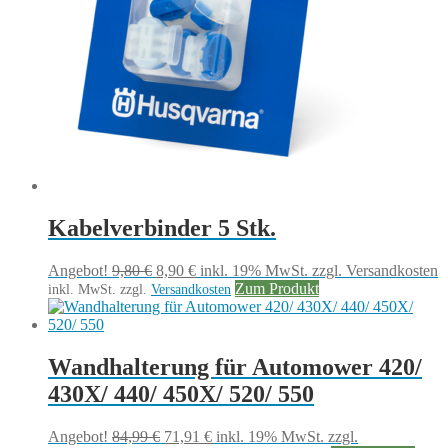
Kabelverbinder 5 Stk.
Ursprünglicher
Aktueller
Angebot!
9,80
€
8,90
€
inkl. 19% MwSt.
zzgl. Versandkosten
Preis
Preis
Zum Produkt
inkl. MwSt.
zzgl.
Versandkosten
war:
ist:
9,80 €
8,90 €.
Wandhalterung für Automower 420/
430X/ 440/ 450X/ 520/ 550
Ursprünglicher
Aktueller
Angebot!
84,99
€
71,91
€
inkl. 19% MwSt.
zzgl.