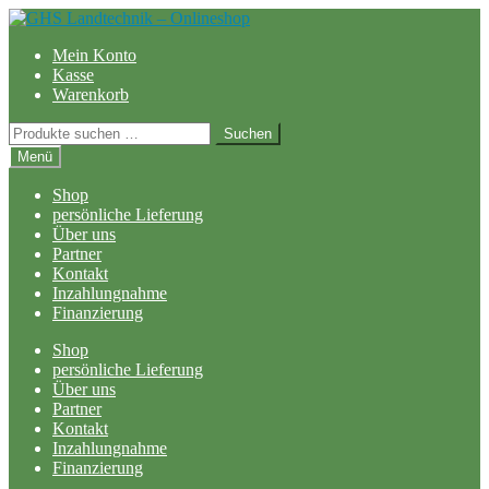
Zur
Zum
Navigation
Inhalt
Mein Konto
springen
springen
Kasse
Warenkorb
Suchen
Suchen
nach:
Menü
Shop
persönliche Lieferung
Über uns
Partner
Kontakt
Inzahlungnahme
Finanzierung
Shop
persönliche Lieferung
Über uns
Partner
Kontakt
Inzahlungnahme
Finanzierung