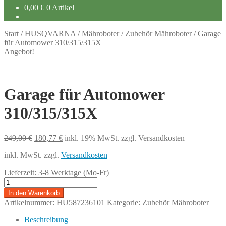
0,00
€
0 Artikel
Start
/
HUSQVARNA
/
Mähroboter
/
Zubehör Mähroboter
/
Garage
für Automower 310/315/315X
Angebot!
Garage für Automower
310/315/315X
Ursprünglicher
Aktueller
249,00
€
180,77
€
inkl. 19% MwSt.
zzgl. Versandkosten
Preis
Preis
inkl. MwSt.
zzgl.
Versandkosten
war:
ist:
249,00 €
180,77 €.
Lieferzeit:
3-8 Werktage (Mo-Fr)
Garage
für
In den Warenkorb
Automower
Artikelnummer:
HU587236101
Kategorie:
Zubehör Mähroboter
310/315/315X
Menge
Beschreibung