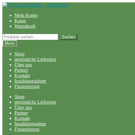
Zur
Zum
Navigation
Inhalt
Mein Konto
springen
springen
Kasse
Warenkorb
Suchen
Suchen
nach:
Menü
Shop
persönliche Lieferung
Über uns
Partner
Kontakt
Inzahlungnahme
Finanzierung
Shop
persönliche Lieferung
Über uns
Partner
Kontakt
Inzahlungnahme
Finanzierung