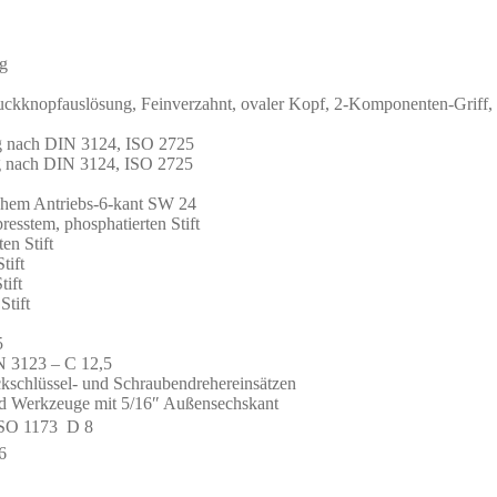
ng
uckknopfauslösung, Feinverzahnt, ovaler Kopf, 2-Komponenten-Griff, 
ung nach DIN 3124, ISO 2725
ung nach DIN 3124, ISO 2725
ichem Antriebs-6-kant SW 24
resstem, phosphatierten Stift
en Stift
tift
tift
Stift
5
N 3123 – C 12,5
ckschlüssel- und Schraubendrehereinsätzen
 und Werkzeuge mit 5/16″ Außensechskant
ISO 1173  D 8
6