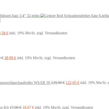
lüssel-Satz 1/4" 32-teilig
sprünglicher
Aktueller
8,58
€
inkl. 19% MwSt.
zzgl. Versandkosten
eis
Preis
r:
ist:
,99 €
48,58 €.
Ursprünglicher
Aktueller
9
€
38,99
€
inkl. 19% MwSt.
zzgl. Versandkosten
Preis
Preis
war:
ist:
64,99 €
38,99 €.
Ursprünglicher
Aktueller
asserschlauchaufroller WSAR 30
129,90
€
122,05
€
inkl. 19% MwSt.
Preis
Preis
war:
ist:
129,90 €
122,05 €.
Ursprünglicher
Aktueller
ur-Kit
17,99
€
16,67
€
inkl. 19% MwSt.
zzgl. Versandkosten