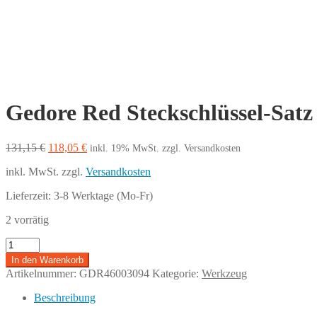
Gedore Red Steckschlüssel-Satz 1
Ursprünglicher
Aktueller
131,15
€
118,05
€
inkl. 19% MwSt.
zzgl. Versandkosten
Preis
Preis
inkl. MwSt.
zzgl.
Versandkosten
war:
ist:
131,15 €
118,05 €.
Lieferzeit:
3-8 Werktage (Mo-Fr)
2 vorrätig
Gedore
Red
In den Warenkorb
Steckschlüssel-
Artikelnummer:
GDR46003094
Kategorie:
Werkzeug
Satz
1/4"
Beschreibung
+