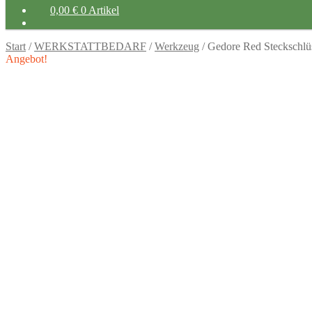
0,00
€
0 Artikel
Start
/
WERKSTATTBEDARF
/
Werkzeug
/
Gedore Red Steckschlüss
Angebot!