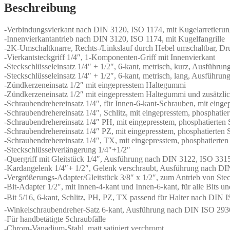
1/2"
Beschreibung
94-
teilig
-Verbindungsvierkant nach DIN 3120, ISO 1174, mit Kugelarretieru
Menge
-Innenvierkantantrieb nach DIN 3120, ISO 1174, mit Kugelfangrille
-2K-Umschaltknarre, Rechts-/Linkslauf durch Hebel umschaltbar, Dr
-Vierkantsteckgriff 1/4″, 1-Komponenten-Griff mit Innenvierkant
-Steckschlüsseleinsatz 1/4″ + 1/2″, 6-kant, metrisch, kurz, Ausführ
-Steckschlüsseleinsatz 1/4″ + 1/2″, 6-kant, metrisch, lang, Ausführ
-Zündkerzeneinsatz 1/2″ mit eingepresstem Haltegummi
-Zündkerzeneinsatz 1/2″ mit eingepresstem Haltegummi und zusätzl
-Schraubendrehereinsatz 1/4″, für Innen-6-kant-Schrauben, mit eingep
-Schraubendrehereinsatz 1/4″, Schlitz, mit eingepresstem, phosphatiert
-Schraubendrehereinsatz 1/4″ PH, mit eingepresstem, phosphatierten S
-Schraubendrehereinsatz 1/4″ PZ, mit eingepresstem, phosphatierten S
-Schraubendrehereinsatz 1/4″, TX, mit eingepresstem, phosphatierten 
-Steckschlüsselverlängerung 1/4″+1/2″
-Quergriff mit Gleitstück 1/4″, Ausführung nach DIN 3122, ISO 331
-Kardangelenk 1/4″+ 1/2″, Gelenk verschraubt, Ausführung nach DI
-Vergrößerungs-Adapter/Gleitstück 3/8″ x 1/2″, zum Antrieb von Ste
-Bit-Adapter 1/2″, mit Innen-4-kant und Innen-6-kant, für alle Bits
-Bit 5/16, 6-kant, Schlitz, PH, PZ, TX passend für Halter nach DIN 
-Winkelschraubendreher-Satz 6-kant, Ausführung nach DIN ISO 293
-Für handbetätigte Schraubfälle
-Chrom-Vanadium-Stahl, matt satiniert verchromt