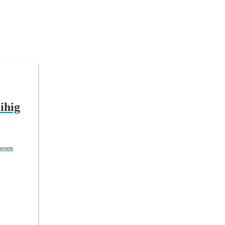
ihig
osten