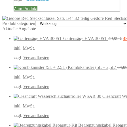
Zum Produkt
Gedore Red Stecksch
Produktkategorien
Aktuelle Angebote
Ur
Gartensäge HVA 300ST
49,99
€
4
Pr
inkl. MwSt.
wa
49
zzgl.
Versandkosten
Kombikanister (5L + 2,5L)
64,9
inkl. MwSt.
zzgl.
Versandkosten
Cleancraft W
inkl. MwSt.
zzgl.
Versandkosten
Begrenzungskabel Reparat