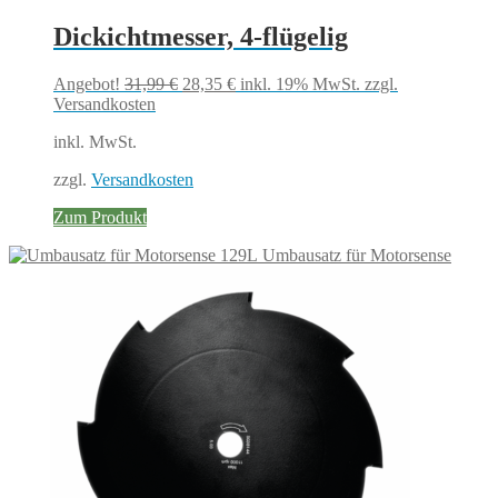
Dickichtmesser, 4-flügelig
Ursprünglicher
Aktueller
Angebot!
31,99
€
28,35
€
inkl. 19% MwSt.
zzgl.
Preis
Preis
Versandkosten
war:
ist:
inkl. MwSt.
31,99 €
28,35 €.
zzgl.
Versandkosten
Zum Produkt
Umbausatz für Motorsense