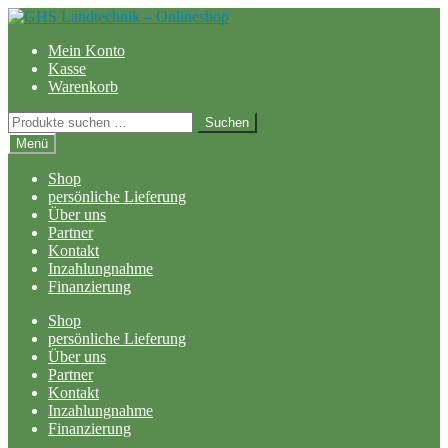
Zur
Zum
Navigation
Inhalt
Mein Konto
springen
springen
Kasse
Warenkorb
Suchen
Suchen
nach:
Menü
Shop
persönliche Lieferung
Über uns
Partner
Kontakt
Inzahlungnahme
Finanzierung
Shop
persönliche Lieferung
Über uns
Partner
Kontakt
Inzahlungnahme
Finanzierung