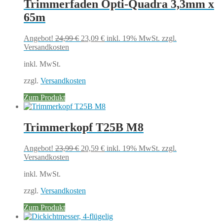
Trimmerfaden Opti-Quadra 3,3mm x
65m
Ursprünglicher
Aktueller
Angebot!
24,99
€
23,09
€
inkl. 19% MwSt.
zzgl.
Preis
Preis
Versandkosten
war:
ist:
inkl. MwSt.
24,99 €
23,09 €.
zzgl.
Versandkosten
Zum Produkt
Trimmerkopf T25B M8
Ursprünglicher
Aktueller
Angebot!
23,99
€
20,59
€
inkl. 19% MwSt.
zzgl.
Preis
Preis
Versandkosten
war:
ist:
inkl. MwSt.
23,99 €
20,59 €.
zzgl.
Versandkosten
Zum Produkt