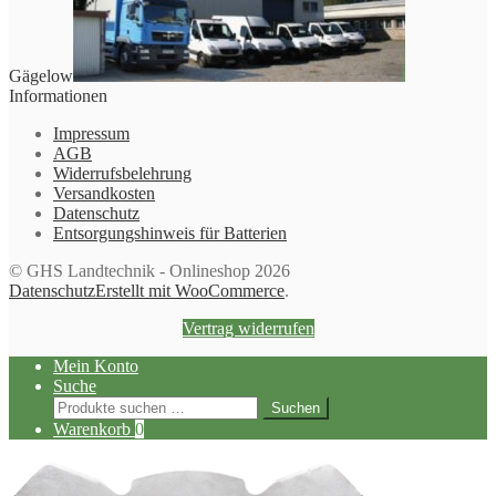
Gägelow
Informationen
Impressum
AGB
Widerrufsbelehrung
Versandkosten
Datenschutz
Entsorgungshinweis für Batterien
© GHS Landtechnik - Onlineshop 2026
Datenschutz
Erstellt mit WooCommerce
.
Vertrag widerrufen
Mein Konto
Suche
Suchen
Suchen
nach:
Warenkorb
0