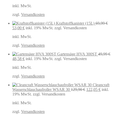
inkl. MwSt.
zzgl.
Versandkosten
Kraftstoffkanister (15L)
69,99
€
Ursprünglicher
Aktueller
53,00
€
inkl. 19% MwSt.
zzgl. Versandkosten
Preis
Preis
inkl. MwSt.
war:
ist:
69,99 €
53,00 €.
zzgl.
Versandkosten
Gartensäge HVA 300ST
49,99
€
Ursprünglicher
Aktueller
48,58
€
inkl. 19% MwSt.
zzgl. Versandkosten
Preis
Preis
inkl. MwSt.
war:
ist:
49,99 €
48,58 €.
zzgl.
Versandkosten
Cleancraft
Ursprünglicher
Aktuelle
Wasserschlauchaufroller WSAR 30
129,90
€
122,05
€
inkl.
Preis
Preis
19% MwSt.
zzgl. Versandkosten
war:
ist:
inkl. MwSt.
129,90 €
122,05 €
zzgl.
Versandkosten