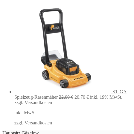
STIGA
Ursprünglicher
Aktueller
Spielzeug-Rasenmäher
22,00
€
20,70
€
inkl. 19% MwSt.
Preis
Preis
zzgl. Versandkosten
war:
ist:
inkl. MwSt.
22,00 €
20,70 €.
zzgl.
Versandkosten
Hauptsitz Gägelow