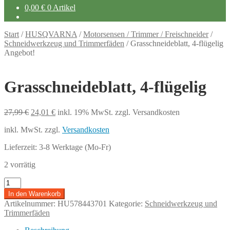
0,00
€
0 Artikel
Start
/
HUSQVARNA
/
Motorsensen / Trimmer / Freischneider
/
Schneidwerkzeug und Trimmerfäden
/
Grasschneideblatt, 4-flügelig
Angebot!
Grasschneideblatt, 4-flügelig
Ursprünglicher
Aktueller
27,99
€
24,01
€
inkl. 19% MwSt.
zzgl. Versandkosten
Preis
Preis
inkl. MwSt.
zzgl.
Versandkosten
war:
ist:
27,99 €
24,01 €.
Lieferzeit:
3-8 Werktage (Mo-Fr)
2 vorrätig
Grasschneideblatt,
4-
In den Warenkorb
flügelig
Artikelnummer:
HU578443701
Kategorie:
Schneidwerkzeug und
Menge
Trimmerfäden