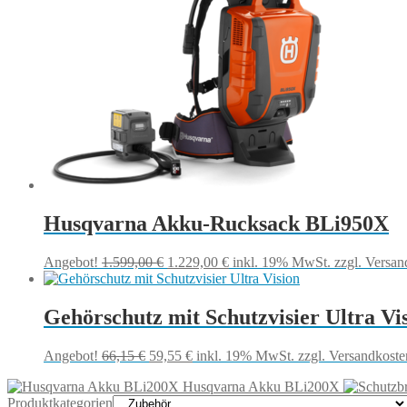
Husqvarna Akku-Rucksack BLi950X
Ursprünglicher
Aktueller
Angebot!
1.599,00
€
1.229,00
€
inkl. 19% MwSt.
zzgl. Versan
Preis
Preis
war:
ist:
1.599,00 €
1.229,00 €.
Gehörschutz mit Schutzvisier Ultra Vi
Ursprünglicher
Aktueller
Angebot!
66,15
€
59,55
€
inkl. 19% MwSt.
zzgl. Versandkoste
Preis
Preis
Husqvarna Akku BLi200X
war:
ist:
Produktkategorien
66,15 €
59,55 €.