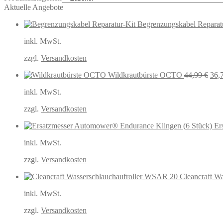
Aktuelle Angebote
Begrenzungskabel Reparat
inkl. MwSt.
zzgl.
Versandkosten
Urs
Wildkrautbürste OCTO
44,99
€
36,
Prei
inkl. MwSt.
war
44,
zzgl.
Versandkosten
Er
inkl. MwSt.
zzgl.
Versandkosten
Cleancraft W
inkl. MwSt.
zzgl.
Versandkosten