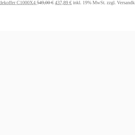
Ursprünglicher
Aktueller
dekoffer C1000X4
549,00
€
437,89
€
inkl. 19% MwSt.
zzgl. Versandk
Preis
Preis
war:
ist:
549,00 €
437,89 €.