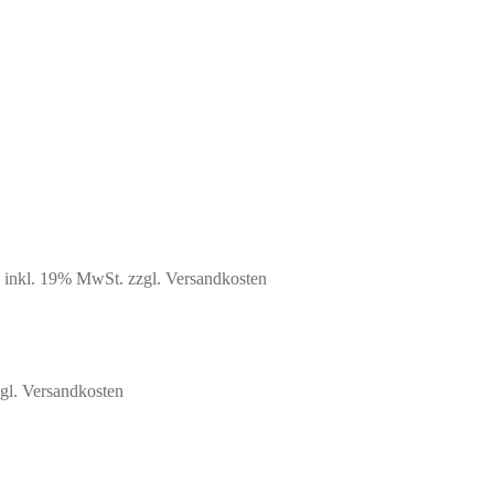
glicher
Aktueller
inkl. 19% MwSt.
zzgl. Versandkosten
Preis
ist:
19,99 €.
gl. Versandkosten