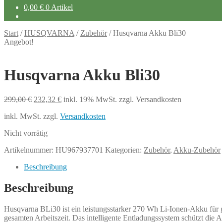
0,00
€
0 Artikel
Start
/
HUSQVARNA
/
Zubehör
/
Husqvarna Akku Bli30
Angebot!
Husqvarna Akku Bli30
Ursprünglicher
Aktueller
299,00
€
232,32
€
inkl. 19% MwSt.
zzgl. Versandkosten
Preis
Preis
inkl. MwSt.
zzgl.
Versandkosten
war:
ist:
299,00 €
232,32 €.
Nicht vorrätig
Artikelnummer:
HU967937701
Kategorien:
Zubehör
,
Akku-Zubehör
Beschreibung
Beschreibung
Husqvarna BLi30 ist ein leistungsstarker 270 Wh Li-Ionen-Akku für g
gesamten Arbeitszeit. Das intelligente Entladungssystem schützt die