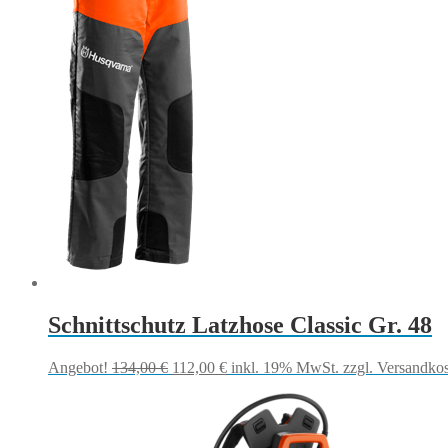
Schnittschutz Latzhose Classic Gr. 48
Ursprünglicher
Aktueller
Angebot!
134,00
€
112,00
€
inkl. 19% MwSt.
zzgl. Versandko
Preis
Preis
war:
ist:
134,00 €
112,00 €.