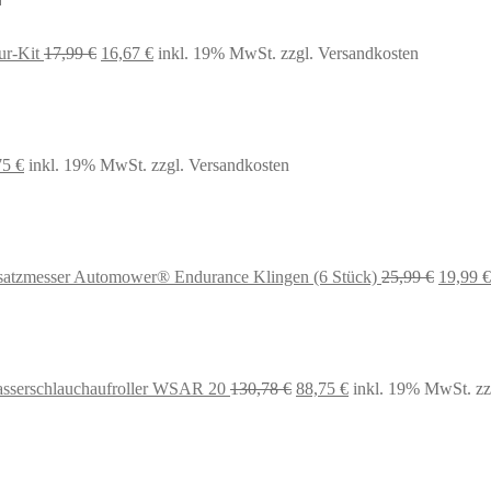
Ursprünglicher
Aktueller
ur-Kit
17,99
€
16,67
€
inkl. 19% MwSt.
zzgl. Versandkosten
Preis
Preis
war:
ist:
17,99 €
16,67 €.
prünglicher
Aktueller
75
€
inkl. 19% MwSt.
zzgl. Versandkosten
s
Preis
:
ist:
99 €
36,75 €.
Ursprün
satzmesser Automower® Endurance Klingen (6 Stück)
25,99
€
19,99
€
Preis
war:
25,99 €
Ursprünglicher
Aktueller
asserschlauchaufroller WSAR 20
130,78
€
88,75
€
inkl. 19% MwSt.
zz
Preis
Preis
war:
ist:
130,78 €
88,75 €.