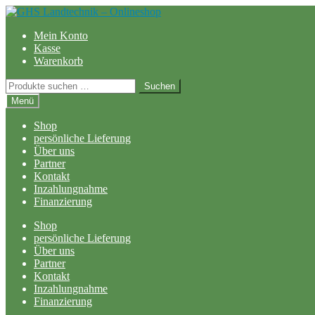
Zur
Zum
Navigation
Inhalt
Mein Konto
springen
springen
Kasse
Warenkorb
Suchen
Suchen
nach:
Menü
Shop
persönliche Lieferung
Über uns
Partner
Kontakt
Inzahlungnahme
Finanzierung
Shop
persönliche Lieferung
Über uns
Partner
Kontakt
Inzahlungnahme
Finanzierung