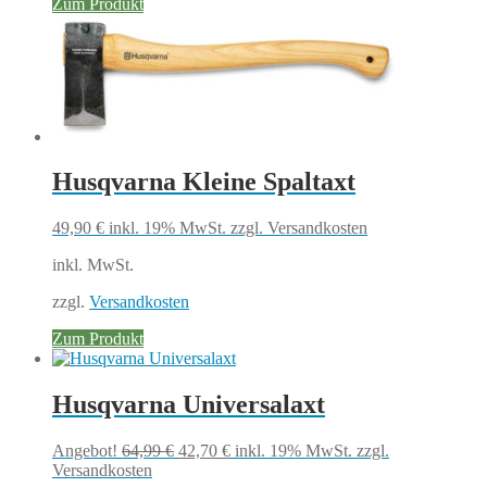
Zum Produkt
Husqvarna Kleine Spaltaxt
49,90
€
inkl. 19% MwSt.
zzgl. Versandkosten
inkl. MwSt.
zzgl.
Versandkosten
Zum Produkt
Husqvarna Universalaxt
Ursprünglicher
Aktueller
Angebot!
64,99
€
42,70
€
inkl. 19% MwSt.
zzgl.
Preis
Preis
Versandkosten