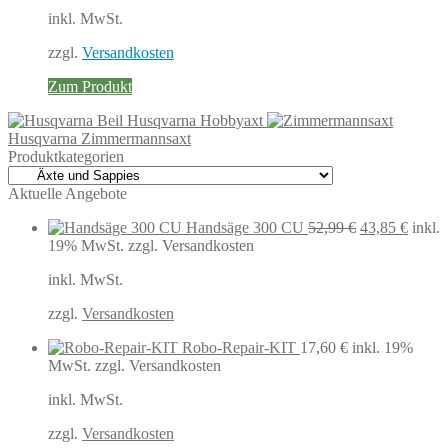
war:
ist:
inkl. MwSt.
64,99 €
42,70 €.
zzgl.
Versandkosten
Zum Produkt
Husqvarna Hobbyaxt
Husqvarna Zimmermannsaxt
Produktkategorien
Aktuelle Angebote
Ursprüngliche
Aktuel
Handsäge 300 CU
52,99
€
43,85
€
inkl.
Preis
Preis
19% MwSt.
zzgl. Versandkosten
war:
ist:
inkl. MwSt.
52,99 €
43,85 
zzgl.
Versandkosten
Robo-Repair-KIT
17,60
€
inkl. 19%
MwSt.
zzgl. Versandkosten
inkl. MwSt.
zzgl.
Versandkosten