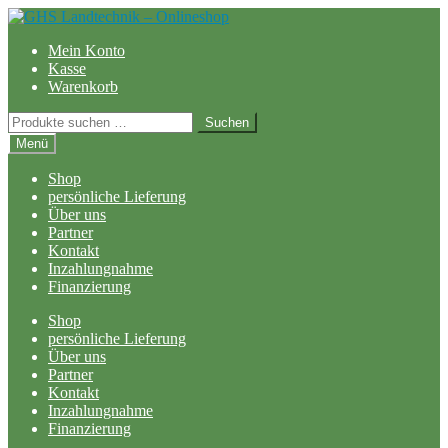
Zur
Zum
Navigation
Inhalt
Mein Konto
springen
springen
Kasse
Warenkorb
Suchen
Suchen
nach:
Menü
Shop
persönliche Lieferung
Über uns
Partner
Kontakt
Inzahlungnahme
Finanzierung
Shop
persönliche Lieferung
Über uns
Partner
Kontakt
Inzahlungnahme
Finanzierung