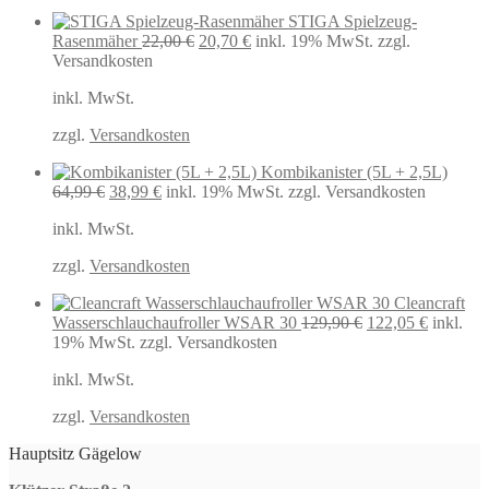
STIGA Spielzeug-
Ursprünglicher
Aktueller
Rasenmäher
22,00
€
20,70
€
inkl. 19% MwSt.
zzgl.
Preis
Preis
Versandkosten
war:
ist:
inkl. MwSt.
22,00 €
20,70 €.
zzgl.
Versandkosten
Kombikanister (5L + 2,5L)
Ursprünglicher
Aktueller
64,99
€
38,99
€
inkl. 19% MwSt.
zzgl. Versandkosten
Preis
Preis
inkl. MwSt.
war:
ist:
64,99 €
38,99 €.
zzgl.
Versandkosten
Cleancraft
Ursprünglicher
Aktuelle
Wasserschlauchaufroller WSAR 30
129,90
€
122,05
€
inkl.
Preis
Preis
19% MwSt.
zzgl. Versandkosten
war:
ist:
inkl. MwSt.
129,90 €
122,05 €
zzgl.
Versandkosten
Hauptsitz Gägelow