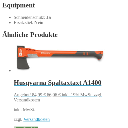
Equipment
Schneidenschutz:
Ja
Ersatzstiel:
Nein
Ähnliche Produkte
Husqvarna Spaltaxtaxt A1400
Ursprünglicher
Aktueller
Angebot!
84,99
€
66,06
€
inkl. 19% MwSt.
zzgl.
Preis
Preis
Versandkosten
war:
ist:
inkl. MwSt.
84,99 €
66,06 €.
zzgl.
Versandkosten