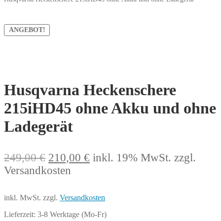
ANGEBOT!
Husqvarna Heckenschere
215iHD45 ohne Akku und ohne
Ladegerät
Ursprünglicher
Aktueller
249,00
€
210,00
€
inkl. 19% MwSt.
zzgl.
Preis
Preis
Versandkosten
war:
ist:
249,00 €
210,00 €.
inkl. MwSt.
zzgl.
Versandkosten
Lieferzeit:
3-8 Werktage (Mo-Fr)