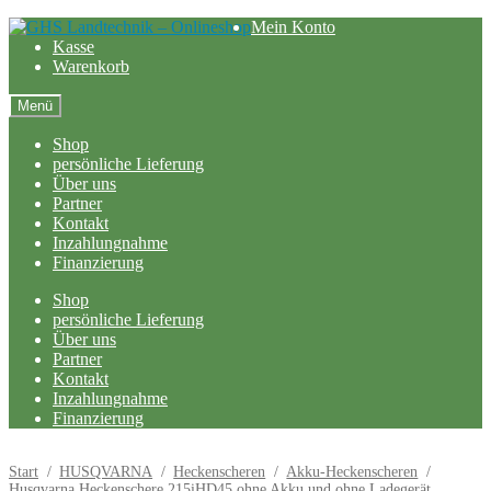
Zur
Zum
Mein Konto
Navigation
Inhalt
Kasse
springen
springen
Warenkorb
Menü
Shop
persönliche Lieferung
Über uns
Partner
Kontakt
Inzahlungnahme
Finanzierung
Shop
persönliche Lieferung
Über uns
Partner
Kontakt
Inzahlungnahme
Finanzierung
Start
/
HUSQVARNA
/
Heckenscheren
/
Akku-Heckenscheren
/
Husqvarna Heckenschere 215iHD45 ohne Akku und ohne Ladegerät