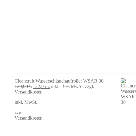
Cleancraft Wasserschlauchaufroller WSAR 30
Ursprünglicher
Aktueller
129,90
€
122,05
€
inkl. 19% MwSt.
zzgl.
Preis
Preis
Versandkosten
war:
ist:
inkl. MwSt.
129,90 €
122,05 €.
zzgl.
Versandkosten