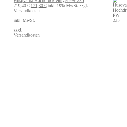
Husqvarna Hochdruckreiniger PW 235
Ursprünglicher
Aktueller
219,40
€
171,30
€
inkl. 19% MwSt.
zzgl.
Preis
Preis
Versandkosten
war:
ist:
inkl. MwSt.
219,40 €
171,30 €.
zzgl.
Versandkosten