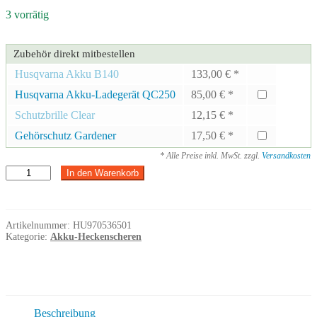
3 vorrätig
Zubehör direkt mitbestellen
Husqvarna Akku B140
133,00
€
*
Husqvarna Akku-Ladegerät QC250
85,00
€
*
Schutzbrille Clear
12,15
€
*
Gehörschutz Gardener
17,50
€
*
* Alle Preise inkl. MwSt. zzgl.
Versandkosten
Husqvarna
In den Warenkorb
Heckenschere
215iHD45
ohne
Akku
Artikelnummer:
HU970536501
und
Kategorie:
Akku-Heckenscheren
ohne
Ladegerät
Menge
Beschreibung