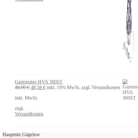
Gartensäge HVA 300ST
Ursprünglicher
Aktueller
49,99
€
48,58
€
inkl. 19% MwSt.
zzgl. Versandkosten
Preis
Preis
inkl. MwSt.
war:
ist:
49,99 €
48,58 €.
zzgl.
Versandkosten
Hauptsitz Gägelow