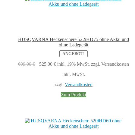
HUSQVARNA Heckenschere 522iHD75 ohne Akku und
ohne Ladegerät
ANGEBOT!
Ursprünglicher
Aktueller
699,00
€
525,00
€
inkl. 19% MwSt.
zzgl. Versandkosten
Preis
Preis
inkl. MwSt.
war:
ist:
699,00 €
525,00 €.
zzgl.
Versandkosten
Zum Produkt