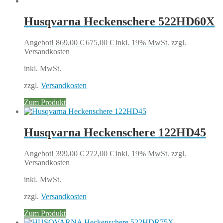
Husqvarna Heckenschere 522HD60X
Ursprünglicher
Aktueller
Angebot!
869,00
€
675,00
€
inkl. 19% MwSt.
zzgl.
Preis
Preis
Versandkosten
war:
ist:
inkl. MwSt.
869,00 €
675,00 €.
zzgl.
Versandkosten
Zum Produkt
Husqvarna Heckenschere 122HD45
Ursprünglicher
Aktueller
Angebot!
399,00
€
272,00
€
inkl. 19% MwSt.
zzgl.
Preis
Preis
Versandkosten
war:
ist:
inkl. MwSt.
399,00 €
272,00 €.
zzgl.
Versandkosten
Zum Produkt