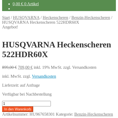
0,00
€
0 Artikel
Start
/
HUSQVARNA
/
Heckenscheren
/
Benzin-Heckenscheren
/
HUSQVARNA Heckenscheren 522HDR60X
Angebot!
HUSQVARNA Heckenscheren
522HDR60X
Ursprünglicher
Aktueller
899,00
€
709,00
€
inkl. 19% MwSt.
zzgl. Versandkosten
Preis
Preis
inkl. MwSt.
zzgl.
Versandkosten
war:
ist:
899,00 €
709,00 €.
Lieferzeit:
auf Anfrage
Verfügbar bei Nachbestellung
HUSQVARNA
Heckenscheren
In den Warenkorb
522HDR60X
Artikelnummer:
HU967658301
Kategorie:
Benzin-Heckenscheren
Menge