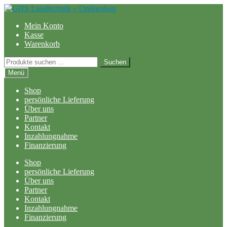
Zur
Zum
Navigation
Inhalt
Mein Konto
springen
springen
Kasse
Warenkorb
Suchen
Suchen
nach:
Menü
Shop
persönliche Lieferung
Über uns
Partner
Kontakt
Inzahlungnahme
Finanzierung
Shop
persönliche Lieferung
Über uns
Partner
Kontakt
Inzahlungnahme
Finanzierung