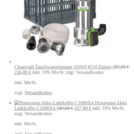
Cleancraft Tauchwasserpumpe SDWP 8510 Flutset
285,00
€
Ursprünglicher
Aktueller
236,80
€
inkl. 19% MwSt.
zzgl. Versandkosten
Preis
Preis
inkl. MwSt.
war:
ist:
285,00 €
236,80 €.
zzgl.
Versandkosten
Husqvarna Akku
Ursprünglicher
Aktueller
Ladekoffer C1000X4
549,00
€
437,89
€
inkl. 19% MwSt.
Preis
Preis
zzgl. Versandkosten
war:
ist:
inkl. MwSt.
549,00 €
437,89 €.
zzgl.
Versandkosten