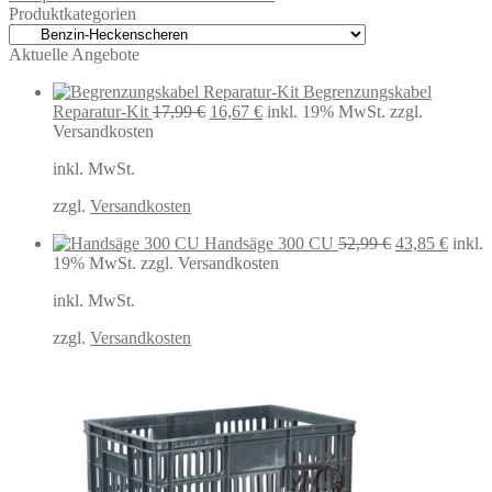
Produktkategorien
Aktuelle Angebote
Begrenzungskabel
Ursprünglicher
Aktueller
Reparatur-Kit
17,99
€
16,67
€
inkl. 19% MwSt.
zzgl.
Preis
Preis
Versandkosten
war:
ist:
inkl. MwSt.
17,99 €
16,67 €.
zzgl.
Versandkosten
Ursprüngliche
Aktuel
Handsäge 300 CU
52,99
€
43,85
€
inkl.
Preis
Preis
19% MwSt.
zzgl. Versandkosten
war:
ist:
inkl. MwSt.
52,99 €
43,85 
zzgl.
Versandkosten