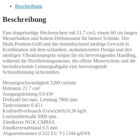
Beschreibung
Beschreibung
Eine doppelseitige Heckenschere mit 21,7 cm3, einem 60 cm langen
Messerbalken und hohem Drehmoment für härtere Schnitte. Der
Multi-Position-Griff und das beeindruckend niedrige Gewicht in
Kombination mit dem schlanken, ausbalancierten Design und den
niedrigen Vibrationspegeln sorgen für ein hervorragendes Handling,
während die Hochleistungsmesser, der offene Messerschutz und die
beeindruckende Leistungsabgabe eine hervorragende
Schneidleistung sicherstellen.
Messergeschwindigkeit 3200 cut/min
Hubraum 21.7 cm³
Ausgangsleistung 0.6 kW
Drehzahl bei max. Leistung 7800 rpm
Tankvolumen 0.45 l
Kraftstoffverbrauch (Gewicht/h) 0.36 kg/h
Leerlaufdrehzahl 3000 rpm
Zündkerze NGK CMR6A
Zündkerzenabstand 0.5 mm
Abgasemissionen (CO2 EU V) 1344 g/kWh