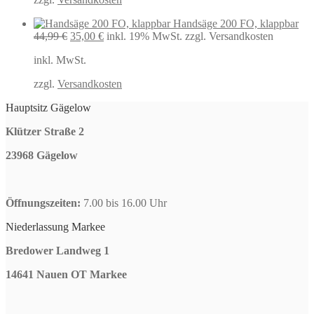
Handsäge 200 FO, klappbar
Ursprünglicher
Aktueller
44,99
€
35,00
€
inkl. 19% MwSt.
zzgl. Versandkosten
Preis
Preis
inkl. MwSt.
war:
ist:
44,99 €
35,00 €.
zzgl.
Versandkosten
Hauptsitz Gägelow
Klützer Straße 2
23968 Gägelow
Öffnungszeiten:
7.00 bis 16.00 Uhr
Niederlassung Markee
Bredower Landweg 1
14641 Nauen OT Markee