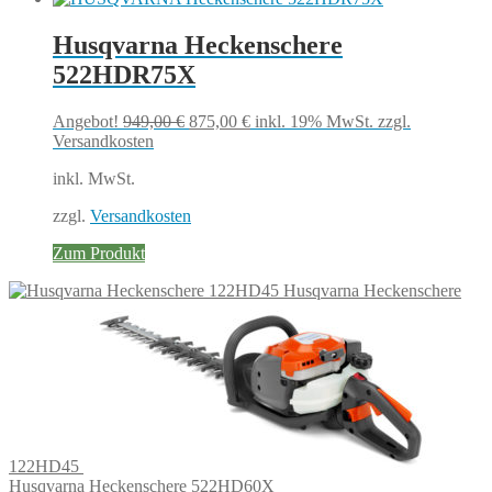
Husqvarna Heckenschere
522HDR75X
Ursprünglicher
Aktueller
Angebot!
949,00
€
875,00
€
inkl. 19% MwSt.
zzgl.
Preis
Preis
Versandkosten
war:
ist:
inkl. MwSt.
949,00 €
875,00 €.
zzgl.
Versandkosten
Zum Produkt
Husqvarna Heckenschere
122HD45
Husqvarna Heckenschere 522HD60X