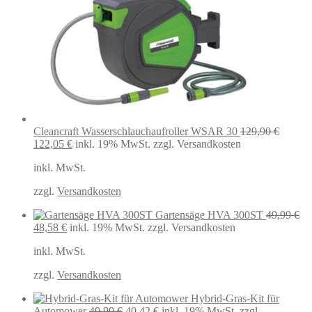
Cleancraft Wasserschlauchaufroller WSAR 30
129,90
€
Ursprünglicher
Aktueller
122,05
€
inkl. 19% MwSt.
zzgl. Versandkosten
Preis
Preis
inkl. MwSt.
war:
ist:
129,90 €
122,05 €.
zzgl.
Versandkosten
Gartensäge HVA 300ST
49,99
€
Ursprünglicher
Aktueller
48,58
€
inkl. 19% MwSt.
zzgl. Versandkosten
Preis
Preis
inkl. MwSt.
war:
ist:
49,99 €
48,58 €.
zzgl.
Versandkosten
Hybrid-Gras-Kit für
Ursprünglicher
Aktueller
Automower
49,99
€
40,42
€
inkl. 19% MwSt.
zzgl.