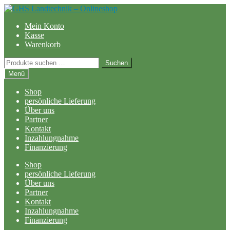
Zur
Zum
Navigation
Inhalt
Mein Konto
springen
springen
Kasse
Warenkorb
Suchen
Suchen
nach:
Menü
Shop
persönliche Lieferung
Über uns
Partner
Kontakt
Inzahlungnahme
Finanzierung
Shop
persönliche Lieferung
Über uns
Partner
Kontakt
Inzahlungnahme
Finanzierung