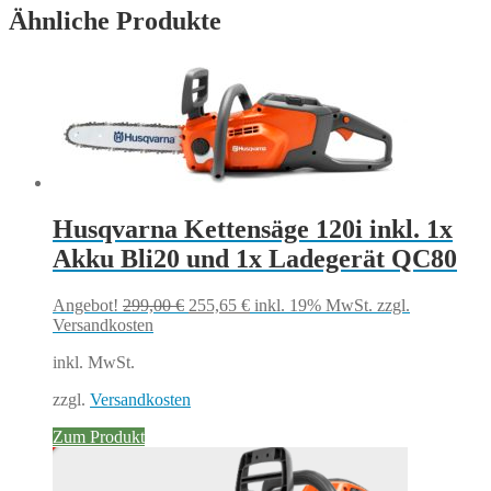
Ähnliche Produkte
Husqvarna Kettensäge 120i inkl. 1x
Akku Bli20 und 1x Ladegerät QC80
Ursprünglicher
Aktueller
Angebot!
299,00
€
255,65
€
inkl. 19% MwSt.
zzgl.
Preis
Preis
Versandkosten
war:
ist:
inkl. MwSt.
299,00 €
255,65 €.
zzgl.
Versandkosten
Zum Produkt