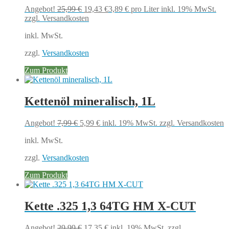
Ursprünglicher
Aktueller
Angebot!
25,99
€
19,43
€
3,89
€
pro Liter
inkl. 19% MwSt.
Preis
Preis
zzgl. Versandkosten
war:
ist:
inkl. MwSt.
25,99 €
19,43 €.
zzgl.
Versandkosten
Zum Produkt
Kettenöl mineralisch, 1L
Ursprünglicher
Aktueller
Angebot!
7,99
€
5,99
€
inkl. 19% MwSt.
zzgl. Versandkosten
Preis
Preis
inkl. MwSt.
war:
ist:
7,99 €
5,99 €.
zzgl.
Versandkosten
Zum Produkt
Kette .325 1,3 64TG HM X-CUT
Ursprünglicher
Aktueller
Angebot!
29,99
€
17,35
€
inkl. 19% MwSt.
zzgl.