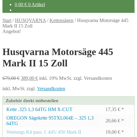
0,00
€
0 Artikel
Start
/
HUSQVARNA
/
Kettensägen
/
Husqvarna Motorsäge 445
Mark II 15 Zoll
Angebot!
Husqvarna Motorsäge 445
Mark II 15 Zoll
Ursprünglicher
Aktueller
679,00
€
389,00
€
inkl. 19% MwSt.
zzgl. Versandkosten
Preis
Preis
inkl. MwSt.
zzgl.
Versandkosten
war:
ist:
679,00 €
389,00 €.
Zubehör direkt mitbestellen
Kette .325 1,3 64TG HM X-CUT
17,35
€
*
OREGON Sägekette 95TXL064E - .325 1,3
20,66
€
*
64TG
Wartungs Kit pass. f. 445/ 450 Mark II
19,00
€
*