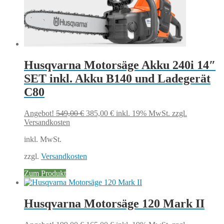
Husqvarna Motorsäge Akku 240i 14″
SET inkl. Akku B140 und Ladegerät
C80
Ursprünglicher
Aktueller
Angebot!
549,00
€
385,00
€
inkl. 19% MwSt.
zzgl.
Preis
Preis
Versandkosten
war:
ist:
inkl. MwSt.
549,00 €
385,00 €.
zzgl.
Versandkosten
Zum Produkt
Husqvarna Motorsäge 120 Mark II