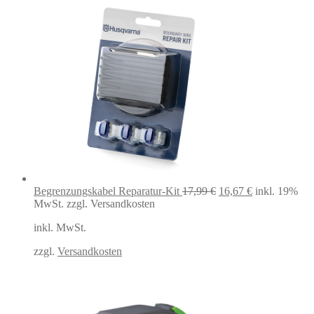
Ursprünglicher
Aktueller
Begrenzungskabel Reparatur-Kit
17,99
€
16,67
€
inkl. 19%
Preis
Preis
MwSt.
zzgl. Versandkosten
war:
ist:
inkl. MwSt.
17,99 €
16,67 €.
zzgl.
Versandkosten