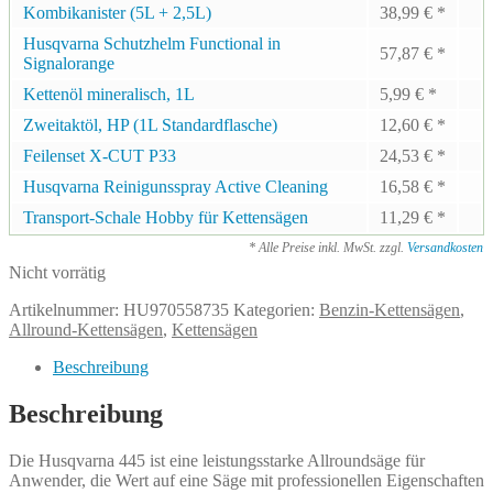
Kombikanister (5L + 2,5L)
38,99
€
*
Husqvarna Schutzhelm Functional in
57,87
€
*
Signalorange
Kettenöl mineralisch, 1L
5,99
€
*
Zweitaktöl, HP (1L Standardflasche)
12,60
€
*
Feilenset X-CUT P33
24,53
€
*
Husqvarna Reinigunsspray Active Cleaning
16,58
€
*
Transport-Schale Hobby für Kettensägen
11,29
€
*
* Alle Preise inkl. MwSt. zzgl.
Versandkosten
Nicht vorrätig
Artikelnummer:
HU970558735
Kategorien:
Benzin-Kettensägen
,
Allround-Kettensägen
,
Kettensägen
Beschreibung
Beschreibung
Die Husqvarna 445 ist eine leistungsstarke Allroundsäge für
Anwender, die Wert auf eine Säge mit professionellen Eigenschaften