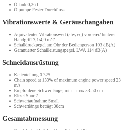
Öltank 0,26 l
Ölpumpe Fester Durchfluss
Vibrationswerte & Geräuschangaben
Äquivalenter Vibrationswert (ahv, eq) vorderer/ hinterer
Handgriff 3,1/4,9 m/s²
Schalldruckpegel am Ohr der Bedienperson 103 dB(A)
Garantierter Schallleistungspegel, LWA 114 dB(A)
Schneidausrüstung
Kettenteilung 0.325
Chain speed at 133% of maximum engine power speed 23
m/s
Empfohlene Schwertlänge, min – max 33-50 cm
Ritzel Spur 7
Schwertaufnahme Small
Schwertlänge beträgt 38cm
Gesamtabmessung