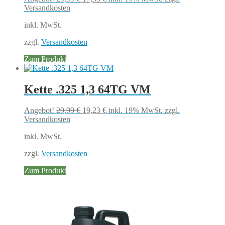
Preis
Preis
Versandkosten
war:
ist:
inkl. MwSt.
29,99 €
17,35 €.
zzgl.
Versandkosten
Zum Produkt
Kette .325 1,3 64TG VM
Ursprünglicher
Aktueller
Angebot!
29,99
€
19,23
€
inkl. 19% MwSt.
zzgl.
Preis
Preis
Versandkosten
war:
ist:
inkl. MwSt.
29,99 €
19,23 €.
zzgl.
Versandkosten
Zum Produkt