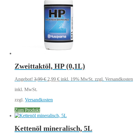
Zweittaktöl, HP (0,1L)
Ursprünglicher
Aktueller
Angebot!
3,99
€
2,99
€
inkl. 19% MwSt.
zzgl. Versandkosten
Preis
Preis
inkl. MwSt.
war:
ist:
3,99 €
2,99 €.
zzgl.
Versandkosten
Zum Produkt
Kettenöl mineralisch, 5L