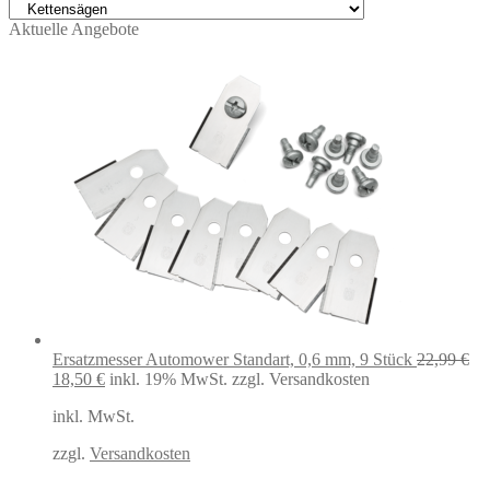
Aktuelle Angebote
Ersatzmesser Automower Standart, 0,6 mm, 9 Stück
22,99
€
Ursprünglicher
Aktueller
18,50
€
inkl. 19% MwSt.
zzgl. Versandkosten
Preis
Preis
inkl. MwSt.
war:
ist:
22,99 €
18,50 €.
zzgl.
Versandkosten