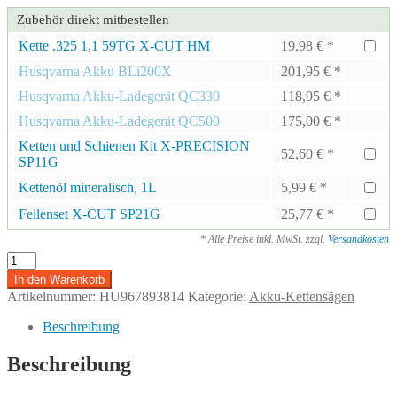
Zubehör direkt mitbestellen
Kette .325 1,1 59TG X-CUT HM
19,98
€
*
Husqvarna Akku BLi200X
201,95
€
*
Husqvarna Akku-Ladegerät QC330
118,95
€
*
Husqvarna Akku-Ladegerät QC500
175,00
€
*
Ketten und Schienen Kit X-PRECISION
52,60
€
*
SP11G
Kettenöl mineralisch, 1L
5,99
€
*
Feilenset X-CUT SP21G
25,77
€
*
* Alle Preise inkl. MwSt. zzgl.
Versandkosten
HUSQVARNA
Motorsägen
In den Warenkorb
535i
Artikelnummer:
HU967893814
Kategorie:
Akku-Kettensägen
XP
14"
Beschreibung
ohne
Akku
Beschreibung
und
ohne