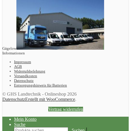
Gägelow
Informationen
Impressum
AGB
Widerrufsbelehrung
Versandkosten
Datenschutz
Entsorgungshinweis für Batterien
© GHS Landtechnik - Onlineshop 2026
Datenschutz
Erstellt mit WooCommerce
.
Vertrag widerrufen
Mein Konto
Suche
Suchen
Suchen