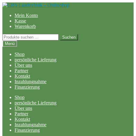
Zur
Zum
Navigation
Inhalt
Mein Konto
springen
springen
Kasse
Warenkorb
Suchen
Suchen
nach:
Menü
Shop
persönliche Lieferung
Über uns
Partner
Kontakt
Inzahlungnahme
Finanzierung
Shop
persönliche Lieferung
Über uns
Partner
Kontakt
Inzahlungnahme
Finanzierung