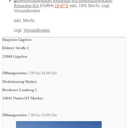
Begrenzungskabel
Ursprünglicher
Aktueller
Reparatur-Kit
17,99
€
16,67
€
inkl. 19% MwSt.
zzgl.
Preis
Preis
Versandkosten
war:
ist:
inkl. MwSt.
17,99 €
16,67 €.
zzgl.
Versandkosten
Hauptsitz Gägelow
Klützer Straße 2
23968 Gägelow
Öffnungszeiten:
7.00 bis 16.00 Uhr
Niederlassung Markee
Bredower Landweg 1
14641 Nauen OT Markee
Öffnungszeiten:
7.00 bis 16.00 Uhr