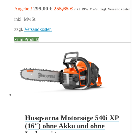
Ursprünglicher
Aktueller
299,00
€
255,65
€
Angebot!
inkl. 19% MwSt.
zzgl. Versandkosten
Preis
Preis
inkl. MwSt.
war:
ist:
299,00 €
255,65 €.
zzgl.
Versandkosten
Zum Produkt
Husqvarna Motorsäge 540i XP
(16″) ohne Akku und ohne