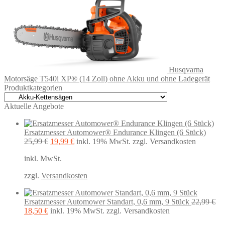
Husqvarna
Motorsäge T540i XP® (14 Zoll) ohne Akku und ohne Ladegerät
Produktkategorien
Aktuelle Angebote
Ersatzmesser Automower® Endurance Klingen (6 Stück)
Ursprünglicher
Aktueller
25,99
€
19,99
€
inkl. 19% MwSt.
zzgl. Versandkosten
Preis
Preis
inkl. MwSt.
war:
ist:
25,99 €
19,99 €.
zzgl.
Versandkosten
Ersatzmesser Automower Standart, 0,6 mm, 9 Stück
22,99
€
Ursprünglicher
Aktueller
18,50
€
inkl. 19% MwSt.
zzgl. Versandkosten
Preis
Preis