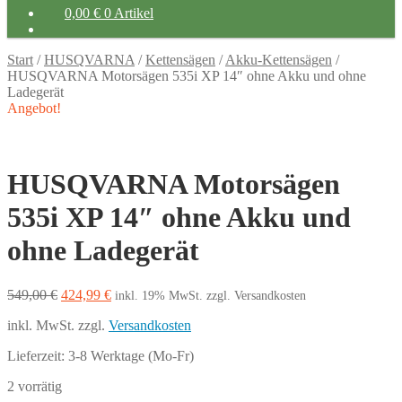
0,00
€
0 Artikel
Start
/
HUSQVARNA
/
Kettensägen
/
Akku-Kettensägen
/
HUSQVARNA Motorsägen 535i XP 14″ ohne Akku und ohne
Ladegerät
Angebot!
HUSQVARNA Motorsägen
535i XP 14″ ohne Akku und
ohne Ladegerät
Ursprünglicher
Aktueller
549,00
€
424,99
€
inkl. 19% MwSt.
zzgl. Versandkosten
Preis
Preis
inkl. MwSt.
zzgl.
Versandkosten
war:
ist:
549,00 €
424,99 €.
Lieferzeit:
3-8 Werktage (Mo-Fr)
2 vorrätig