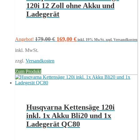
120i 12 Zoll ohne Akku und
Ladegerät
Ursprünglicher
Aktueller
179,00
€
169,00
€
Angebot!
inkl. 19% MwSt.
zzgl. Versandkosten
Preis
Preis
inkl. MwSt.
war:
ist:
179,00 €
169,00 €.
zzgl.
Versandkosten
Zum Produkt
Husqvarna Kettensäge 120i
inkl. 1x Akku Bli20 und 1x
Ladegerät QC80