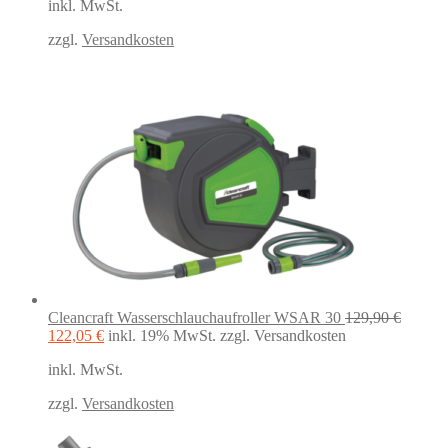
inkl. MwSt.
war:
ist:
22,99 €
18,50 €.
zzgl.
Versandkosten
Cleancraft Wasserschlauchaufroller WSAR 30
129,90
€
Ursprünglicher
Aktueller
122,05
€
inkl. 19% MwSt.
zzgl. Versandkosten
Preis
Preis
inkl. MwSt.
war:
ist:
129,90 €
122,05 €.
zzgl.
Versandkosten