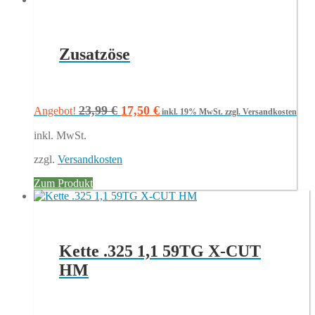
Zusatzöse
Ursprünglicher
Aktueller
23,99
€
17,50
€
Angebot!
inkl. 19% MwSt.
zzgl. Versandkosten
Preis
Preis
inkl. MwSt.
war:
ist:
23,99 €
17,50 €.
zzgl.
Versandkosten
Zum Produkt
Kette .325 1,1 59TG X-CUT
HM