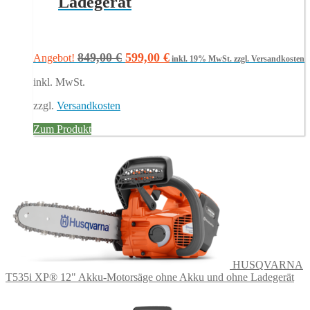
Ladegerät
Ursprünglicher
Aktueller
849,00
€
599,00
€
Angebot!
inkl. 19% MwSt.
zzgl. Versandkosten
Preis
Preis
inkl. MwSt.
war:
ist:
849,00 €
599,00 €.
zzgl.
Versandkosten
Zum Produkt
HUSQVARNA
T535i XP® 12" Akku-Motorsäge ohne Akku und ohne Ladegerät