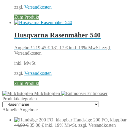
zzgl.
Versandkosten
Zum Produkt
Husqvarna Rasenmäher 540
Ursprünglicher
Aktueller
Angebot!
219,45
€
181,17
€
inkl. 19% MwSt.
zzgl.
Preis
Preis
Versandkosten
war:
ist:
inkl. MwSt.
219,45 €
181,17 €.
zzgl.
Versandkosten
Zum Produkt
Mulchstopfen
Entmooser
Produktkategorien
Aktuelle Angebote
Handsäge 200 FO, klappbar
Ursprünglicher
Aktueller
44,99
€
35,00
€
inkl. 19% MwSt.
zzgl. Versandkosten
Preis
Preis