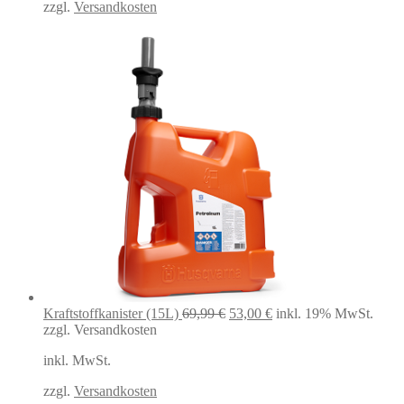
zzgl.
Versandkosten
Ursprünglicher
Aktueller
Kraftstoffkanister (15L)
69,99
€
53,00
€
inkl. 19% MwSt.
Preis
Preis
zzgl. Versandkosten
war:
ist:
inkl. MwSt.
69,99 €
53,00 €.
zzgl.
Versandkosten