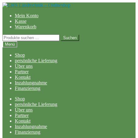
Zur
Zum
Navigation
Inhalt
Mein Konto
springen
springen
Kasse
Warenkorb
Suchen
Suchen
nach:
Menü
Shop
persönliche Lieferung
Über uns
Partner
Kontakt
Inzahlungnahme
Finanzierung
Shop
persönliche Lieferung
Über uns
Partner
Kontakt
Inzahlungnahme
Finanzierung