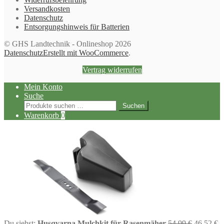
Versandkosten
Datenschutz
Entsorgungshinweis für Batterien
© GHS Landtechnik - Onlineshop 2026
Datenschutz
Erstellt mit WooCommerce
.
Vertrag widerrufen
Mein Konto
Suche
Suchen
Suchen
nach:
Warenkorb
0
Ursprüng
A
Du siehst:
Husqvarna Mulchkit für Rasenmäher
54,99
€
46,52
€