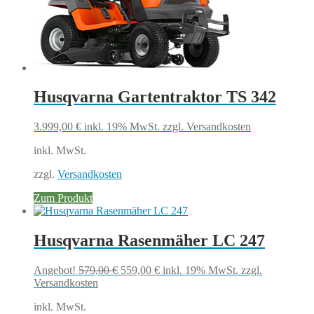
Husqvarna Gartentraktor TS 342
3.999,00
€
inkl. 19% MwSt.
zzgl. Versandkosten
inkl. MwSt.
zzgl.
Versandkosten
Zum Produkt
Husqvarna Rasenmäher LC 247
Ursprünglicher
Aktueller
Angebot!
579,00
€
559,00
€
inkl. 19% MwSt.
zzgl.
Preis
Preis
Versandkosten
war:
ist:
inkl. MwSt.
579,00 €
559,00 €.