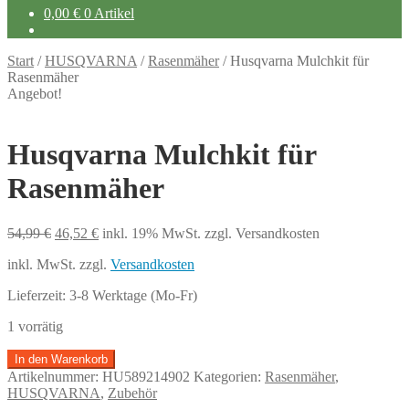
0,00
€
0 Artikel
Start
/
HUSQVARNA
/
Rasenmäher
/
Husqvarna Mulchkit für
Rasenmäher
Angebot!
Husqvarna Mulchkit für
Rasenmäher
Ursprünglicher
Aktueller
54,99
€
46,52
€
inkl. 19% MwSt.
zzgl. Versandkosten
Preis
Preis
inkl. MwSt.
zzgl.
Versandkosten
war:
ist:
54,99 €
46,52 €.
Lieferzeit:
3-8 Werktage (Mo-Fr)
1 vorrätig
Husqvarna
In den Warenkorb
Mulchkit
Artikelnummer:
HU589214902
Kategorien:
Rasenmäher
,
für
HUSQVARNA
,
Zubehör
Rasenmäher