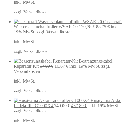
inkl. MwSt.
war:
ist:
44,99 €
35,00 €.
zzgl.
Versandkosten
Cleancraft
Ursprünglicher
Aktueller
Wasserschlauchaufroller WSAR 20
130,78
€
88,75
€
inkl.
Preis
Preis
19% MwSt.
zzgl. Versandkosten
war:
ist:
inkl. MwSt.
130,78 €
88,75 €.
zzgl.
Versandkosten
Begrenzungskabel
Ursprünglicher
Aktueller
Reparatur-Kit
17,99
€
16,67
€
inkl. 19% MwSt.
zzgl.
Preis
Preis
Versandkosten
war:
ist:
inkl. MwSt.
17,99 €
16,67 €.
zzgl.
Versandkosten
Husqvarna Akku
Ursprünglicher
Aktueller
Ladekoffer C1000X4
549,00
€
437,89
€
inkl. 19% MwSt.
Preis
Preis
zzgl. Versandkosten
war:
ist:
inkl. MwSt.
549,00 €
437,89 €.