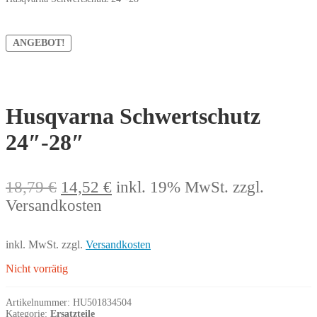
ANGEBOT!
Husqvarna Schwertschutz
24″-28″
Ursprünglicher
Aktueller
18,79
€
14,52
€
inkl. 19% MwSt.
zzgl.
Preis
Preis
Versandkosten
war:
ist:
18,79 €
14,52 €.
inkl. MwSt.
zzgl.
Versandkosten
Nicht vorrätig
Artikelnummer:
HU501834504
Kategorie:
Ersatzteile