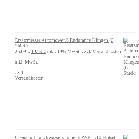
Ersatzmesser Automower® Endurance Klingen (6
Stück)
Ursprünglicher
Aktueller
25,99
€
19,99
€
inkl. 19% MwSt.
zzgl. Versandkosten
Preis
Preis
inkl. MwSt.
war:
ist:
25,99 €
19,99 €.
zzgl.
Versandkosten
Cleancraft Tauchwasserpumpe SDWP 8510 Flutset