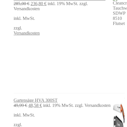
Ursprünglicher
Aktueller
285,00
€
236,80
€
inkl. 19% MwSt.
zzgl.
Preis
Preis
Versandkosten
war:
ist:
inkl. MwSt.
285,00 €
236,80 €.
zzgl.
Versandkosten
Gartensäge HVA 300ST
Ursprünglicher
Aktueller
49,99
€
48,58
€
inkl. 19% MwSt.
zzgl. Versandkosten
Preis
Preis
inkl. MwSt.
war:
ist:
49,99 €
48,58 €.
zzgl.