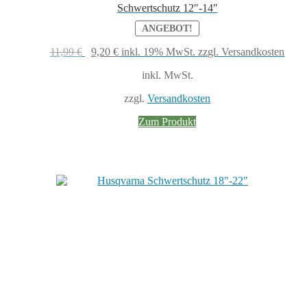
Schwertschutz 12″-14″
ANGEBOT!
Ursprünglicher
Aktueller
11,99
€
9,20
€
inkl. 19% MwSt.
zzgl. Versandkosten
Preis
Preis
inkl. MwSt.
war:
ist:
11,99 €
9,20 €.
zzgl.
Versandkosten
Zum Produkt