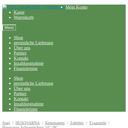
Zur
Zum
Mein Konto
Navigation
Inhalt
Kasse
springen
springen
Warenkorb
Menü
Shop
persönliche Lieferung
Über uns
Partner
Kontakt
Inzahlungnahme
Finanzierung
Shop
persönliche Lieferung
Über uns
Partner
Kontakt
Inzahlungnahme
Finanzierung
Start
/
HUSQVARNA
/
Kettensägen
/
Zubehör
/
Ersatzteile
/
Husqvarna Schwertschutz 24″-28″