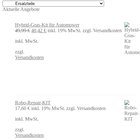
Aktuelle Angebote
Hybrid-Gras-Kit für Automower
Ursprünglicher
Aktueller
49,99
€
40,42
€
inkl. 19% MwSt.
zzgl. Versandkosten
Preis
Preis
inkl. MwSt.
war:
ist:
49,99 €
40,42 €.
zzgl.
Versandkosten
Robo-Repair-KIT
17,60
€
inkl. 19% MwSt.
zzgl. Versandkosten
inkl. MwSt.
zzgl.
Versandkosten