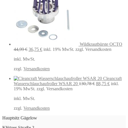
Wildkrautbürste OCTO
Ursprünglicher
Aktueller
44,99
€
36,75
€
inkl. 19% MwSt.
zzgl. Versandkosten
Preis
Preis
inkl. MwSt.
war:
ist:
44,99 €
36,75 €.
zzgl.
Versandkosten
Cleancraft
Ursprünglicher
Aktueller
Wasserschlauchaufroller WSAR 20
130,78
€
88,75
€
inkl.
Preis
Preis
19% MwSt.
zzgl. Versandkosten
war:
ist:
inkl. MwSt.
130,78 €
88,75 €.
zzgl.
Versandkosten
Hauptsitz Gägelow
Klützer Straße 2