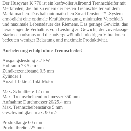
Der Husqvara K 770 ist ein kraftvoller Allround Trennschleifer mit
Merkmalen, die ihn zu einem der besten Trennschleifer auf dem
Markt machen. Das halbautomatischen SmartTension ™ -System
ermöglicht eine optimale Kraftübertragung, minimalen Verschleiß
und maximale Lebensdauer des Riemens. Das geringe Gewicht, das
herausragende Verhältnis von Leistung zu Gewicht, der zuverlässige
Startmechanismus und die außergewöhnlich niedrigen Vibrationen
bedeuten weniger Belastung und maximale Produktivität.
Auslieferung erfolgt ohne Trennscheibe!
Ausgangsleistung 3.7 kW
Hubraum 73.5 cm³
Zündkerzenabstand 0.5 mm
Zylinder 1
Anzahl Takte 2-Takt-Motor
Max. Schnitttiefe 125 mm
Max. Trennscheibendurchmesser 350 mm
Aufnahme Durchmesser 20/25,4 mm
Max. Trennscheibenstärke 5 mm
Geschwindigkeit max. 90 m/s
Produktlänge 605 mm
Produktbreite 225 mm