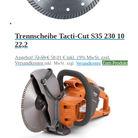
Trennscheibe Tacti-Cut S35 230 10
22,2
Ursprünglicher
Aktueller
Angebot!
72,59
€
58,01
€
inkl. 19% MwSt.
zzgl.
Preis
Preis
Versandkosten
Zum Produkt
inkl. MwSt.
zzgl.
Versandkosten
war:
ist:
72,59 €
58,01 €.