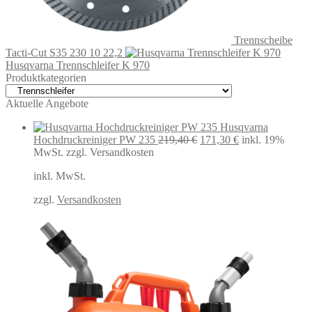
Trennscheibe
Tacti-Cut S35 230 10 22,2
Husqvarna Trennschleifer K 970
Produktkategorien
Aktuelle Angebote
Husqvarna
Ursprünglicher
Aktueller
Hochdruckreiniger PW 235
219,40
€
171,30
€
inkl. 19%
Preis
Preis
MwSt.
zzgl. Versandkosten
war:
ist:
inkl. MwSt.
219,40 €
171,30 €.
zzgl.
Versandkosten