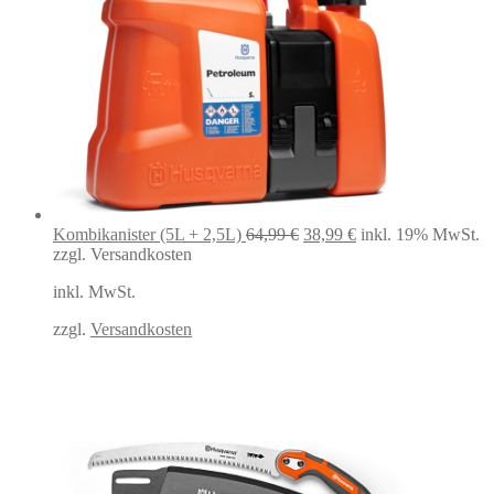
Ursprünglicher
Aktueller
Kombikanister (5L + 2,5L)
64,99
€
38,99
€
inkl. 19% MwSt.
Preis
Preis
zzgl. Versandkosten
war:
ist:
inkl. MwSt.
64,99 €
38,99 €.
zzgl.
Versandkosten