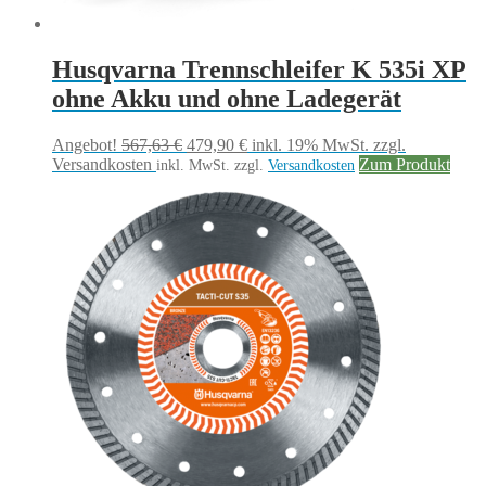
Husqvarna Trennschleifer K 535i XP
ohne Akku und ohne Ladegerät
Ursprünglicher
Aktueller
Angebot!
567,63
€
479,90
€
inkl. 19% MwSt.
zzgl.
Preis
Preis
Versandkosten
Zum Produkt
inkl. MwSt.
zzgl.
Versandkosten
war:
ist:
567,63 €
479,90 €.