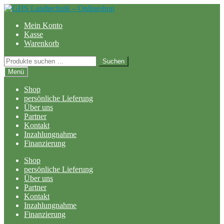
Zur
Zum
Navigation
Inhalt
Mein Konto
springen
springen
Kasse
Warenkorb
Suchen
Suchen
nach:
Menü
Shop
persönliche Lieferung
Über uns
Partner
Kontakt
Inzahlungnahme
Finanzierung
Shop
persönliche Lieferung
Über uns
Partner
Kontakt
Inzahlungnahme
Finanzierung