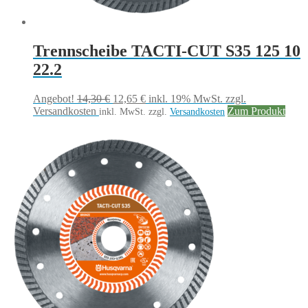
Trennscheibe TACTI-CUT S35 125 10
22.2
Ursprünglicher
Aktueller
Angebot!
14,30
€
12,65
€
inkl. 19% MwSt.
zzgl.
Preis
Preis
Versandkosten
Zum Produkt
inkl. MwSt.
zzgl.
Versandkosten
war:
ist:
14,30 €
12,65 €.