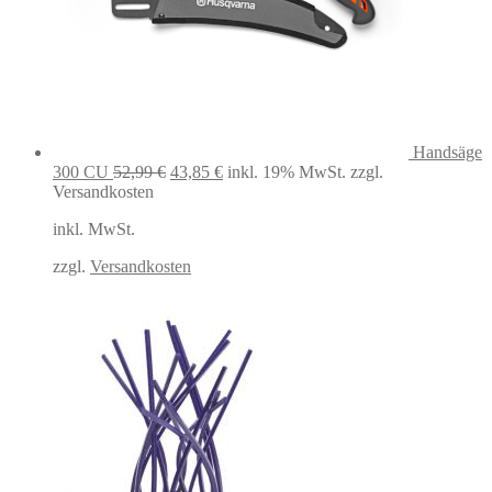
Handsäge
Ursprünglicher
Aktueller
300 CU
52,99
€
43,85
€
inkl. 19% MwSt.
zzgl.
Preis
Preis
Versandkosten
war:
ist:
inkl. MwSt.
52,99 €
43,85 €.
zzgl.
Versandkosten