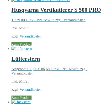
Husqvarna Vertikutierer S 500 PRO
1.329,00
€
inkl. 19% MwSt.
zzgl. Versandkosten
inkl. MwSt.
zzgl.
Versandkosten
Zum Produkt
Lüfterstern
Ursprünglicher
Aktueller
Angebot!
189,00
€
86,68
€
inkl. 19% MwSt.
zzgl.
Preis
Preis
Versandkosten
war:
ist:
inkl. MwSt.
189,00 €
86,68 €.
zzgl.
Versandkosten
Zum Produkt