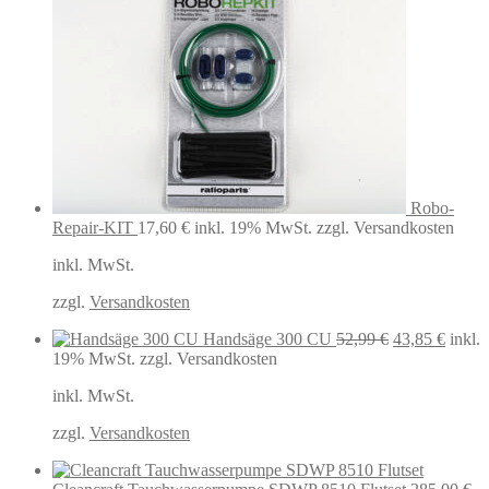
Robo-
Repair-KIT
17,60
€
inkl. 19% MwSt.
zzgl. Versandkosten
inkl. MwSt.
zzgl.
Versandkosten
Ursprüngliche
Aktuel
Handsäge 300 CU
52,99
€
43,85
€
inkl.
Preis
Preis
19% MwSt.
zzgl. Versandkosten
war:
ist:
inkl. MwSt.
52,99 €
43,85 
zzgl.
Versandkosten