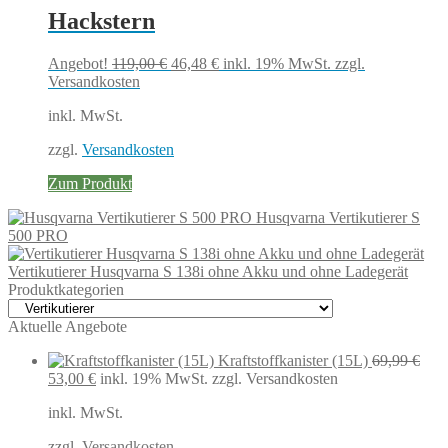
Hackstern
Ursprünglicher
Aktueller
Angebot!
119,00
€
46,48
€
inkl. 19% MwSt.
zzgl.
Preis
Preis
Versandkosten
war:
ist:
inkl. MwSt.
119,00 €
46,48 €.
zzgl.
Versandkosten
Zum Produkt
Husqvarna Vertikutierer S
500 PRO
Vertikutierer Husqvarna S 138i ohne Akku und ohne Ladegerät
Produktkategorien
Aktuelle Angebote
Kraftstoffkanister (15L)
69,99
€
Ursprünglicher
Aktueller
53,00
€
inkl. 19% MwSt.
zzgl. Versandkosten
Preis
Preis
inkl. MwSt.
war:
ist:
69,99 €
53,00 €.
zzgl.
Versandkosten