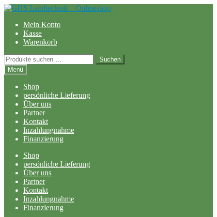
Zur
Zum
Navigation
Inhalt
Mein Konto
springen
springen
Kasse
Warenkorb
Suchen
Suchen
nach:
Menü
Shop
persönliche Lieferung
Über uns
Partner
Kontakt
Inzahlungnahme
Finanzierung
Shop
persönliche Lieferung
Über uns
Partner
Kontakt
Inzahlungnahme
Finanzierung