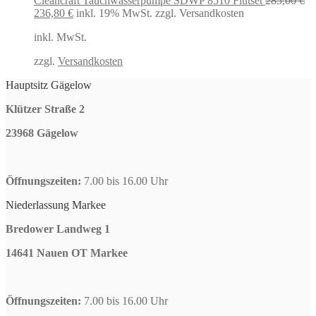
Cleancraft Tauchwasserpumpe SDWP 8510 Flutset
285,00
€
Ursprünglicher
Aktueller
236,80
€
inkl. 19% MwSt.
zzgl. Versandkosten
Preis
Preis
inkl. MwSt.
war:
ist:
285,00 €
236,80 €.
zzgl.
Versandkosten
Hauptsitz Gägelow
Klützer Straße 2
23968 Gägelow
Öffnungszeiten:
7.00 bis 16.00 Uhr
Niederlassung Markee
Bredower Landweg 1
14641 Nauen OT Markee
Öffnungszeiten:
7.00 bis 16.00 Uhr