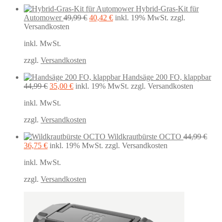
Hybrid-Gras-Kit für
Ursprünglicher
Aktueller
Automower
49,99
€
40,42
€
inkl. 19% MwSt.
zzgl.
Preis
Preis
Versandkosten
war:
ist:
inkl. MwSt.
49,99 €
40,42 €.
zzgl.
Versandkosten
Handsäge 200 FO, klappbar
Ursprünglicher
Aktueller
44,99
€
35,00
€
inkl. 19% MwSt.
zzgl. Versandkosten
Preis
Preis
inkl. MwSt.
war:
ist:
44,99 €
35,00 €.
zzgl.
Versandkosten
Wildkrautbürste OCTO
44,99
€
Ursprünglicher
Aktueller
36,75
€
inkl. 19% MwSt.
zzgl. Versandkosten
Preis
Preis
inkl. MwSt.
war:
ist:
44,99 €
36,75 €.
zzgl.
Versandkosten