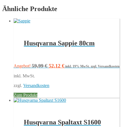
Ähnliche Produkte
Husqvarna Sappie 80cm
Ursprünglicher
Aktueller
59,99
€
52,12
€
Angebot!
inkl. 19% MwSt.
zzgl. Versandkosten
Preis
Preis
inkl. MwSt.
war:
ist:
59,99 €
52,12 €.
zzgl.
Versandkosten
Zum Produkt
Husqvarna Spaltaxt S1600