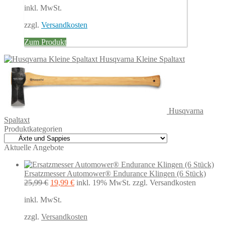
inkl. MwSt.
zzgl.
Versandkosten
Zum Produkt
Husqvarna Kleine Spaltaxt
Husqvarna
Spaltaxt
Produktkategorien
Aktuelle Angebote
Ersatzmesser Automower® Endurance Klingen (6 Stück)
Ursprünglicher
Aktueller
25,99
€
19,99
€
inkl. 19% MwSt.
zzgl. Versandkosten
Preis
Preis
inkl. MwSt.
war:
ist:
25,99 €
19,99 €.
zzgl.
Versandkosten