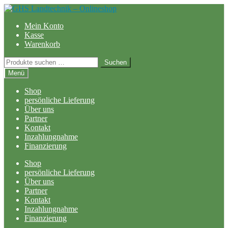
Zur
Zum
Navigation
Inhalt
Mein Konto
springen
springen
Kasse
Warenkorb
Suchen
Suchen
nach:
Menü
Shop
persönliche Lieferung
Über uns
Partner
Kontakt
Inzahlungnahme
Finanzierung
Shop
persönliche Lieferung
Über uns
Partner
Kontakt
Inzahlungnahme
Finanzierung