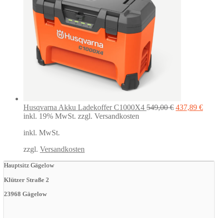
Ursprünglich
Aktu
Husqvarna Akku Ladekoffer C1000X4
549,00
€
437,89
€
Preis
Preis
inkl. 19% MwSt.
zzgl. Versandkosten
war:
ist:
inkl. MwSt.
549,00 €
437,
zzgl.
Versandkosten
Hauptsitz Gägelow
Klützer Straße 2
23968 Gägelow