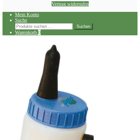
Vertrag widerrufen
Mein Konto
Suche
Suchen
Suchen
nach:
Warenkorb
0