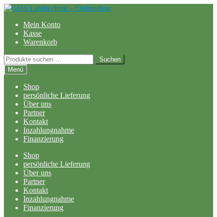
Zur
Zum
Navigation
Inhalt
Mein Konto
springen
springen
Kasse
Warenkorb
Suchen
Suchen
nach:
Menü
Shop
persönliche Lieferung
Über uns
Partner
Kontakt
Inzahlungnahme
Finanzierung
Shop
persönliche Lieferung
Über uns
Partner
Kontakt
Inzahlungnahme
Finanzierung