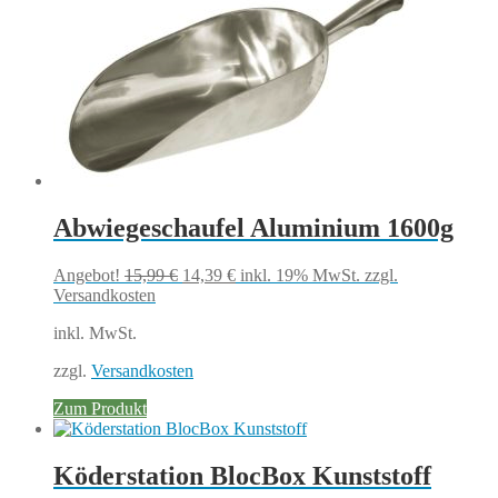
Abwiegeschaufel Aluminium 1600g
Ursprünglicher
Aktueller
Angebot!
15,99
€
14,39
€
inkl. 19% MwSt.
zzgl.
Preis
Preis
Versandkosten
war:
ist:
inkl. MwSt.
15,99 €
14,39 €.
zzgl.
Versandkosten
Zum Produkt
Köderstation BlocBox Kunststoff