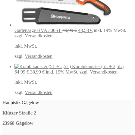
Ursprünglicher
Aktueller
Gartensäge HVA 300ST
49,99
€
48,58
€
inkl. 19% MwSt.
Preis
Preis
zzgl. Versandkosten
war:
ist:
inkl. MwSt.
49,99 €
48,58 €.
zzgl.
Versandkosten
Kombikanister (5L + 2,5L)
Ursprünglicher
Aktueller
64,99
€
38,99
€
inkl. 19% MwSt.
zzgl. Versandkosten
Preis
Preis
inkl. MwSt.
war:
ist:
64,99 €
38,99 €.
zzgl.
Versandkosten
Hauptsitz Gägelow
Klützer Straße 2
23968 Gägelow