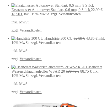
Ersatzmesser Automower Standart, 0,6 mm, 9 Stück
22,99
€
Ursprünglicher
Aktueller
18,50
€
inkl. 19% MwSt.
zzgl. Versandkosten
Preis
Preis
inkl. MwSt.
war:
ist:
22,99 €
18,50 €.
zzgl.
Versandkosten
Ursprüngliche
Aktuel
Handsäge 300 CU
52,99
€
43,85
€
inkl.
Preis
Preis
19% MwSt.
zzgl. Versandkosten
war:
ist:
inkl. MwSt.
52,99 €
43,85 
zzgl.
Versandkosten
Cleancraft
Ursprünglicher
Aktueller
Wasserschlauchaufroller WSAR 20
130,78
€
88,75
€
inkl.
Preis
Preis
19% MwSt.
zzgl. Versandkosten
war:
ist:
inkl. MwSt.
130,78 €
88,75 €.
zzgl.
Versandkosten