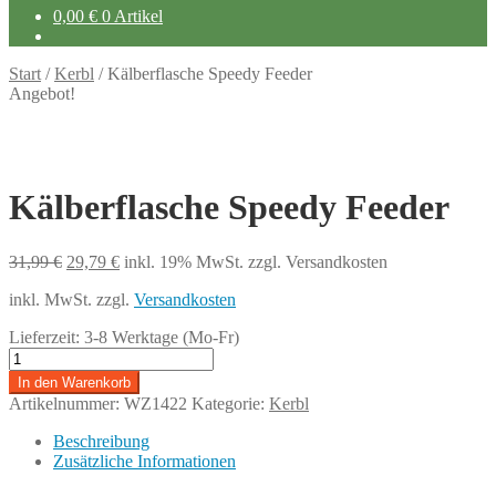
0,00
€
0 Artikel
Start
/
Kerbl
/
Kälberflasche Speedy Feeder
Angebot!
Kälberflasche Speedy Feeder
Ursprünglicher
Aktueller
31,99
€
29,79
€
inkl. 19% MwSt.
zzgl. Versandkosten
Preis
Preis
inkl. MwSt.
zzgl.
Versandkosten
war:
ist:
31,99 €
29,79 €.
Lieferzeit:
3-8 Werktage (Mo-Fr)
Kälberflasche
Speedy
In den Warenkorb
Feeder
Artikelnummer:
WZ1422
Kategorie:
Kerbl
Menge
Beschreibung
Zusätzliche Informationen