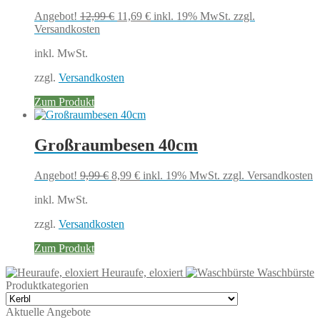
Ursprünglicher
Aktueller
Angebot!
12,99
€
11,69
€
inkl. 19% MwSt.
zzgl.
Preis
Preis
Versandkosten
war:
ist:
inkl. MwSt.
12,99 €
11,69 €.
zzgl.
Versandkosten
Zum Produkt
Großraumbesen 40cm
Ursprünglicher
Aktueller
Angebot!
9,99
€
8,99
€
inkl. 19% MwSt.
zzgl. Versandkosten
Preis
Preis
inkl. MwSt.
war:
ist:
9,99 €
8,99 €.
zzgl.
Versandkosten
Zum Produkt
Heuraufe, eloxiert
Waschbürste
Produktkategorien
Aktuelle Angebote