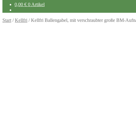
0,00
€
0 Artikel
Start
/
Kellfri
/
Kellfri Ballengabel, mit verschraubter große BM-Auf