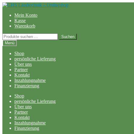
Zur
Zum
Navigation
Inhalt
Mein Konto
springen
springen
Kasse
Warenkorb
Suchen
Suchen
nach:
Menü
Shop
persönliche Lieferung
Über uns
Partner
Kontakt
Inzahlungnahme
Finanzierung
Shop
persönliche Lieferung
Über uns
Partner
Kontakt
Inzahlungnahme
Finanzierung