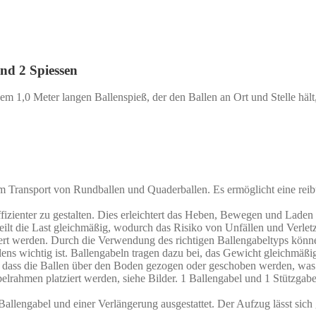
nd 2 Spiessen
em 1,0 Meter langen Ballenspieß, der den Ballen an Ort und Stelle hält,
eim Transport von Rundballen und Quaderballen. Es ermöglicht eine re
zienter zu gestalten. Dies erleichtert das Heben, Bewegen und Laden 
eilt die Last gleichmäßig, wodurch das Risiko von Unfällen und Verletz
iert werden. Durch die Verwendung des richtigen Ballengabeltyps könn
ens wichtig ist. Ballengabeln tragen dazu bei, das Gewicht gleichmäßig
 dass die Ballen über den Boden gezogen oder geschoben werden, was
elrahmen platziert werden, siehe Bilder. 1 Ballengabel und 1 Stützga
 Ballengabel und einer Verlängerung ausgestattet. Der Aufzug lässt sic