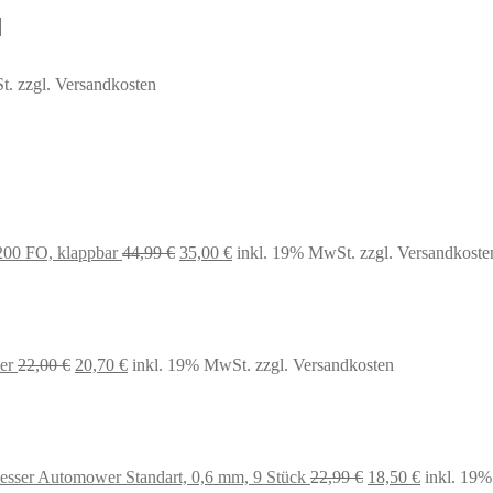
t.
zzgl. Versandkosten
Ursprünglicher
Aktueller
Preis
Preis
war:
ist:
00 FO, klappbar
44,99
€
35,00
€
inkl. 19% MwSt.
zzgl. Versandkoste
44,99 €
35,00 €.
Ursprünglicher
Aktueller
er
22,00
€
20,70
€
inkl. 19% MwSt.
zzgl. Versandkosten
Preis
Preis
war:
ist:
22,00 €
20,70 €.
Ursprünglicher
Aktueller
esser Automower Standart, 0,6 mm, 9 Stück
22,99
€
18,50
€
inkl. 19