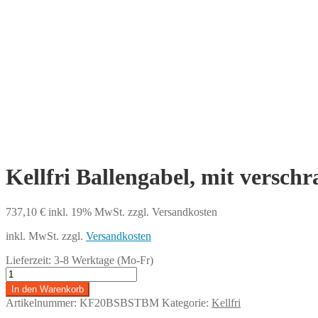
Kellfri Ballengabel, mit vers
737,10
€
inkl. 19% MwSt.
zzgl. Versandkosten
inkl. MwSt.
zzgl.
Versandkosten
Lieferzeit:
3-8 Werktage (Mo-Fr)
Kellfri
Ballengabel,
In den Warenkorb
mit
Artikelnummer:
KF20BSBSTBM
Kategorie:
Kellfri
verschraubter