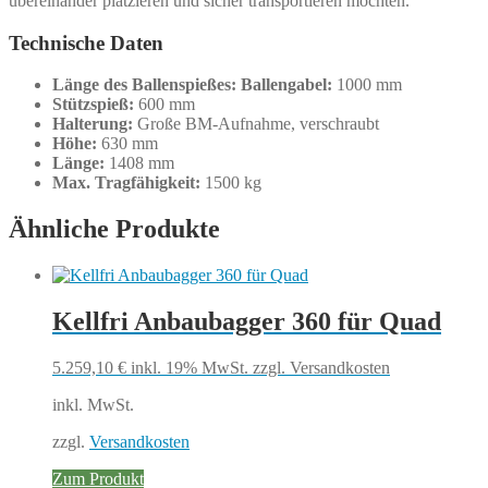
übereinander platzieren und sicher transportieren möchten.
Technische Daten
Länge des Ballenspießes:
Ballengabel:
1000 mm
Stützspieß:
600 mm
Halterung:
Große BM-Aufnahme, verschraubt
Höhe:
630 mm
Länge:
1408 mm
Max. Tragfähigkeit:
1500 kg
Ähnliche Produkte
Kellfri Anbaubagger 360 für Quad
5.259,10
€
inkl. 19% MwSt.
zzgl. Versandkosten
inkl. MwSt.
zzgl.
Versandkosten
Zum Produkt