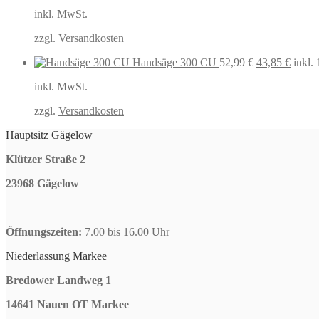
inkl. MwSt.
zzgl.
Versandkosten
Ursprüngliche
Aktuel
Handsäge 300 CU
52,99
€
43,85
€
inkl.
Preis
Preis
inkl. MwSt.
war:
ist:
52,99 €
43,85 
zzgl.
Versandkosten
Hauptsitz Gägelow
Klützer Straße 2
23968 Gägelow
Öffnungszeiten:
7.00 bis 16.00 Uhr
Niederlassung Markee
Bredower Landweg 1
14641 Nauen OT Markee