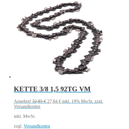
KETTE 3/8 1,5 92TG VM
Ursprünglicher
Aktueller
Angebot!
32,85
€
27,84
€
inkl. 19% MwSt.
zzgl.
Preis
Preis
Versandkosten
war:
ist:
inkl. MwSt.
32,85 €
27,84 €.
zzgl.
Versandkosten