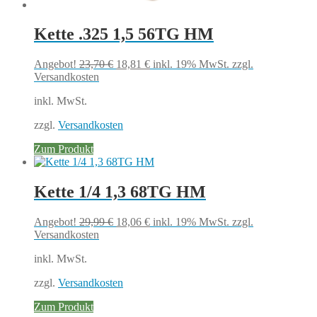
Kette .325 1,5 56TG HM
Ursprünglicher
Aktueller
Angebot!
23,70
€
18,81
€
inkl. 19% MwSt.
zzgl.
Preis
Preis
Versandkosten
war:
ist:
inkl. MwSt.
23,70 €
18,81 €.
zzgl.
Versandkosten
Zum Produkt
Kette 1/4 1,3 68TG HM
Ursprünglicher
Aktueller
Angebot!
29,99
€
18,06
€
inkl. 19% MwSt.
zzgl.
Preis
Preis
Versandkosten
war:
ist:
inkl. MwSt.
29,99 €
18,06 €.
zzgl.
Versandkosten
Zum Produkt