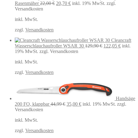
Ursprünglicher
Aktueller
Rasenmäher
22,00
€
20,70
€
inkl. 19% MwSt.
zzgl.
Preis
Preis
Versandkosten
war:
ist:
inkl. MwSt.
22,00 €
20,70 €.
zzgl.
Versandkosten
Cleancraft
Ursprünglicher
Aktuelle
Wasserschlauchaufroller WSAR 30
129,90
€
122,05
€
inkl.
Preis
Preis
19% MwSt.
zzgl. Versandkosten
war:
ist:
inkl. MwSt.
129,90 €
122,05 €
zzgl.
Versandkosten
Handsäge
Ursprünglicher
Aktueller
200 FO, klappbar
44,99
€
35,00
€
inkl. 19% MwSt.
zzgl.
Preis
Preis
Versandkosten
war:
ist:
inkl. MwSt.
44,99 €
35,00 €.
zzgl.
Versandkosten