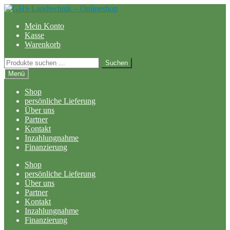
Zur
Zum
Navigation
Inhalt
Mein Konto
springen
springen
Kasse
Warenkorb
Suchen
Suchen
nach:
Menü
Shop
persönliche Lieferung
Über uns
Partner
Kontakt
Inzahlungnahme
Finanzierung
Shop
persönliche Lieferung
Über uns
Partner
Kontakt
Inzahlungnahme
Finanzierung