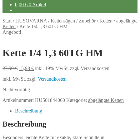
0,00
€
0 Artikel
Start
/
HUSQVARNA
/
Kettensägen
/
Zubehör
/
Ketten
/
abgelängte
Ketten
/
Kette 1/4 1,3 60TG HM
Angebot!
Kette 1/4 1,3 60TG HM
Ursprünglicher
Aktueller
27,99
€
15,98
€
inkl. 19% MwSt.
zzgl. Versandkosten
Preis
Preis
inkl. MwSt.
zzgl.
Versandkosten
war:
ist:
27,99 €
15,98 €.
Nicht vorrätig
Artikelnummer:
HU501844060
Kategorie:
abgelängte Ketten
Beschreibung
Beschreibung
Besonders leichte Kette für exakte, klare Schnitte in