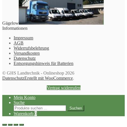
Gägelow
Informationen
Impressum
AGB
Widerrufsbelehrung
Versandkosten
Datenschutz
Entsorgungshinweis für Batterien
© GHS Landtechnik - Onlineshop 2026
Datenschutz
Erstellt mit WooCommerce
.
Vertrag widerrufen
Mein Konto
Suche
Suchen
Suchen
nach:
Warenkorb
0