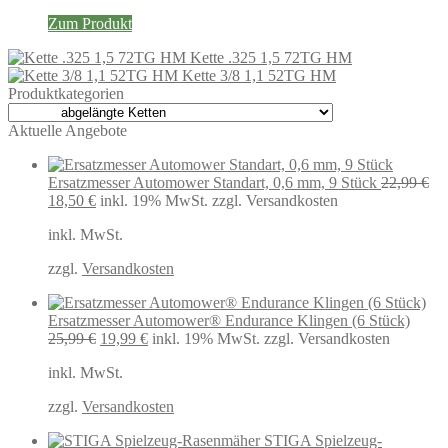
Zum Produkt
Kette .325 1,5 72TG HM
Kette 3/8 1,1 52TG HM
Produktkategorien
Aktuelle Angebote
Ersatzmesser Automower Standart, 0,6 mm, 9 Stück
22,99
€
Ursprünglicher
Aktueller
18,50
€
inkl. 19% MwSt.
zzgl. Versandkosten
Preis
Preis
inkl. MwSt.
war:
ist:
22,99 €
18,50 €.
zzgl.
Versandkosten
Ersatzmesser Automower® Endurance Klingen (6 Stück)
Ursprünglicher
Aktueller
25,99
€
19,99
€
inkl. 19% MwSt.
zzgl. Versandkosten
Preis
Preis
inkl. MwSt.
war:
ist:
25,99 €
19,99 €.
zzgl.
Versandkosten
STIGA Spielzeug-