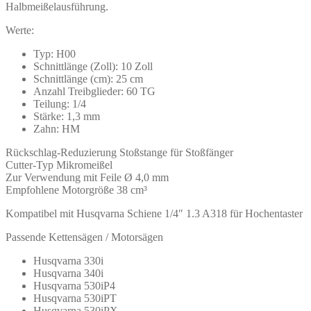
Halbmeißelausführung.
Werte:
Typ: H00
Schnittlänge (Zoll): 10 Zoll
Schnittlänge (cm): 25 cm
Anzahl Treibglieder: 60 TG
Teilung: 1/4
Stärke: 1,3 mm
Zahn: HM
Rückschlag-Reduzierung Stoßstange für Stoßfänger
Cutter-Typ Mikromeißel
Zur Verwendung mit Feile Ø 4,0 mm
Empfohlene Motorgröße 38 cm³
Kompatibel mit Husqvarna Schiene 1/4″ 1.3 A318 für Hochentaster
Passende Kettensägen / Motorsägen
Husqvarna 330i
Husqvarna 340i
Husqvarna 530iP4
Husqvarna 530iPT
Husqvarna 530iPX