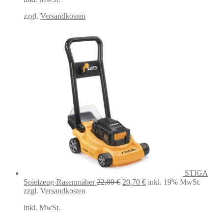
zzgl.
Versandkosten
STIGA
Ursprünglicher
Aktueller
Spielzeug-Rasenmäher
22,00
€
20,70
€
inkl. 19% MwSt.
Preis
Preis
zzgl. Versandkosten
war:
ist:
inkl. MwSt.
22,00 €
20,70 €.