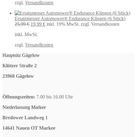
zzgl.
Versandkosten
Ersatzmesser Automower® Endurance Klingen (6 Stück)
Ursprünglicher
Aktueller
25,99
€
19,99
€
inkl. 19% MwSt.
zzgl. Versandkosten
Preis
Preis
inkl. MwSt.
war:
ist:
25,99 €
19,99 €.
zzgl.
Versandkosten
Hauptsitz Gägelow
Klützer Straße 2
23968 Gägelow
Öffnungszeiten:
7.00 bis 16.00 Uhr
Niederlassung Markee
Bredower Landweg 1
14641 Nauen OT Markee