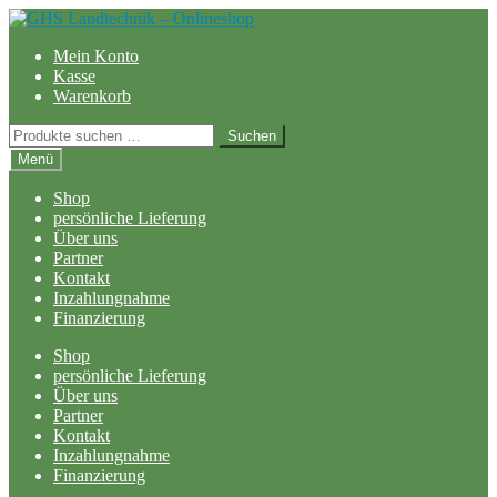
Zur
Zum
Navigation
Inhalt
Mein Konto
springen
springen
Kasse
Warenkorb
Suchen
Suchen
nach:
Menü
Shop
persönliche Lieferung
Über uns
Partner
Kontakt
Inzahlungnahme
Finanzierung
Shop
persönliche Lieferung
Über uns
Partner
Kontakt
Inzahlungnahme
Finanzierung