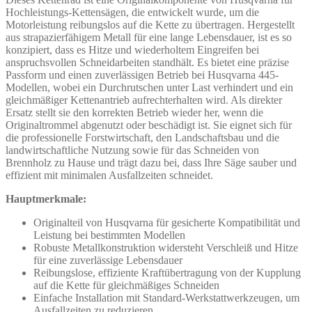
Hochleistungs-Kettensägen, die entwickelt wurde, um die
Motorleistung reibungslos auf die Kette zu übertragen. Hergestellt
aus strapazierfähigem Metall für eine lange Lebensdauer, ist es so
konzipiert, dass es Hitze und wiederholtem Eingreifen bei
anspruchsvollen Schneidarbeiten standhält. Es bietet eine präzise
Passform und einen zuverlässigen Betrieb bei Husqvarna 445-
Modellen, wobei ein Durchrutschen unter Last verhindert und ein
gleichmäßiger Kettenantrieb aufrechterhalten wird. Als direkter
Ersatz stellt sie den korrekten Betrieb wieder her, wenn die
Originaltrommel abgenutzt oder beschädigt ist. Sie eignet sich für
die professionelle Forstwirtschaft, den Landschaftsbau und die
landwirtschaftliche Nutzung sowie für das Schneiden von
Brennholz zu Hause und trägt dazu bei, dass Ihre Säge sauber und
effizient mit minimalen Ausfallzeiten schneidet.
Hauptmerkmale:
Originalteil von Husqvarna für gesicherte Kompatibilität und
Leistung bei bestimmten Modellen
Robuste Metallkonstruktion widersteht Verschleiß und Hitze
für eine zuverlässige Lebensdauer
Reibungslose, effiziente Kraftübertragung von der Kupplung
auf die Kette für gleichmäßiges Schneiden
Einfache Installation mit Standard-Werkstattwerkzeugen, um
Ausfallzeiten zu reduzieren