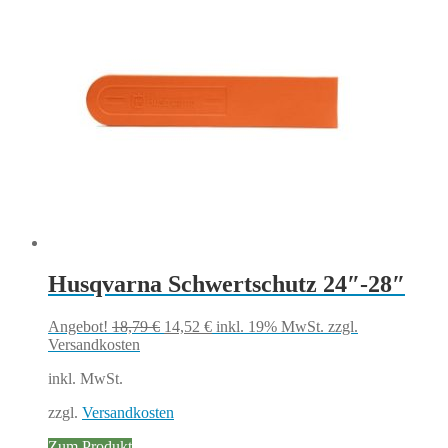
Husqvarna Schwertschutz 24″-28″
Ursprünglicher
Aktueller
Angebot!
18,79
€
14,52
€
inkl. 19% MwSt.
zzgl.
Preis
Preis
Versandkosten
war:
ist:
inkl. MwSt.
18,79 €
14,52 €.
zzgl.
Versandkosten
Zum Produkt