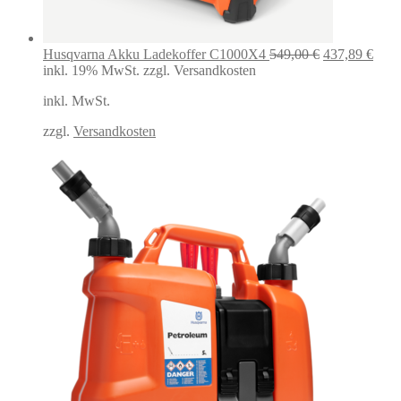
Ursprünglich
Aktu
Husqvarna Akku Ladekoffer C1000X4
549,00
€
437,89
€
Preis
Preis
inkl. 19% MwSt.
zzgl. Versandkosten
war:
ist:
inkl. MwSt.
549,00 €
437,
zzgl.
Versandkosten