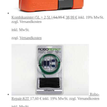
Ursprünglicher
Aktueller
Kombikanister (5L + 2,5L)
64,99
€
38,99
€
inkl. 19% MwSt.
Preis
Preis
zzgl. Versandkosten
war:
ist:
inkl. MwSt.
64,99 €
38,99 €.
zzgl.
Versandkosten
Robo-
Repair-KIT
17,60
€
inkl. 19% MwSt.
zzgl. Versandkosten
inkl. MwSt.