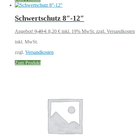
Schwertschutz 8″-12″
Ursprünglicher
Aktueller
Angebot!
9,49
€
8,20
€
inkl. 19% MwSt.
zzgl. Versandkosten
Preis
Preis
inkl. MwSt.
war:
ist:
9,49 €
8,20 €.
zzgl.
Versandkosten
Zum Produkt