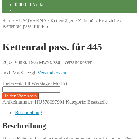
0,00
€
0 Artikel
Start
/
HUSQVARNA
/
Kettensägen
/
Zubehör
/
Ersatzteile
/
Kettenrad pass. für 445
Kettenrad pass. für 445
26,64
€
inkl. 19% MwSt.
zzgl. Versandkosten
inkl. MwSt.
zzgl.
Versandkosten
Lieferzeit:
3-8 Werktage (Mo-Fr)
Kettenrad
pass.
In den Warenkorb
für
Artikelnummer:
HU578097901
Kategorie:
Ersatzteile
445
Menge
Beschreibung
Beschreibung
Dieses Kettenrad ist eine Originalkomponente von Husqvarna für