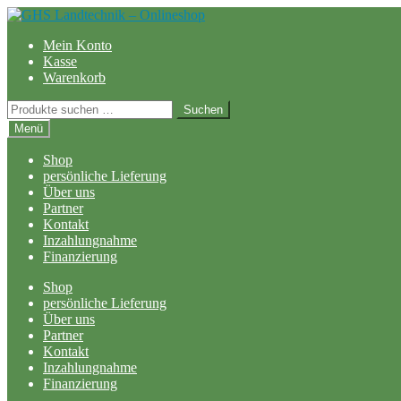
Zur
Zum
Navigation
Inhalt
Mein Konto
springen
springen
Kasse
Warenkorb
Suchen
Suchen
nach:
Menü
Shop
persönliche Lieferung
Über uns
Partner
Kontakt
Inzahlungnahme
Finanzierung
Shop
persönliche Lieferung
Über uns
Partner
Kontakt
Inzahlungnahme
Finanzierung