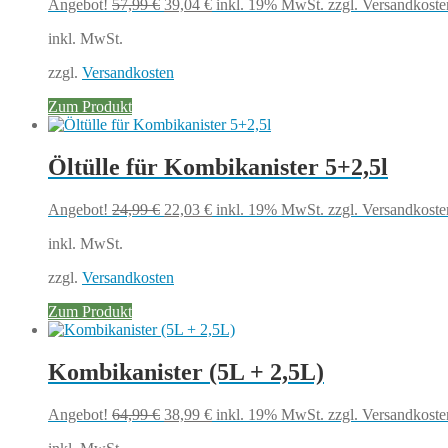
Ursprünglicher
Aktueller
Angebot!
57,99
€
39,04
€
inkl. 19% MwSt.
zzgl. Versandkoste
Preis
Preis
inkl. MwSt.
war:
ist:
57,99 €
39,04 €.
zzgl.
Versandkosten
Zum Produkt
Öltülle für Kombikanister 5+2,5l
Ursprünglicher
Aktueller
Angebot!
24,99
€
22,03
€
inkl. 19% MwSt.
zzgl. Versandkoste
Preis
Preis
inkl. MwSt.
war:
ist:
24,99 €
22,03 €.
zzgl.
Versandkosten
Zum Produkt
Kombikanister (5L + 2,5L)
Ursprünglicher
Aktueller
Angebot!
64,99
€
38,99
€
inkl. 19% MwSt.
zzgl. Versandkoste
Preis
Preis