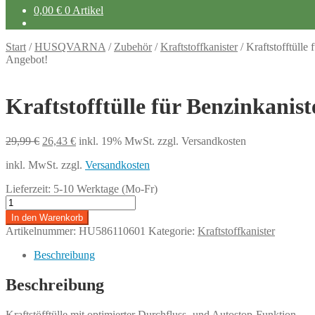
0,00
€
0 Artikel
Start
/
HUSQVARNA
/
Zubehör
/
Kraftstoffkanister
/
Kraftstofftülle
Angebot!
Kraftstofftülle für Benzinkanist
Ursprünglicher
Aktueller
29,99
€
26,43
€
inkl. 19% MwSt.
zzgl. Versandkosten
Preis
Preis
inkl. MwSt.
zzgl.
Versandkosten
war:
ist:
29,99 €
26,43 €.
Lieferzeit:
5-10 Werktage (Mo-Fr)
Kraftstofftülle
für
In den Warenkorb
Benzinkanister
Artikelnummer:
HU586110601
Kategorie:
Kraftstoffkanister
15
L
Beschreibung
Menge
Beschreibung
Kraftstöfftülle mit optimierter Durchfluss- und Autostop-Funktion.