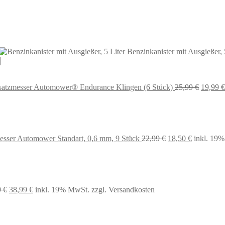
Benzinkanister mit Ausgießer, 
Ursprün
satzmesser Automower® Endurance Klingen (6 Stück)
25,99
€
19,99
€
Preis
war:
25,99 €
Ursprünglicher
Aktueller
esser Automower Standart, 0,6 mm, 9 Stück
22,99
€
18,50
€
inkl. 19
Preis
Preis
war:
ist:
22,99 €
18,50 €.
Ursprünglicher
Aktueller
9
€
38,99
€
inkl. 19% MwSt.
zzgl. Versandkosten
Preis
Preis
war:
ist:
64,99 €
38,99 €.