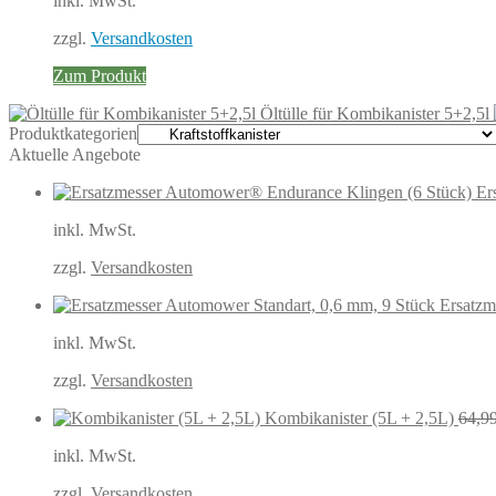
inkl. MwSt.
war:
ist:
64,99 €
38,99 €.
zzgl.
Versandkosten
Zum Produkt
Öltülle für Kombikanister 5+2,5l
Produktkategorien
Aktuelle Angebote
Er
inkl. MwSt.
zzgl.
Versandkosten
Ersatzm
inkl. MwSt.
zzgl.
Versandkosten
Kombikanister (5L + 2,5L)
64,9
inkl. MwSt.
zzgl.
Versandkosten