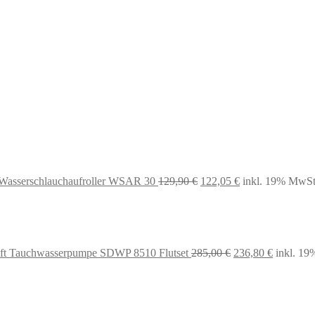
Ursprünglicher
Aktueller
Preis
Preis
war:
ist:
129,90 €
122,05 €.
 Wasserschlauchaufroller WSAR 30
129,90
€
122,05
€
inkl. 19% MwSt
Ursprünglicher
Aktueller
aft Tauchwasserpumpe SDWP 8510 Flutset
285,00
€
236,80
€
inkl. 1
Preis
Preis
war:
ist:
285,00 €
236,80 €.