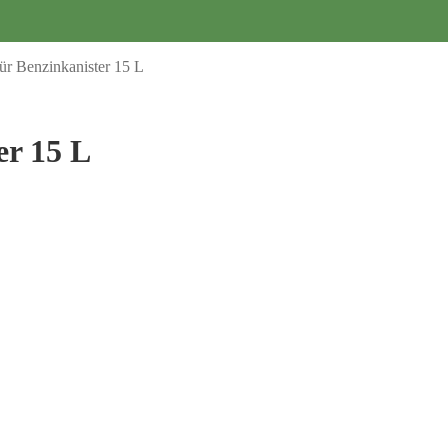
 für Benzinkanister 15 L
er 15 L