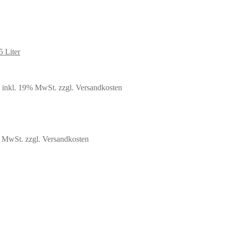
5 Liter
glicher
Aktueller
inkl. 19% MwSt.
zzgl. Versandkosten
Preis
ist:
19,99 €.
% MwSt.
zzgl. Versandkosten