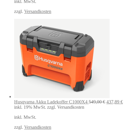
inkl. MwSt.
war:
ist:
44,99 €
35,00 €.
zzgl.
Versandkosten
Ursprünglich
Aktu
Husqvarna Akku Ladekoffer C1000X4
549,00
€
437,89
€
Preis
Preis
inkl. 19% MwSt.
zzgl. Versandkosten
war:
ist:
inkl. MwSt.
549,00 €
437,
zzgl.
Versandkosten