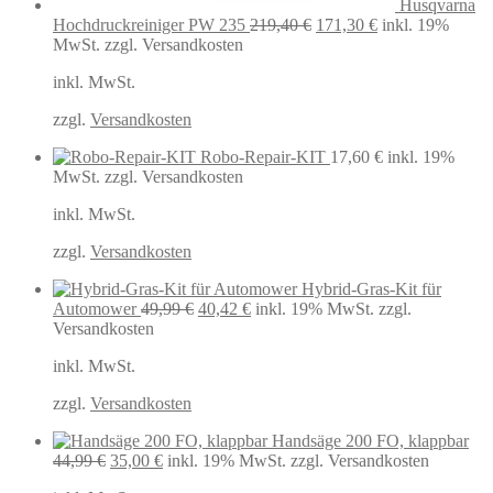
Husqvarna
Ursprünglicher
Aktueller
Hochdruckreiniger PW 235
219,40
€
171,30
€
inkl. 19%
Preis
Preis
MwSt.
zzgl. Versandkosten
war:
ist:
inkl. MwSt.
219,40 €
171,30 €.
zzgl.
Versandkosten
Robo-Repair-KIT
17,60
€
inkl. 19%
MwSt.
zzgl. Versandkosten
inkl. MwSt.
zzgl.
Versandkosten
Hybrid-Gras-Kit für
Ursprünglicher
Aktueller
Automower
49,99
€
40,42
€
inkl. 19% MwSt.
zzgl.
Preis
Preis
Versandkosten
war:
ist:
inkl. MwSt.
49,99 €
40,42 €.
zzgl.
Versandkosten
Handsäge 200 FO, klappbar
Ursprünglicher
Aktueller
44,99
€
35,00
€
inkl. 19% MwSt.
zzgl. Versandkosten
Preis
Preis