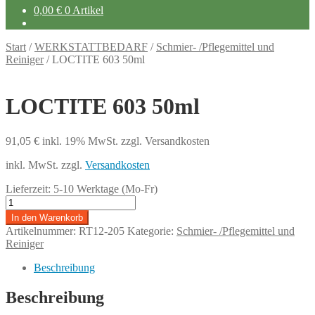
0,00
€
0 Artikel
Start
/
WERKSTATTBEDARF
/
Schmier- /Pflegemittel und
Reiniger
/
LOCTITE 603 50ml
LOCTITE 603 50ml
91,05
€
inkl. 19% MwSt.
zzgl. Versandkosten
inkl. MwSt.
zzgl.
Versandkosten
Lieferzeit:
5-10 Werktage (Mo-Fr)
LOCTITE
603
In den Warenkorb
50ml
Artikelnummer:
RT12-205
Kategorie:
Schmier- /Pflegemittel und
Menge
Reiniger
Beschreibung
Beschreibung