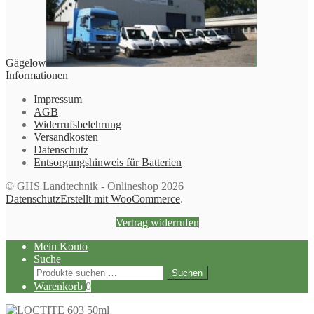
Gägelow
Informationen
Impressum
AGB
Widerrufsbelehrung
Versandkosten
Datenschutz
Entsorgungshinweis für Batterien
© GHS Landtechnik - Onlineshop 2026
Datenschutz
Erstellt mit WooCommerce
.
Vertrag widerrufen
Mein Konto
Suche
Suchen
Suchen
nach:
Warenkorb
0