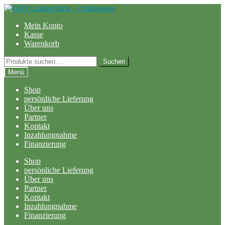
Zur
Zum
Navigation
Inhalt
Mein Konto
springen
springen
Kasse
Warenkorb
Suchen
Suchen
nach:
Menü
Shop
persönliche Lieferung
Über uns
Partner
Kontakt
Inzahlungnahme
Finanzierung
Shop
persönliche Lieferung
Über uns
Partner
Kontakt
Inzahlungnahme
Finanzierung