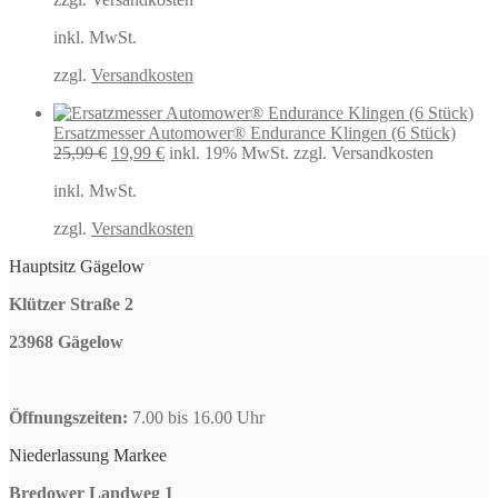
war:
ist:
inkl. MwSt.
549,00 €
437,89 €.
zzgl.
Versandkosten
Ersatzmesser Automower® Endurance Klingen (6 Stück)
Ursprünglicher
Aktueller
25,99
€
19,99
€
inkl. 19% MwSt.
zzgl. Versandkosten
Preis
Preis
inkl. MwSt.
war:
ist:
25,99 €
19,99 €.
zzgl.
Versandkosten
Hauptsitz Gägelow
Klützer Straße 2
23968 Gägelow
Öffnungszeiten:
7.00 bis 16.00 Uhr
Niederlassung Markee
Bredower Landweg 1