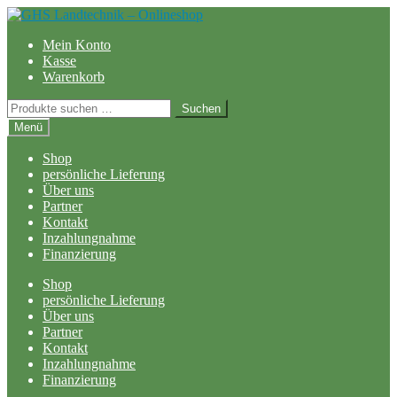
Zur
Zum
Navigation
Inhalt
Mein Konto
springen
springen
Kasse
Warenkorb
Suchen
Suchen
nach:
Menü
Shop
persönliche Lieferung
Über uns
Partner
Kontakt
Inzahlungnahme
Finanzierung
Shop
persönliche Lieferung
Über uns
Partner
Kontakt
Inzahlungnahme
Finanzierung