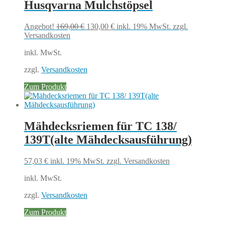
Husqvarna Mulchstöpsel
Ursprünglicher
Aktueller
Angebot!
169,00
€
130,00
€
inkl. 19% MwSt.
zzgl.
Preis
Preis
Versandkosten
war:
ist:
inkl. MwSt.
169,00 €
130,00 €.
zzgl.
Versandkosten
Zum Produkt
Mähdecksriemen für TC 138/
139T(alte Mähdecksausführung)
57,03
€
inkl. 19% MwSt.
zzgl. Versandkosten
inkl. MwSt.
zzgl.
Versandkosten
Zum Produkt