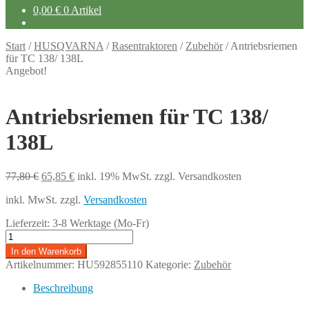
0,00
€
0 Artikel
Start
/
HUSQVARNA
/
Rasentraktoren
/
Zubehör
/
Antriebsriemen
für TC 138/ 138L
Angebot!
Antriebsriemen für TC 138/
138L
Ursprünglicher
Aktueller
77,80
€
65,85
€
inkl. 19% MwSt.
zzgl. Versandkosten
Preis
Preis
inkl. MwSt.
zzgl.
Versandkosten
war:
ist:
77,80 €
65,85 €.
Lieferzeit:
3-8 Werktage (Mo-Fr)
Antriebsriemen
für
In den Warenkorb
TC
Artikelnummer:
HU592855110
Kategorie:
Zubehör
138/
138L
Beschreibung
Menge