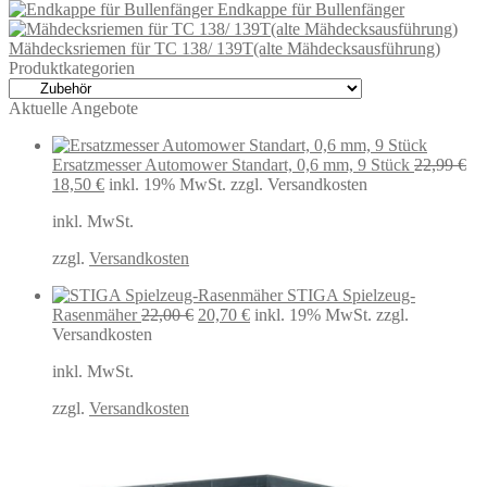
Endkappe für Bullenfänger
Mähdecksriemen für TC 138/ 139T(alte Mähdecksausführung)
Produktkategorien
Aktuelle Angebote
Ersatzmesser Automower Standart, 0,6 mm, 9 Stück
22,99
€
Ursprünglicher
Aktueller
18,50
€
inkl. 19% MwSt.
zzgl. Versandkosten
Preis
Preis
inkl. MwSt.
war:
ist:
22,99 €
18,50 €.
zzgl.
Versandkosten
STIGA Spielzeug-
Ursprünglicher
Aktueller
Rasenmäher
22,00
€
20,70
€
inkl. 19% MwSt.
zzgl.
Preis
Preis
Versandkosten
war:
ist:
inkl. MwSt.
22,00 €
20,70 €.
zzgl.
Versandkosten