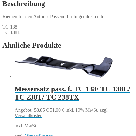
Beschreibung
Riemen für den Antrieb. Passend für folgende Geräte:
TC 138
TC 138L
Ähnliche Produkte
Messersatz pass. f. TC 138/ TC 138L/
TC 238T/ TC 238TX
Ursprünglicher
Aktueller
Angebot!
58,85
€
51,00
€
inkl. 19% MwSt.
zzgl.
Preis
Preis
Versandkosten
war:
ist:
inkl. MwSt.
58,85 €
51,00 €.