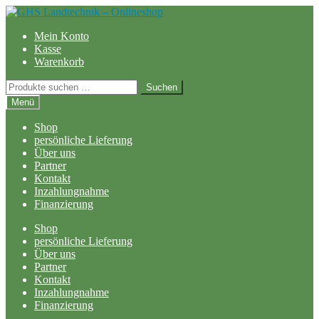
Zur
Zum
Navigation
Inhalt
Mein Konto
springen
springen
Kasse
Warenkorb
Suchen
Suchen
nach:
Menü
Shop
persönliche Lieferung
Über uns
Partner
Kontakt
Inzahlungnahme
Finanzierung
Shop
persönliche Lieferung
Über uns
Partner
Kontakt
Inzahlungnahme
Finanzierung