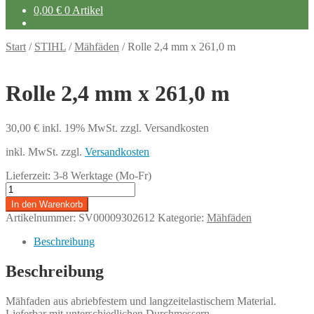
0,00
€
0 Artikel
Start
/
STIHL
/
Mähfäden
/
Rolle 2,4 mm x 261,0 m
Rolle 2,4 mm x 261,0 m
30,00
€
inkl. 19% MwSt.
zzgl. Versandkosten
inkl. MwSt.
zzgl.
Versandkosten
Lieferzeit:
3-8 Werktage (Mo-Fr)
Rolle
2,4
In den Warenkorb
mm
Artikelnummer:
SV00009302612
Kategorie:
Mähfäden
x
261,0
Beschreibung
m
Menge
Beschreibung
Mähfaden aus abriebfestem und langzeitelastischem Material.
Lieferbar mit unterschiedlichen Durchmessern.