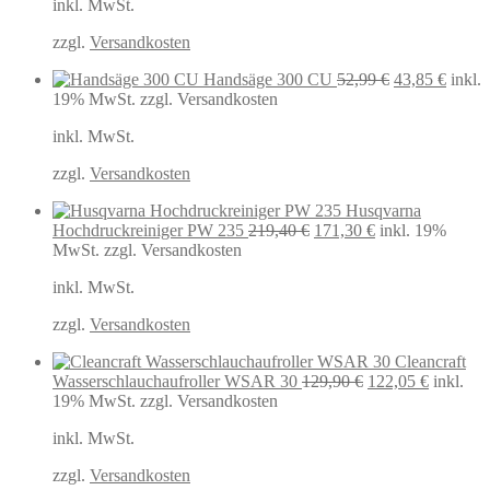
inkl. MwSt.
war:
ist:
25,99 €
19,99 €.
zzgl.
Versandkosten
Ursprüngliche
Aktuel
Handsäge 300 CU
52,99
€
43,85
€
inkl.
Preis
Preis
19% MwSt.
zzgl. Versandkosten
war:
ist:
inkl. MwSt.
52,99 €
43,85 
zzgl.
Versandkosten
Husqvarna
Ursprünglicher
Aktueller
Hochdruckreiniger PW 235
219,40
€
171,30
€
inkl. 19%
Preis
Preis
MwSt.
zzgl. Versandkosten
war:
ist:
inkl. MwSt.
219,40 €
171,30 €.
zzgl.
Versandkosten
Cleancraft
Ursprünglicher
Aktuelle
Wasserschlauchaufroller WSAR 30
129,90
€
122,05
€
inkl.
Preis
Preis
19% MwSt.
zzgl. Versandkosten
war:
ist:
inkl. MwSt.
129,90 €
122,05 €
zzgl.
Versandkosten