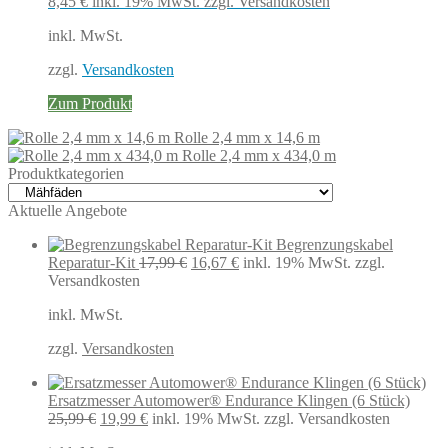
8,45
€
inkl. 19% MwSt.
zzgl. Versandkosten
inkl. MwSt.
zzgl.
Versandkosten
Zum Produkt
Rolle 2,4 mm x 14,6 m
Rolle 2,4 mm x 434,0 m
Produktkategorien
Aktuelle Angebote
Begrenzungskabel
Ursprünglicher
Aktueller
Reparatur-Kit
17,99
€
16,67
€
inkl. 19% MwSt.
zzgl.
Preis
Preis
Versandkosten
war:
ist:
inkl. MwSt.
17,99 €
16,67 €.
zzgl.
Versandkosten
Ersatzmesser Automower® Endurance Klingen (6 Stück)
Ursprünglicher
Aktueller
25,99
€
19,99
€
inkl. 19% MwSt.
zzgl. Versandkosten
Preis
Preis