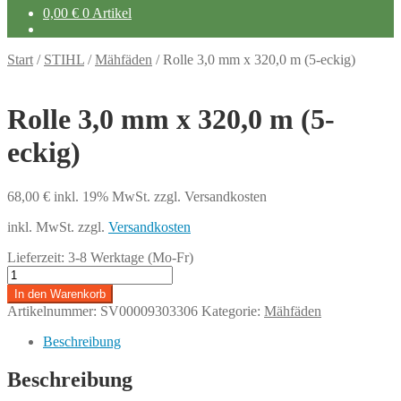
0,00
€
0 Artikel
Start
/
STIHL
/
Mähfäden
/
Rolle 3,0 mm x 320,0 m (5-eckig)
Rolle 3,0 mm x 320,0 m (5-
eckig)
68,00
€
inkl. 19% MwSt.
zzgl. Versandkosten
inkl. MwSt.
zzgl.
Versandkosten
Lieferzeit:
3-8 Werktage (Mo-Fr)
Rolle
3,0
In den Warenkorb
mm
Artikelnummer:
SV00009303306
Kategorie:
Mähfäden
x
320,0
Beschreibung
m
(5-
Beschreibung
eckig)