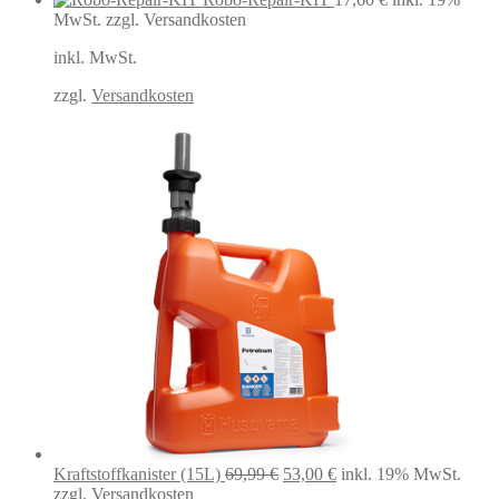
MwSt.
zzgl. Versandkosten
inkl. MwSt.
zzgl.
Versandkosten
Ursprünglicher
Aktueller
Kraftstoffkanister (15L)
69,99
€
53,00
€
inkl. 19% MwSt.
Preis
Preis
zzgl. Versandkosten