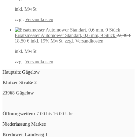
war:
ist:
inkl. MwSt.
69,99 €
53,00 €.
zzgl.
Versandkosten
Ersatzmesser Automower Standart, 0,6 mm, 9 Stück
22,99
€
Ursprünglicher
Aktueller
18,50
€
inkl. 19% MwSt.
zzgl. Versandkosten
Preis
Preis
inkl. MwSt.
war:
ist:
22,99 €
18,50 €.
zzgl.
Versandkosten
Hauptsitz Gägelow
Klützer Straße 2
23968 Gägelow
Öffnungszeiten:
7.00 bis 16.00 Uhr
Niederlassung Markee
Bredower Landweg 1