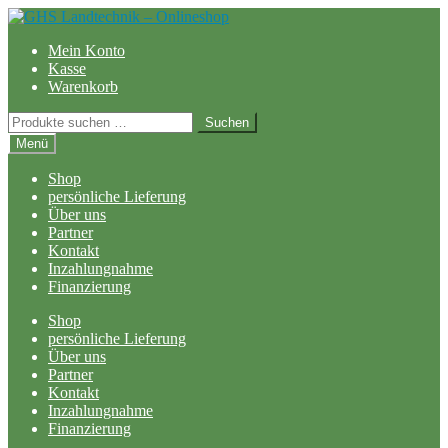
Zur
Zum
Navigation
Inhalt
Mein Konto
springen
springen
Kasse
Warenkorb
Suchen
Suchen
nach:
Menü
Shop
persönliche Lieferung
Über uns
Partner
Kontakt
Inzahlungnahme
Finanzierung
Shop
persönliche Lieferung
Über uns
Partner
Kontakt
Inzahlungnahme
Finanzierung