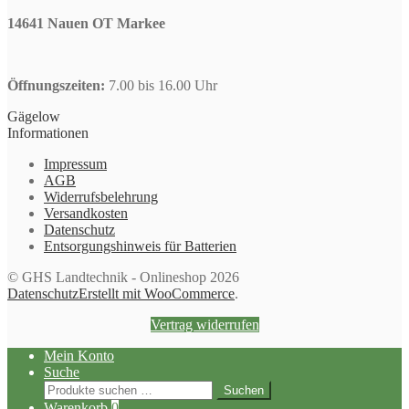
14641 Nauen OT Markee
Öffnungszeiten:
7.00 bis 16.00 Uhr
Gägelow
Informationen
Impressum
AGB
Widerrufsbelehrung
Versandkosten
Datenschutz
Entsorgungshinweis für Batterien
© GHS Landtechnik - Onlineshop 2026
Datenschutz
Erstellt mit WooCommerce
.
Vertrag widerrufen
Mein Konto
Suche
Suchen
Suchen
nach:
Warenkorb
0