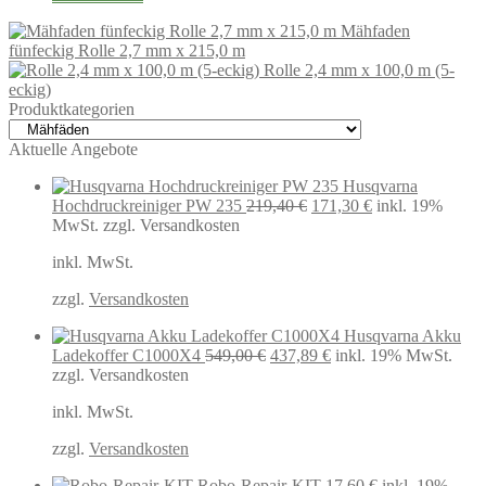
Mähfaden
fünfeckig Rolle 2,7 mm x 215,0 m
Rolle 2,4 mm x 100,0 m (5-
eckig)
Produktkategorien
Aktuelle Angebote
Husqvarna
Ursprünglicher
Aktueller
Hochdruckreiniger PW 235
219,40
€
171,30
€
inkl. 19%
Preis
Preis
MwSt.
zzgl. Versandkosten
war:
ist:
inkl. MwSt.
219,40 €
171,30 €.
zzgl.
Versandkosten
Husqvarna Akku
Ursprünglicher
Aktueller
Ladekoffer C1000X4
549,00
€
437,89
€
inkl. 19% MwSt.
Preis
Preis
zzgl. Versandkosten
war:
ist:
inkl. MwSt.
549,00 €
437,89 €.
zzgl.
Versandkosten
Robo-Repair-KIT
17,60
€
inkl. 19%