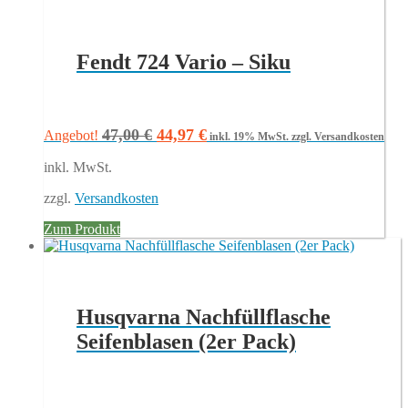
Fendt 724 Vario – Siku
Ursprünglicher
Aktueller
47,00
€
44,97
€
Angebot!
inkl. 19% MwSt.
zzgl. Versandkosten
Preis
Preis
inkl. MwSt.
war:
ist:
47,00 €
44,97 €.
zzgl.
Versandkosten
Zum Produkt
Husqvarna Nachfüllflasche
Seifenblasen (2er Pack)