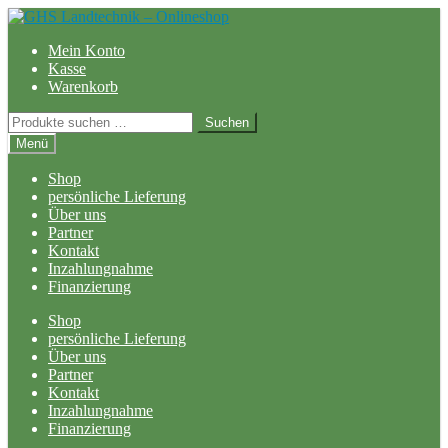
Zur
Zum
Navigation
Inhalt
Mein Konto
springen
springen
Kasse
Warenkorb
Suchen
Suchen
nach:
Menü
Shop
persönliche Lieferung
Über uns
Partner
Kontakt
Inzahlungnahme
Finanzierung
Shop
persönliche Lieferung
Über uns
Partner
Kontakt
Inzahlungnahme
Finanzierung