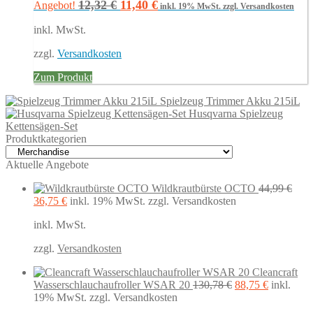
Ursprünglicher
Aktueller
12,32
€
11,40
€
Angebot!
inkl. 19% MwSt.
zzgl. Versandkosten
Preis
Preis
inkl. MwSt.
war:
ist:
12,32 €
11,40 €.
zzgl.
Versandkosten
Zum Produkt
Spielzeug Trimmer Akku 215iL
Husqvarna Spielzeug
Kettensägen-Set
Produktkategorien
Aktuelle Angebote
Wildkrautbürste OCTO
44,99
€
Ursprünglicher
Aktueller
36,75
€
inkl. 19% MwSt.
zzgl. Versandkosten
Preis
Preis
inkl. MwSt.
war:
ist:
44,99 €
36,75 €.
zzgl.
Versandkosten
Cleancraft
Ursprünglicher
Aktueller
Wasserschlauchaufroller WSAR 20
130,78
€
88,75
€
inkl.
Preis
Preis
19% MwSt.
zzgl. Versandkosten
war:
ist: