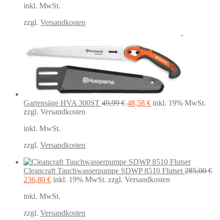
inkl. MwSt.
130,78 €
88,75 €.
zzgl.
Versandkosten
Ursprünglicher
Aktueller
Gartensäge HVA 300ST
49,99
€
48,58
€
inkl. 19% MwSt.
Preis
Preis
zzgl. Versandkosten
war:
ist:
inkl. MwSt.
49,99 €
48,58 €.
zzgl.
Versandkosten
Cleancraft Tauchwasserpumpe SDWP 8510 Flutset
285,00
€
Ursprünglicher
Aktueller
236,80
€
inkl. 19% MwSt.
zzgl. Versandkosten
Preis
Preis
inkl. MwSt.
war:
ist:
285,00 €
236,80 €.
zzgl.
Versandkosten