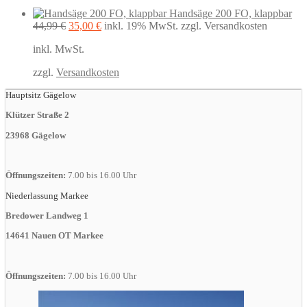
Handsäge 200 FO, klappbar
Ursprünglicher
Aktueller
44,99
€
35,00
€
inkl. 19% MwSt.
zzgl. Versandkosten
Preis
Preis
inkl. MwSt.
war:
ist:
44,99 €
35,00 €.
zzgl.
Versandkosten
Hauptsitz Gägelow
Klützer Straße 2
23968 Gägelow
Öffnungszeiten:
7.00 bis 16.00 Uhr
Niederlassung Markee
Bredower Landweg 1
14641 Nauen OT Markee
Öffnungszeiten:
7.00 bis 16.00 Uhr