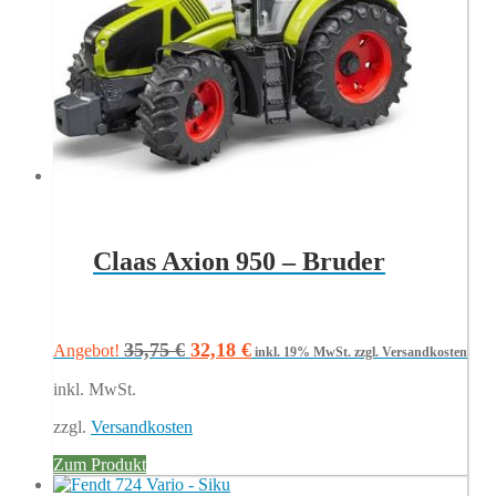
Claas Axion 950 – Bruder
Ursprünglicher
Aktueller
35,75
€
32,18
€
Angebot!
inkl. 19% MwSt.
zzgl. Versandkosten
Preis
Preis
inkl. MwSt.
war:
ist:
35,75 €
32,18 €.
zzgl.
Versandkosten
Zum Produkt