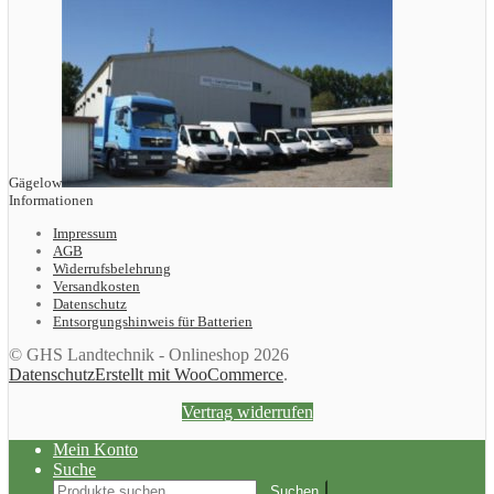
Gägelow
Informationen
Impressum
AGB
Widerrufsbelehrung
Versandkosten
Datenschutz
Entsorgungshinweis für Batterien
© GHS Landtechnik - Onlineshop 2026
Datenschutz
Erstellt mit WooCommerce
.
Vertrag widerrufen
Mein Konto
Suche
Suchen
Suchen