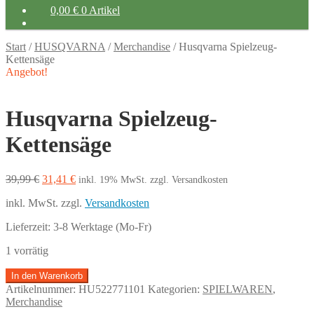
0,00
€
0 Artikel
Start
/
HUSQVARNA
/
Merchandise
/
Husqvarna Spielzeug-
Kettensäge
Angebot!
Husqvarna Spielzeug-
Kettensäge
Ursprünglicher
Aktueller
39,99
€
31,41
€
inkl. 19% MwSt.
zzgl. Versandkosten
Preis
Preis
inkl. MwSt.
zzgl.
Versandkosten
war:
ist:
39,99 €
31,41 €.
Lieferzeit:
3-8 Werktage (Mo-Fr)
1 vorrätig
Husqvarna
In den Warenkorb
Spielzeug-
Artikelnummer:
HU522771101
Kategorien:
SPIELWAREN
,
Kettensäge
Merchandise
Menge