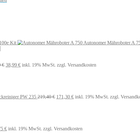
sten
100e Kit
Autonomer Mähroboter A 7
Ursprünglicher
Aktueller
9
€
38,99
€
inkl. 19% MwSt.
zzgl. Versandkosten
Preis
Preis
war:
ist:
64,99 €
38,99 €.
Ursprünglicher
Aktueller
kreiniger PW 235
219,40
€
171,30
€
inkl. 19% MwSt.
zzgl. Versandk
Preis
Preis
war:
ist:
219,40 €
171,30 €.
prünglicher
Aktueller
75
€
inkl. 19% MwSt.
zzgl. Versandkosten
s
Preis
:
ist: