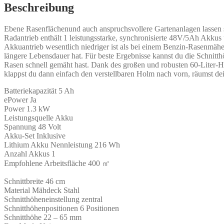
Beschreibung
Ebene Rasenflächenund auch anspruchsvollere Gartenanlagen lassen 
Radantrieb enthält 1 leistungsstarke, synchronisierte 48V/5Ah Akkus
Akkuantrieb wesentlich niedriger ist als bei einem Benzin-Rasenmäher
längere Lebensdauer hat. Für beste Ergebnisse kannst du die Schnitthö
Rasen schnell gemäht hast. Dank des großen und robusten 60-Liter-H
klappst du dann einfach den verstellbaren Holm nach vorn, räumst d
Batteriekapazität 5 Ah
ePower Ja
Power 1.3 kW
Leistungsquelle Akku
Spannung 48 Volt
Akku-Set Inklusive
Lithium Akku Nennleistung 216 Wh
Anzahl Akkus 1
Empfohlene Arbeitsfläche 400 ㎡
Schnittbreite 46 cm
Material Mähdeck Stahl
Schnitthöheneinstellung zentral
Schnitthöhenpositionen 6 Positionen
Schnitthöhe 22 – 65 mm