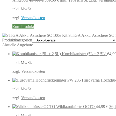
Angebot!
417,00
€
339,00
€
inkl. 19% MwSt.
zzgl. Versandko
Preis
Preis
inkl. MwSt.
war:
ist:
417,00 €
339,00 €.
zzgl.
Versandkosten
Zum Produkt
STIGA Akku-Astschere SC 
Produktkategorien
Aktuelle Angebote
Kombikanister (5L + 2,5L)
64,9
inkl. MwSt.
zzgl.
Versandkosten
Husqvarna Hochdruc
inkl. MwSt.
zzgl.
Versandkosten
Urs
Wildkrautbürste OCTO
44,99
€
36,
Prei
inkl. MwSt.
war