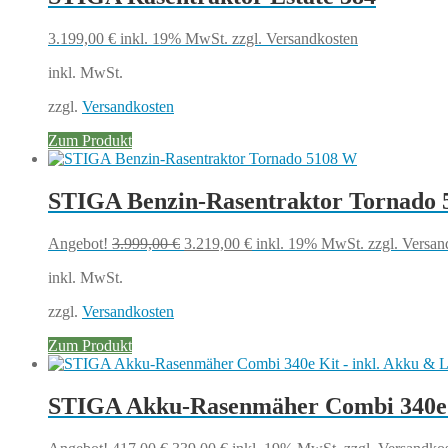
3.199,00
€
inkl. 19% MwSt.
zzgl. Versandkosten
inkl. MwSt.
zzgl.
Versandkosten
Zum Produkt
STIGA Benzin-Rasentraktor Tornado
Ursprünglicher
Aktueller
Angebot!
3.999,00
€
3.219,00
€
inkl. 19% MwSt.
zzgl. Versan
Preis
Preis
inkl. MwSt.
war:
ist:
3.999,00 €
3.219,00 €.
zzgl.
Versandkosten
Zum Produkt
STIGA Akku-Rasenmäher Combi 340e K
Ursprünglicher
Aktueller