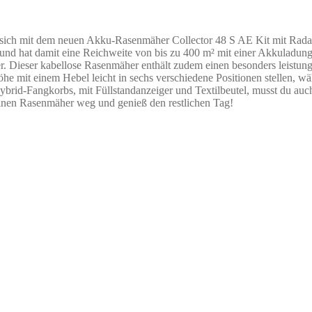
sich mit dem neuen Akku-Rasenmäher Collector 48 S AE Kit mit Radant
 und hat damit eine Reichweite von bis zu 400 m² mit einer Akkuladung.
. Dieser kabellose Rasenmäher enthält zudem einen besonders leistungss
he mit einem Hebel leicht in sechs verschiedene Positionen stellen, wäh
ybrid-Fangkorbs, mit Füllstandanzeiger und Textilbeutel, musst du au
einen Rasenmäher weg und genieß den restlichen Tag!