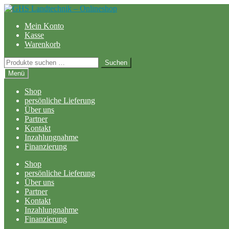
Zur
Zum
Navigation
Inhalt
Mein Konto
springen
springen
Kasse
Warenkorb
Suchen
Suchen
nach:
Menü
Shop
persönliche Lieferung
Über uns
Partner
Kontakt
Inzahlungnahme
Finanzierung
Shop
persönliche Lieferung
Über uns
Partner
Kontakt
Inzahlungnahme
Finanzierung