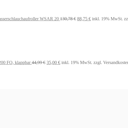
99 €
36,75 €.
Ursprünglicher
Aktueller
asserschlauchaufroller WSAR 20
130,78
€
88,75
€
inkl. 19% MwSt.
zz
Preis
Preis
war:
ist:
130,78 €
88,75 €.
Ursprünglicher
Aktueller
Preis
Preis
war:
ist:
00 FO, klappbar
44,99
€
35,00
€
inkl. 19% MwSt.
zzgl. Versandkoste
44,99 €
35,00 €.