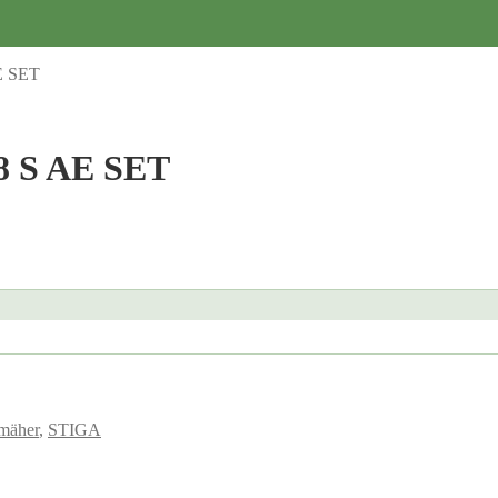
E SET
8 S AE SET
mäher
,
STIGA