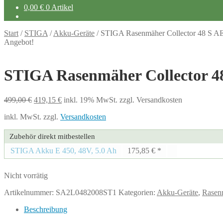
0,00
€
0 Artikel
Start
/
STIGA
/
Akku-Geräte
/
STIGA Rasenmäher Collector 48 S A
Angebot!
STIGA Rasenmäher Collector 4
Ursprünglicher
Aktueller
499,00
€
419,15
€
inkl. 19% MwSt.
zzgl. Versandkosten
Preis
Preis
inkl. MwSt.
zzgl.
Versandkosten
war:
ist:
499,00 €
419,15 €.
Zubehör direkt mitbestellen
STIGA Akku E 450, 48V, 5.0 Ah
175,85
€
*
Nicht vorrätig
Artikelnummer:
SA2L0482008ST1
Kategorien:
Akku-Geräte
,
Rasen
Beschreibung