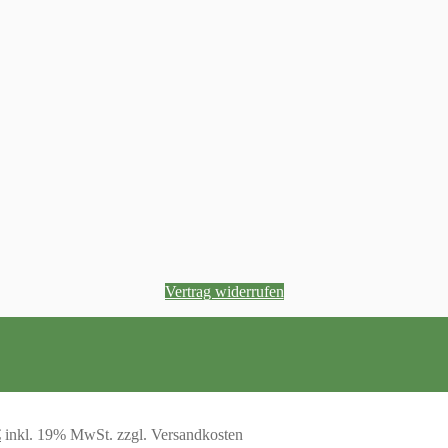
Vertrag widerrufen
glicher
Aktueller
€
inkl. 19% MwSt.
zzgl. Versandkosten