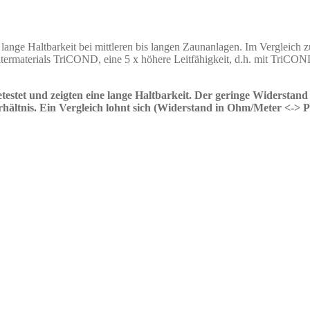
nge Haltbarkeit bei mittleren bis langen Zaunanlagen. Im Vergleich zu
rmaterials TriCOND, eine 5 x höhere Leitfähigkeit, d.h. mit TriCOND
etestet und zeigten eine lange Haltbarkeit. Der geringe Widers
rhältnis. Ein Vergleich lohnt sich (Widerstand in Ohm/Meter <-> P