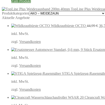
Zum Produkt
TopLine Plus Weidez
Produktkategorien
Aktuelle Angebote
Urs
Wildkrautbürste OCTO
44,99
€
36,
Prei
inkl. MwSt.
war
44,
zzgl.
Versandkosten
Ersatzm
inkl. MwSt.
zzgl.
Versandkosten
STIGA Spielzeug-Rasenmäh
inkl. MwSt.
zzgl.
Versandkosten
Cleancraft W