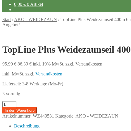
0,00
€
0 Artikel
Start
/
AKO - WEIDEZAUN
/
TopLine Plus Weidezaunseil 400m 
Angebot!
TopLine Plus Weidezaunseil 4
Ursprünglicher
Aktueller
95,99
€
86,39
€
inkl. 19% MwSt.
zzgl. Versandkosten
Preis
Preis
inkl. MwSt.
zzgl.
Versandkosten
war:
ist:
95,99 €
86,39 €.
Lieferzeit:
3-8 Werktage (Mo-Fr)
3 vorrätig
TopLine
Plus
In den Warenkorb
Weidezaunseil
Artikelnummer:
WZ449531
Kategorie:
AKO - WEIDEZAUN
400m
6mm
Beschreibung
Menge