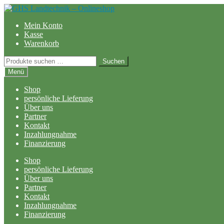
Zur
Zum
Navigation
Inhalt
Mein Konto
springen
springen
Kasse
Warenkorb
Suchen
Suchen
nach:
Menü
Shop
persönliche Lieferung
Über uns
Partner
Kontakt
Inzahlungnahme
Finanzierung
Shop
persönliche Lieferung
Über uns
Partner
Kontakt
Inzahlungnahme
Finanzierung