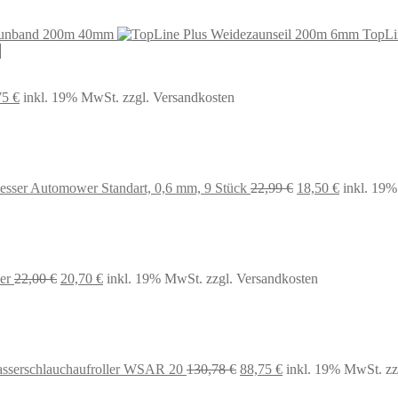
aunband 200m 40mm
TopLi
prünglicher
Aktueller
75
€
inkl. 19% MwSt.
zzgl. Versandkosten
s
Preis
:
ist:
99 €
36,75 €.
Ursprünglicher
Aktueller
esser Automower Standart, 0,6 mm, 9 Stück
22,99
€
18,50
€
inkl. 19
Preis
Preis
war:
ist:
22,99 €
18,50 €.
Ursprünglicher
Aktueller
er
22,00
€
20,70
€
inkl. 19% MwSt.
zzgl. Versandkosten
Preis
Preis
war:
ist:
22,00 €
20,70 €.
Ursprünglicher
Aktueller
asserschlauchaufroller WSAR 20
130,78
€
88,75
€
inkl. 19% MwSt.
zz
Preis
Preis