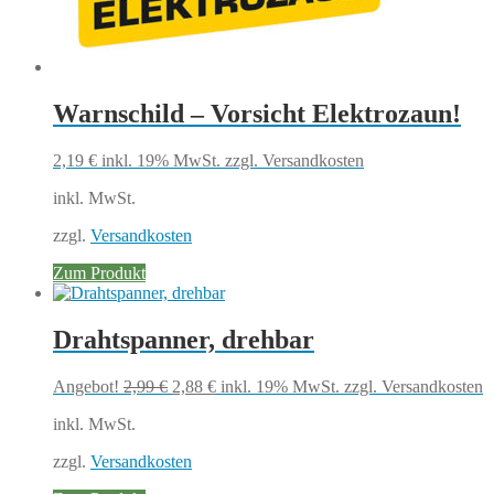
Warnschild – Vorsicht Elektrozaun!
2,19
€
inkl. 19% MwSt.
zzgl. Versandkosten
inkl. MwSt.
zzgl.
Versandkosten
Zum Produkt
Drahtspanner, drehbar
Ursprünglicher
Aktueller
Angebot!
2,99
€
2,88
€
inkl. 19% MwSt.
zzgl. Versandkosten
Preis
Preis
inkl. MwSt.
war:
ist:
2,99 €
2,88 €.
zzgl.
Versandkosten