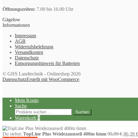
Öffnungszeiten:
7.00 bis 16.00 Uhr
Gägelow
Informationen
Impressum
AGB
Widerrufsbelehrung
Versandkosten
Datenschutz
Entsorgungshinweis für Batterien
© GHS Landtechnik - Onlineshop 2026
Datenschutz
Erstellt mit WooCommerce
.
Mein Konto
Suche
Suchen
Suchen
nach:
Warenkorb
0
Ursprün
Du siehst:
TopLine Plus Weidezaunseil 400m 6mm
95,99
€
86,39