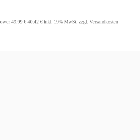
war:
ist:
130,78 €
88,75 €.
Ursprünglicher
Aktueller
mower
49,99
€
40,42
€
inkl. 19% MwSt.
zzgl. Versandkosten
Preis
Preis
war:
ist:
49,99 €
40,42 €.