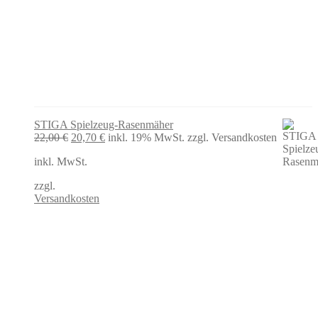
STIGA Spielzeug-Rasenmäher
Ursprünglicher
Aktueller
22,00
€
20,70
€
inkl. 19% MwSt.
zzgl. Versandkosten
Preis
Preis
inkl. MwSt.
war:
ist:
22,00 €
20,70 €.
zzgl.
Versandkosten