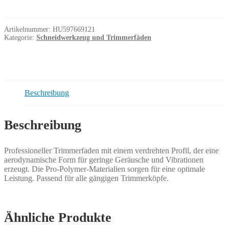
Twist
2,4mm
x
Artikelnummer:
HU597669121
77m
Kategorie:
Schneidwerkzeug und Trimmerfäden
Menge
Beschreibung
Beschreibung
Professioneller Trimmerfaden mit einem verdrehten Profil, der eine
aerodynamische Form für geringe Geräusche und Vibrationen
erzeugt. Die Pro-Polymer-Materialien sorgen für eine optimale
Leistung. Passend für alle gängigen Trimmerköpfe.
Ähnliche Produkte