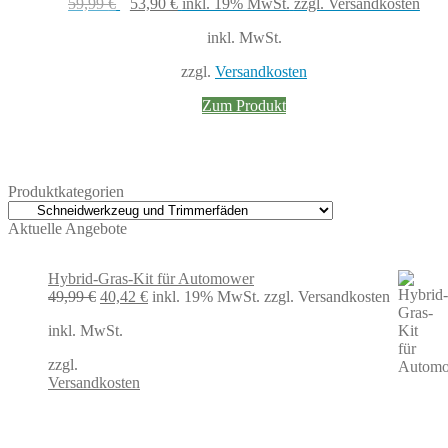
Ursprünglicher
Aktueller
59,99
€
53,90
€
inkl. 19% MwSt.
zzgl. Versandkosten
Preis
Preis
inkl. MwSt.
war:
ist:
59,99 €
53,90 €.
zzgl.
Versandkosten
Zum Produkt
Produktkategorien
Aktuelle Angebote
Hybrid-Gras-Kit für Automower
Ursprünglicher
Aktueller
49,99
€
40,42
€
inkl. 19% MwSt.
zzgl. Versandkosten
Preis
Preis
inkl. MwSt.
war:
ist:
49,99 €
40,42 €.
zzgl.
Versandkosten