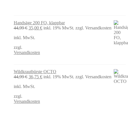
Handsäge 200 FO, klappbar
Ursprünglicher
Aktueller
44,99
€
35,00
€
inkl. 19% MwSt.
zzgl. Versandkosten
Preis
Preis
inkl. MwSt.
war:
ist:
44,99 €
35,00 €.
zzgl.
Versandkosten
Wildkrautbürste OCTO
Ursprünglicher
Aktueller
44,99
€
36,75
€
inkl. 19% MwSt.
zzgl. Versandkosten
Preis
Preis
inkl. MwSt.
war:
ist:
44,99 €
36,75 €.
zzgl.
Versandkosten