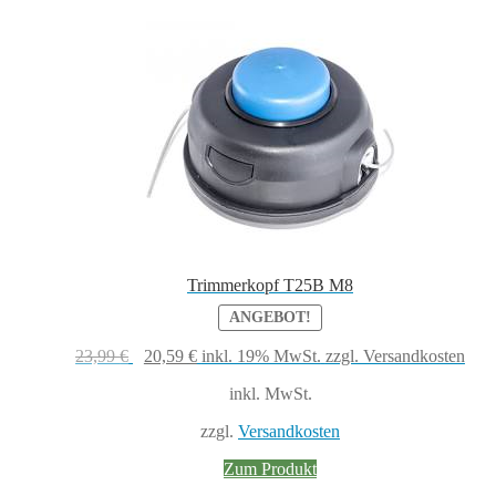
Trimmerkopf T25B M8
ANGEBOT!
Ursprünglicher
Aktueller
23,99
€
20,59
€
inkl. 19% MwSt.
zzgl. Versandkosten
Preis
Preis
inkl. MwSt.
war:
ist:
23,99 €
20,59 €.
zzgl.
Versandkosten
Zum Produkt