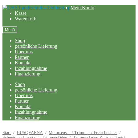
Zur
Zum
Mein Konto
Navigation
Inhalt
Kasse
springen
springen
Warenkorb
Menü
Shop
persönliche Lieferung
Über uns
Partner
Kontakt
Inzahlungnahme
Finanzierung
Shop
persönliche Lieferung
Über uns
Partner
Kontakt
Inzahlungnahme
Finanzierung
Start
/
HUSQVARNA
/
Motorsensen / Trimmer / Freischneider
/
Schneidwerkzeug und Trimmerfäden
/
Trimmerfaden Whisper-Twist