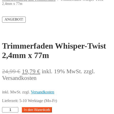
2,4mm x 77m
ANGEBOT!
Trimmerfaden Whisper-Twist
2,4mm x 77m
Ursprünglicher
Aktueller
24,99
€
19,79
€
inkl. 19% MwSt.
zzgl.
Preis
Preis
Versandkosten
war:
ist:
24,99 €
19,79 €.
inkl. MwSt.
zzgl.
Versandkosten
Lieferzeit:
5-10 Werktage (Mo-Fr)
Trimmerfaden
In den Warenkorb
Whisper-