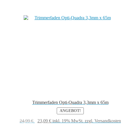
Trimmerfaden Opti-Quadra 3,3mm x 65m
ANGEBOT!
Ursprünglicher
Aktueller
24,99
€
23,09
€
inkl. 19% MwSt.
zzgl. Versandkosten
Preis
Preis