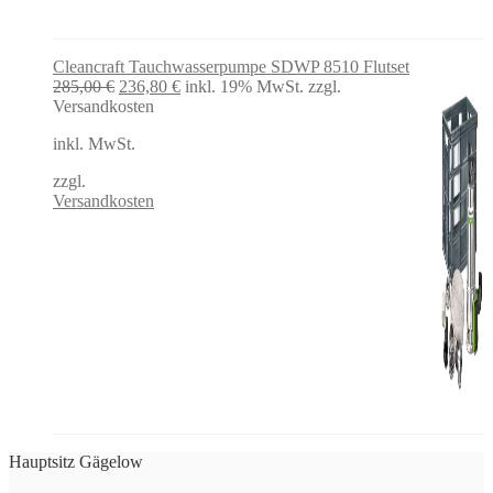
Cleancraft Tauchwasserpumpe SDWP 8510 Flutset
Ursprünglicher
Aktueller
285,00
€
236,80
€
inkl. 19% MwSt.
zzgl.
Preis
Preis
Versandkosten
war:
ist:
inkl. MwSt.
285,00 €
236,80 €.
zzgl.
Versandkosten
Hauptsitz Gägelow