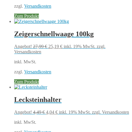
zzgl.
Versandkosten
Zum Produkt
Zeigerschnellwaage 100kg
Ursprünglicher
Aktueller
Angebot!
27,99
€
25,19
€
inkl. 19% MwSt.
zzgl.
Preis
Preis
Versandkosten
war:
ist:
inkl. MwSt.
27,99 €
25,19 €.
zzgl.
Versandkosten
Zum Produkt
Lecksteinhalter
Ursprünglicher
Aktueller
Angebot!
4,49
€
4,04
€
inkl. 19% MwSt.
zzgl. Versandkosten
Preis
Preis
inkl. MwSt.
war:
ist:
4,49 €
4,04 €.