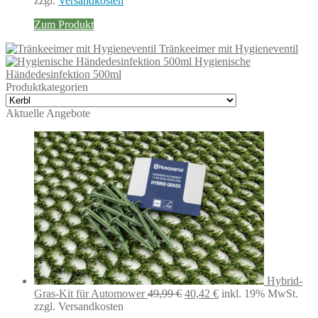
zzgl.
Versandkosten
Zum Produkt
Tränkeeimer mit Hygieneventil
Hygienische
Händedesinfektion 500ml
Produktkategorien
Aktuelle Angebote
Hybrid-
Ursprünglicher
Aktueller
Gras-Kit für Automower
49,99
€
40,42
€
inkl. 19% MwSt.
Preis
Preis
zzgl. Versandkosten