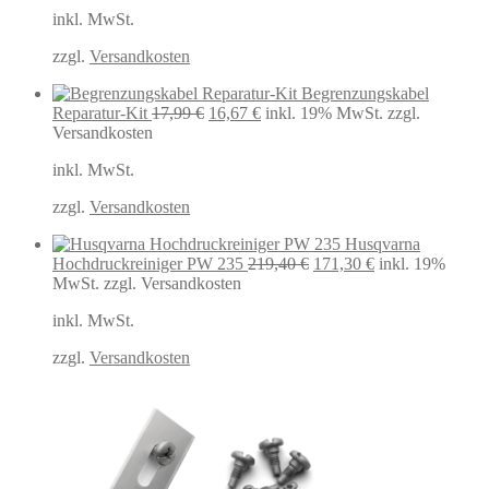
war:
ist:
inkl. MwSt.
49,99 €
40,42 €.
zzgl.
Versandkosten
Begrenzungskabel
Ursprünglicher
Aktueller
Reparatur-Kit
17,99
€
16,67
€
inkl. 19% MwSt.
zzgl.
Preis
Preis
Versandkosten
war:
ist:
inkl. MwSt.
17,99 €
16,67 €.
zzgl.
Versandkosten
Husqvarna
Ursprünglicher
Aktueller
Hochdruckreiniger PW 235
219,40
€
171,30
€
inkl. 19%
Preis
Preis
MwSt.
zzgl. Versandkosten
war:
ist:
inkl. MwSt.
219,40 €
171,30 €.
zzgl.
Versandkosten