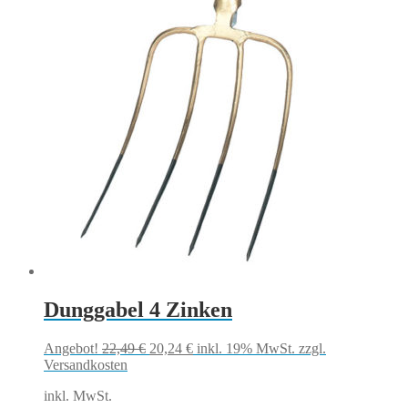
Dunggabel 4 Zinken
Ursprünglicher
Aktueller
Angebot!
22,49
€
20,24
€
inkl. 19% MwSt.
zzgl.
Preis
Preis
Versandkosten
war:
ist:
inkl. MwSt.
22,49 €
20,24 €.