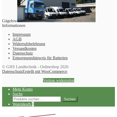
Gägelow
Informationen
Impressum
AGB
Widerrufsbelehrung
Versandkosten
Datenschutz
Entsorgungshinweis für Batterien
© GHS Landtechnik - Onlineshop 2026
Datenschutz
Erstellt mit WooCommerce
.
Vertrag widerrufen
Mein Konto
Suche
Suchen
Suchen
nach:
Warenkorb
0