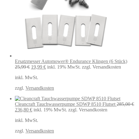
Ersatzmesser Automower® Endurance Klingen (6 Stück)
Ursprünglicher
Aktueller
25,99
€
19,99
€
inkl. 19% MwSt.
zzgl. Versandkosten
Preis
Preis
inkl. MwSt.
war:
ist:
25,99 €
19,99 €.
zzgl.
Versandkosten
Cleancraft Tauchwasserpumpe SDWP 8510 Flutset
285,00
€
Ursprünglicher
Aktueller
236,80
€
inkl. 19% MwSt.
zzgl. Versandkosten
Preis
Preis
inkl. MwSt.
war:
ist:
285,00 €
236,80 €.
zzgl.
Versandkosten