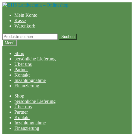
Zur
Zum
Navigation
Inhalt
Mein Konto
springen
springen
Kasse
Warenkorb
Suchen
Suchen
nach:
Menü
Shop
persönliche Lieferung
Über uns
Partner
Kontakt
Inzahlungnahme
Finanzierung
Shop
persönliche Lieferung
Über uns
Partner
Kontakt
Inzahlungnahme
Finanzierung