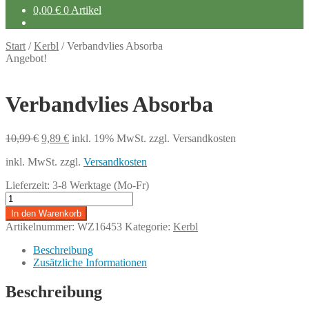
0,00
€
0 Artikel
Start
/
Kerbl
/
Verbandvlies Absorba
Angebot!
Verbandvlies Absorba
Ursprünglicher
Aktueller
10,99
€
9,89
€
inkl. 19% MwSt.
zzgl. Versandkosten
Preis
Preis
inkl. MwSt.
zzgl.
Versandkosten
war:
ist:
10,99 €
9,89 €.
Lieferzeit:
3-8 Werktage (Mo-Fr)
Verbandvlies
Absorba
In den Warenkorb
Menge
Artikelnummer:
WZ16453
Kategorie:
Kerbl
Beschreibung
Zusätzliche Informationen
Beschreibung