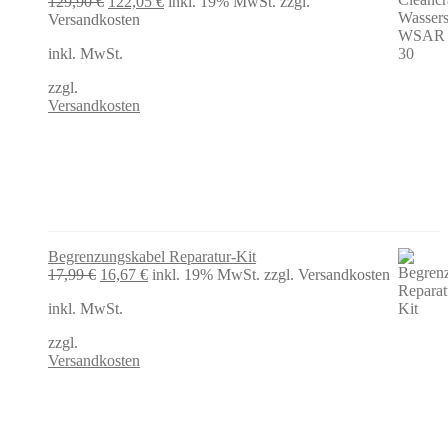
Ursprünglicher
Aktueller
129,90
€
122,05
€
inkl. 19% MwSt.
zzgl.
Preis
Preis
Versandkosten
war:
ist:
inkl. MwSt.
129,90 €
122,05 €.
zzgl.
Versandkosten
Begrenzungskabel Reparatur-Kit
Ursprünglicher
Aktueller
17,99
€
16,67
€
inkl. 19% MwSt.
zzgl. Versandkosten
Preis
Preis
inkl. MwSt.
war:
ist:
17,99 €
16,67 €.
zzgl.
Versandkosten