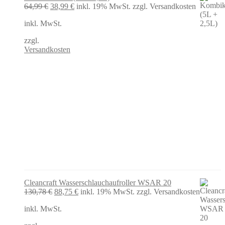
Ursprünglicher
Aktueller
64,99
€
38,99
€
inkl. 19% MwSt.
zzgl. Versandkosten
Preis
Preis
inkl. MwSt.
war:
ist:
64,99 €
38,99 €.
zzgl.
Versandkosten
Cleancraft Wasserschlauchaufroller WSAR 20
Ursprünglicher
Aktueller
130,78
€
88,75
€
inkl. 19% MwSt.
zzgl. Versandkosten
Preis
Preis
inkl. MwSt.
war:
ist:
130,78 €
88,75 €.