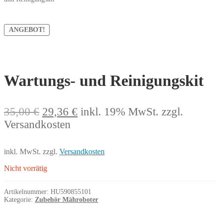
ANGEBOT!
Wartungs- und Reinigungskit
Ursprünglicher
Aktueller
35,00
€
29,36
€
inkl. 19% MwSt.
zzgl.
Preis
Preis
Versandkosten
war:
ist:
35,00 €
29,36 €.
inkl. MwSt.
zzgl.
Versandkosten
Nicht vorrätig
Artikelnummer:
HU590855101
Kategorie:
Zubehör Mähroboter