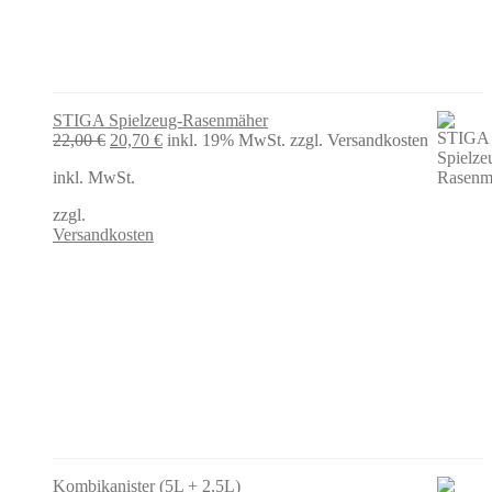
STIGA Spielzeug-Rasenmäher
Ursprünglicher
Aktueller
22,00
€
20,70
€
inkl. 19% MwSt.
zzgl. Versandkosten
Preis
Preis
inkl. MwSt.
war:
ist:
22,00 €
20,70 €.
zzgl.
Versandkosten
Kombikanister (5L + 2,5L)