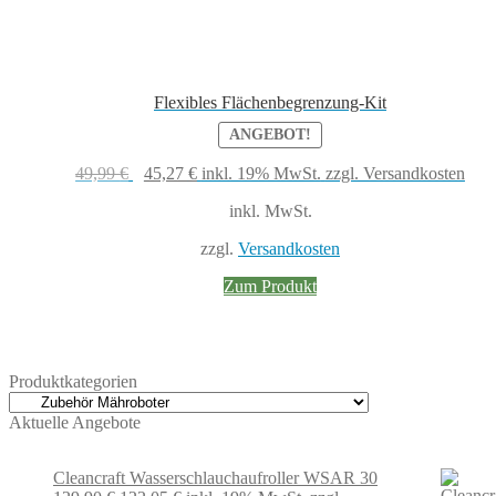
Flexibles Flächenbegrenzung-Kit
ANGEBOT!
Ursprünglicher
Aktueller
49,99
€
45,27
€
inkl. 19% MwSt.
zzgl. Versandkosten
Preis
Preis
inkl. MwSt.
war:
ist:
49,99 €
45,27 €.
zzgl.
Versandkosten
Zum Produkt
Produktkategorien
Aktuelle Angebote
Cleancraft Wasserschlauchaufroller WSAR 30