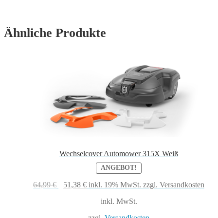
Ähnliche Produkte
Wechselcover Automower 315X Weiß
ANGEBOT!
Ursprünglicher
Aktueller
64,99
€
51,38
€
inkl. 19% MwSt.
zzgl. Versandkosten
Preis
Preis
inkl. MwSt.
war:
ist:
64,99 €
51,38 €.
zzgl.
Versandkosten