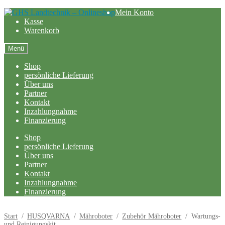
Zur
Zum
Mein Konto
Navigation
Inhalt
Kasse
springen
springen
Warenkorb
Menü
Shop
persönliche Lieferung
Über uns
Partner
Kontakt
Inzahlungnahme
Finanzierung
Shop
persönliche Lieferung
Über uns
Partner
Kontakt
Inzahlungnahme
Finanzierung
Start
/
HUSQVARNA
/
Mähroboter
/
Zubehör Mähroboter
/
Wartungs-
und Reinigungskit