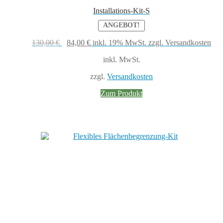
Installations-Kit-S
ANGEBOT!
Ursprünglicher
Aktueller
130,00
€
84,00
€
inkl. 19% MwSt.
zzgl. Versandkosten
Preis
Preis
inkl. MwSt.
war:
ist:
130,00 €
84,00 €.
zzgl.
Versandkosten
Zum Produkt