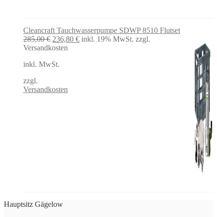
Cleancraft Tauchwasserpumpe SDWP 8510 Flutset
Ursprünglicher
Aktueller
285,00
€
236,80
€
inkl. 19% MwSt.
zzgl.
Preis
Preis
Versandkosten
war:
ist:
inkl. MwSt.
285,00 €
236,80 €.
zzgl.
Versandkosten
Hauptsitz Gägelow