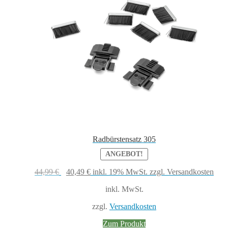
Radbürstensatz 305
ANGEBOT!
Ursprünglicher
Aktueller
44,99
€
40,49
€
inkl. 19% MwSt.
zzgl. Versandkosten
Preis
Preis
inkl. MwSt.
war:
ist:
44,99 €
40,49 €.
zzgl.
Versandkosten
Zum Produkt