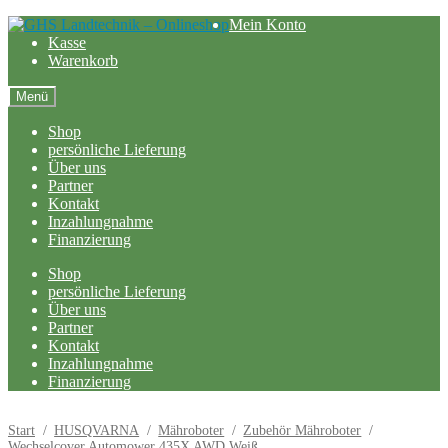
Zur
Zum
Mein Konto
Navigation
Inhalt
Kasse
springen
springen
Warenkorb
Menü
Shop
persönliche Lieferung
Über uns
Partner
Kontakt
Inzahlungnahme
Finanzierung
Shop
persönliche Lieferung
Über uns
Partner
Kontakt
Inzahlungnahme
Finanzierung
Start
/
HUSQVARNA
/
Mähroboter
/
Zubehör Mähroboter
/
Wechselcover Automower 435X AWD Weiß