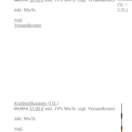
Preis
Preis
inkl. MwSt.
war:
ist:
64,99 €
38,99 €.
zzgl.
Versandkosten
Kraftstoffkanister (15L)
Ursprünglicher
Aktueller
69,99
€
53,00
€
inkl. 19% MwSt.
zzgl. Versandkosten
Preis
Preis
inkl. MwSt.
war:
ist:
69,99 €
53,00 €.
zzgl.