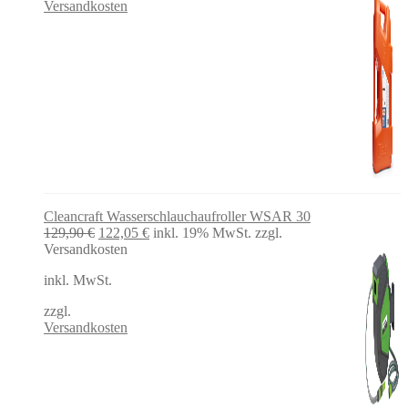
Versandkosten
Cleancraft Wasserschlauchaufroller WSAR 30
Ursprünglicher
Aktueller
129,90
€
122,05
€
inkl. 19% MwSt.
zzgl.
Preis
Preis
Versandkosten
war:
ist:
inkl. MwSt.
129,90 €
122,05 €.
zzgl.
Versandkosten