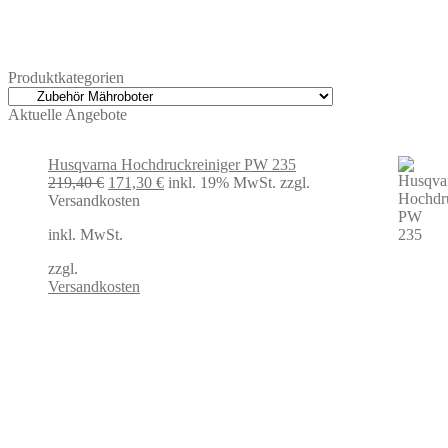
Produktkategorien
Aktuelle Angebote
Husqvarna Hochdruckreiniger PW 235
Ursprünglicher
Aktueller
219,40
€
171,30
€
inkl. 19% MwSt.
zzgl.
Preis
Preis
Versandkosten
war:
ist:
inkl. MwSt.
219,40 €
171,30 €.
zzgl.
Versandkosten