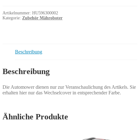
435X
AWD
Weiß
Artikelnummer:
HU596300002
Menge
Kategorie:
Zubehör Mähroboter
Beschreibung
Beschreibung
Die Automower dienen nur zur Veranschaulichung des Artikels. Sie
erhalten hier nur das Wechselcover in entsprechender Farbe.
Ähnliche Produkte