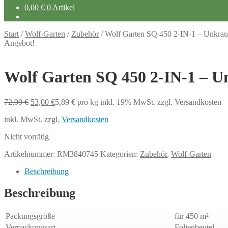
0,00
€
0 Artikel
Start
/
Wolf-Garten
/
Zubehör
/
Wolf Garten SQ 450 2-IN-1 – Unkrau
Angebot!
Wolf Garten SQ 450 2-IN-1 – U
Ursprünglicher
Aktueller
72,99
€
53,00
€
5,89
€
pro kg
inkl. 19% MwSt.
zzgl. Versandkosten
Preis
Preis
inkl. MwSt.
zzgl.
Versandkosten
war:
ist:
72,99 €
53,00 €.
Nicht vorrätig
Artikelnummer:
RM3840745
Kategorien:
Zubehör
,
Wolf-Garten
Beschreibung
Beschreibung
Packungsgröße
für 450 m²
Verpackungsart
Folienbeutel