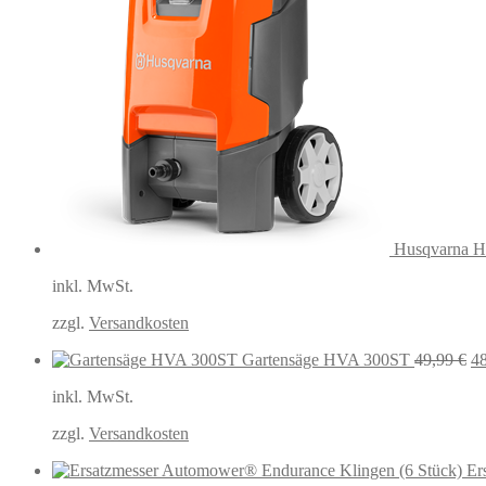
Husqvarna H
inkl. MwSt.
zzgl.
Versandkosten
Ur
Gartensäge HVA 300ST
49,99
€
4
Pr
inkl. MwSt.
wa
49
zzgl.
Versandkosten
Er