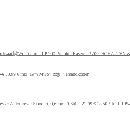
chsaat
LP 200 ''SCHATTEN
Ursprünglicher
Aktueller
9
€
38,99
€
inkl. 19% MwSt.
zzgl. Versandkosten
Preis
Preis
war:
ist:
64,99 €
38,99 €.
Ursprünglicher
Aktueller
esser Automower Standart, 0,6 mm, 9 Stück
22,99
€
18,50
€
inkl. 19
Preis
Preis
war:
ist:
22,99 €
18,50 €.