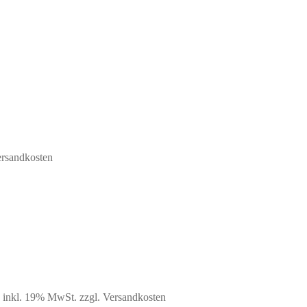
ersandkosten
glicher
Aktueller
inkl. 19% MwSt.
zzgl. Versandkosten