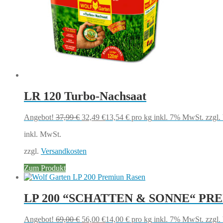
LR 120 Turbo-Nachsaat
Ursprünglicher
Aktueller
Angebot!
37,99
€
32,49
€
13,54
€
pro kg
inkl. 7% MwSt.
zzgl.
Preis
Preis
inkl. MwSt.
war:
ist:
37,99 €
32,49 €.
zzgl.
Versandkosten
Zum Produkt
LP 200 “SCHATTEN & SONNE“ P
Ursprünglicher
Aktueller
Angebot!
69,00
€
56,00
€
14,00
€
pro kg
inkl. 7% MwSt.
zzgl.