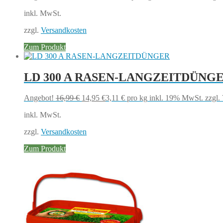
Preis
Preis
inkl. MwSt.
war:
ist:
69,00 €
56,00 €.
zzgl.
Versandkosten
Zum Produkt
LD 300 A RASEN-LANGZEITDÜNG
Ursprünglicher
Aktueller
Angebot!
16,99
€
14,95
€
3,11
€
pro kg
inkl. 19% MwSt.
zzgl.
Preis
Preis
inkl. MwSt.
war:
ist:
16,99 €
14,95 €.
zzgl.
Versandkosten
Zum Produkt