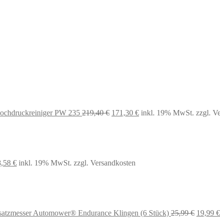
ochdruckreiniger PW 235
219,40
€
171,30
€
inkl. 19% MwSt.
zzgl. V
sprünglicher
Aktueller
8,58
€
inkl. 19% MwSt.
zzgl. Versandkosten
eis
Preis
r:
ist:
,99 €
48,58 €.
Ursprün
satzmesser Automower® Endurance Klingen (6 Stück)
25,99
€
19,99
€