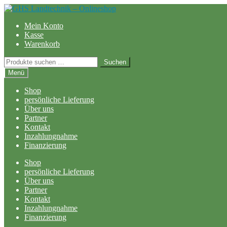
Zur
Zum
Navigation
Inhalt
Mein Konto
springen
springen
Kasse
Warenkorb
Suchen
Suchen
nach:
Menü
Shop
persönliche Lieferung
Über uns
Partner
Kontakt
Inzahlungnahme
Finanzierung
Shop
persönliche Lieferung
Über uns
Partner
Kontakt
Inzahlungnahme
Finanzierung