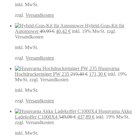
inkl. MwSt.
war:
ist:
22,99 €
18,50 €.
zzgl.
Versandkosten
Hybrid-Gras-Kit für
Ursprünglicher
Aktueller
Automower
49,99
€
40,42
€
inkl. 19% MwSt.
zzgl.
Preis
Preis
Versandkosten
war:
ist:
inkl. MwSt.
49,99 €
40,42 €.
zzgl.
Versandkosten
Husqvarna
Ursprünglicher
Aktueller
Hochdruckreiniger PW 235
219,40
€
171,30
€
inkl. 19%
Preis
Preis
MwSt.
zzgl. Versandkosten
war:
ist:
inkl. MwSt.
219,40 €
171,30 €.
zzgl.
Versandkosten
Husqvarna Akku
Ursprünglicher
Aktueller
Ladekoffer C1000X4
549,00
€
437,89
€
inkl. 19% MwSt.
Preis
Preis
zzgl. Versandkosten
war:
ist:
inkl. MwSt.
549,00 €
437,89 €.