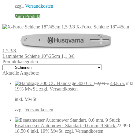
zzgl.
Versandkosten
Zum Produkt
X-Force Schiene 18″/45cm
1,5 3/8
Laminierte Schiene 10"/25cm 1,1 3/8
Produktkategorien
Aktuelle Angebote
Ursprüngliche
Aktuel
Handsäge 300 CU
52,99
€
43,85
€
inkl.
Preis
Preis
19% MwSt.
zzgl. Versandkosten
war:
ist:
inkl. MwSt.
52,99 €
43,85 
zzgl.
Versandkosten
Ersatzmesser Automower Standart, 0,6 mm, 9 Stück
22,99
€
Ursprünglicher
Aktueller
18,50
€
inkl. 19% MwSt.
zzgl. Versandkosten
Preis
Preis