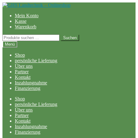
Zur
Zum
Navigation
Inhalt
Mein Konto
springen
springen
Kasse
Warenkorb
Suchen
Suchen
nach:
Menü
Shop
persönliche Lieferung
Über uns
Partner
Kontakt
Inzahlungnahme
Finanzierung
Shop
persönliche Lieferung
Über uns
Partner
Kontakt
Inzahlungnahme
Finanzierung