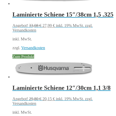
Laminierte Schiene 15″/38cm 1,5 .325
Ursprünglicher
Aktueller
Angebot!
33,08
€
27,99
€
inkl. 19% MwSt.
zzgl.
Preis
Preis
Versandkosten
war:
ist:
inkl. MwSt.
33,08 €
27,99 €.
zzgl.
Versandkosten
Zum Produkt
Laminierte Schiene 12″/30cm 1,1 3/8
Ursprünglicher
Aktueller
Angebot!
29,80
€
20,15
€
inkl. 19% MwSt.
zzgl.
Preis
Preis
Versandkosten
war:
ist:
inkl. MwSt.
29,80 €
20,15 €.