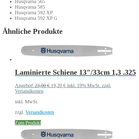
Husqvarna 565
Husqvarna 585
Husqvarna 592 XP
Husqvarna 592 XP G
Ähnliche Produkte
Laminierte Schiene 13″/33cm 1,3 .325
Ursprünglicher
Aktueller
Angebot!
23,00
€
19,20
€
inkl. 19% MwSt.
zzgl.
Preis
Preis
Versandkosten
war:
ist:
inkl. MwSt.
23,00 €
19,20 €.
zzgl.
Versandkosten
Zum Produkt