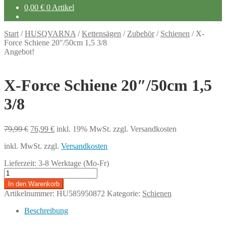
0,00
€
0 Artikel
Start
/
HUSQVARNA
/
Kettensägen
/
Zubehör
/
Schienen
/
X-
Force Schiene 20″/50cm 1,5 3/8
Angebot!
X-Force Schiene 20″/50cm 1,5
3/8
Ursprünglicher
Aktueller
79,99
€
76,99
€
inkl. 19% MwSt.
zzgl. Versandkosten
Preis
Preis
inkl. MwSt.
zzgl.
Versandkosten
war:
ist:
79,99 €
76,99 €.
Lieferzeit:
3-8 Werktage (Mo-Fr)
X-
Force
In den Warenkorb
Schiene
Artikelnummer:
HU585950872
Kategorie:
Schienen
20″/50cm
1,5
Beschreibung
3/8