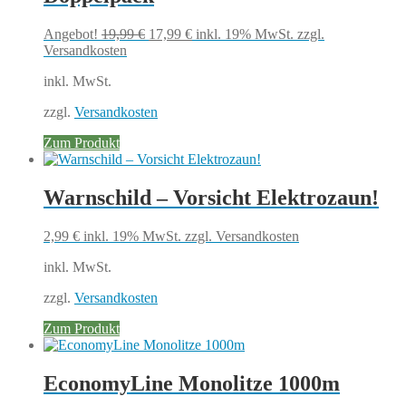
Ursprünglicher
Aktueller
Angebot!
19,99
€
17,99
€
inkl. 19% MwSt.
zzgl.
Preis
Preis
Versandkosten
war:
ist:
inkl. MwSt.
19,99 €
17,99 €.
zzgl.
Versandkosten
Zum Produkt
Warnschild – Vorsicht Elektrozaun!
2,99
€
inkl. 19% MwSt.
zzgl. Versandkosten
inkl. MwSt.
zzgl.
Versandkosten
Zum Produkt
EconomyLine Monolitze 1000m