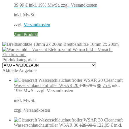
39,99
€
inkl. 19% MwSt.
zzgl. Versandkosten
inkl. MwSt.
zzgl.
Versandkosten
Zum Produkt
Breitbandlitze 10mm 2x 200m
Warnschild – Vorsicht
Elektrozaun!
Produktkategorien
Aktuelle Angebote
Cleancraft
Ursprünglicher
Aktueller
Wasserschlauchaufroller WSAR 20
130,78
€
88,75
€
inkl.
Preis
Preis
19% MwSt.
zzgl. Versandkosten
war:
ist:
inkl. MwSt.
130,78 €
88,75 €.
zzgl.
Versandkosten
Cleancraft
Ursprünglicher
Aktuelle
Wasserschlauchaufroller WSAR 30
129,90
€
122,05
€
inkl.