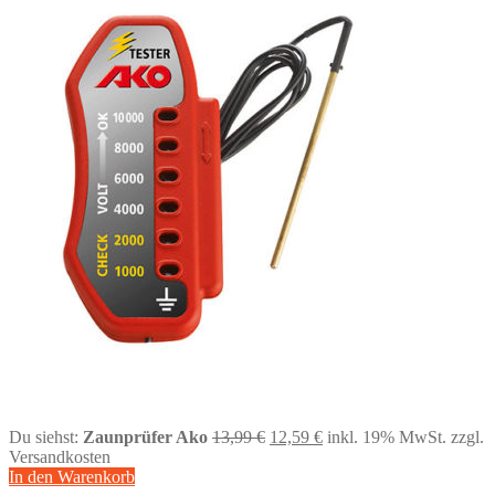
Ursprünglicher
Aktueller
Du siehst:
Zaunprüfer Ako
13,99
€
12,59
€
inkl. 19% MwSt.
zzgl.
Preis
Preis
Versandkosten
war:
ist:
In den Warenkorb