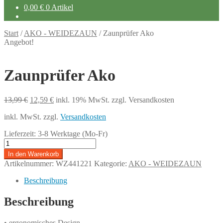
0,00
€
0 Artikel
Start
/
AKO - WEIDEZAUN
/
Zaunprüfer Ako
Angebot!
Zaunprüfer Ako
Ursprünglicher
Aktueller
13,99
€
12,59
€
inkl. 19% MwSt.
zzgl. Versandkosten
Preis
Preis
inkl. MwSt.
zzgl.
Versandkosten
war:
ist:
13,99 €
12,59 €.
Lieferzeit:
3-8 Werktage (Mo-Fr)
Zaunprüfer
Ako
In den Warenkorb
Menge
Artikelnummer:
WZ441221
Kategorie:
AKO - WEIDEZAUN
Beschreibung
Beschreibung
• ergonomisches Design