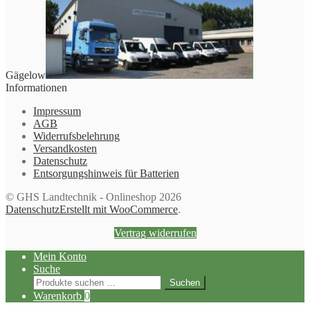
Gägelow
Informationen
Impressum
AGB
Widerrufsbelehrung
Versandkosten
Datenschutz
Entsorgungshinweis für Batterien
© GHS Landtechnik - Onlineshop 2026
Datenschutz
Erstellt mit WooCommerce
.
Vertrag widerrufen
Mein Konto
Suche
Suchen
Suchen
nach:
Warenkorb
0