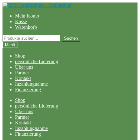
Zur
Zum
Navigation
Inhalt
Mein Konto
springen
springen
Kasse
Warenkorb
Suchen
Suchen
nach:
Menü
Shop
persönliche Lieferung
Über uns
Partner
Kontakt
Inzahlungnahme
Finanzierung
Shop
persönliche Lieferung
Über uns
Partner
Kontakt
Inzahlungnahme
Finanzierung