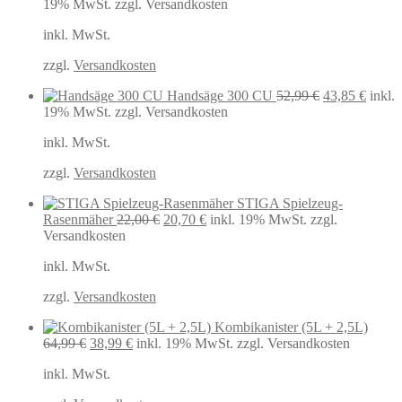
Preis
Preis
19% MwSt.
zzgl. Versandkosten
war:
ist:
inkl. MwSt.
129,90 €
122,05 €
zzgl.
Versandkosten
Ursprüngliche
Aktuel
Handsäge 300 CU
52,99
€
43,85
€
inkl.
Preis
Preis
19% MwSt.
zzgl. Versandkosten
war:
ist:
inkl. MwSt.
52,99 €
43,85 
zzgl.
Versandkosten
STIGA Spielzeug-
Ursprünglicher
Aktueller
Rasenmäher
22,00
€
20,70
€
inkl. 19% MwSt.
zzgl.
Preis
Preis
Versandkosten
war:
ist:
inkl. MwSt.
22,00 €
20,70 €.
zzgl.
Versandkosten
Kombikanister (5L + 2,5L)
Ursprünglicher
Aktueller
64,99
€
38,99
€
inkl. 19% MwSt.
zzgl. Versandkosten
Preis
Preis
inkl. MwSt.
war:
ist:
64,99 €
38,99 €.