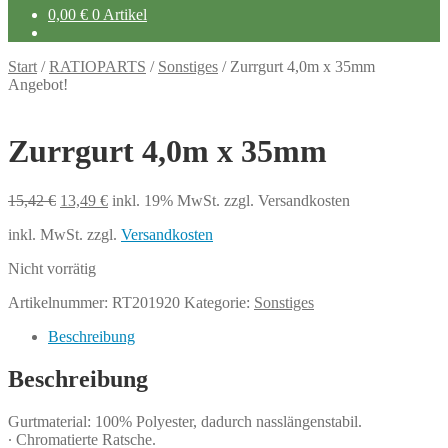
0,00
€
0 Artikel
Start
/
RATIOPARTS
/
Sonstiges
/
Zurrgurt 4,0m x 35mm
Angebot!
Zurrgurt 4,0m x 35mm
Ursprünglicher
Aktueller
15,42
€
13,49
€
inkl. 19% MwSt.
zzgl. Versandkosten
Preis
Preis
inkl. MwSt.
zzgl.
Versandkosten
war:
ist:
15,42 €
13,49 €.
Nicht vorrätig
Artikelnummer:
RT201920
Kategorie:
Sonstiges
Beschreibung
Beschreibung
Gurtmaterial: 100% Polyester, dadurch nasslängenstabil.
∙ Chromatierte Ratsche.