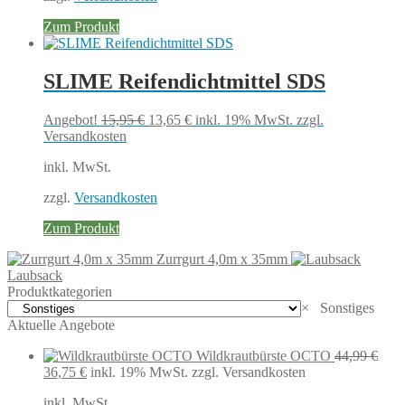
Zum Produkt
SLIME Reifendichtmittel SDS
Ursprünglicher
Aktueller
Angebot!
15,95
€
13,65
€
inkl. 19% MwSt.
zzgl.
Preis
Preis
Versandkosten
war:
ist:
inkl. MwSt.
15,95 €
13,65 €.
zzgl.
Versandkosten
Zum Produkt
Zurrgurt 4,0m x 35mm
Laubsack
Produktkategorien
×
Sonstiges
Aktuelle Angebote
Wildkrautbürste OCTO
44,99
€
Ursprünglicher
Aktueller
36,75
€
inkl. 19% MwSt.
zzgl. Versandkosten
Preis
Preis
inkl. MwSt.
war:
ist: