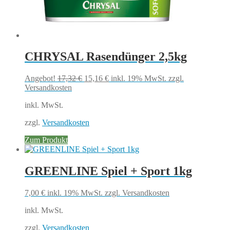
CHRYSAL Rasendünger 2,5kg
Ursprünglicher
Aktueller
Angebot!
17,32
€
15,16
€
inkl. 19% MwSt.
zzgl.
Preis
Preis
Versandkosten
war:
ist:
inkl. MwSt.
17,32 €
15,16 €.
zzgl.
Versandkosten
Zum Produkt
GREENLINE Spiel + Sport 1kg
7,00
€
inkl. 19% MwSt.
zzgl. Versandkosten
inkl. MwSt.
zzgl.
Versandkosten