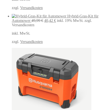
44,99 €
36,75 €.
zzgl.
Versandkosten
Hybrid-Gras-Kit für
Ursprünglicher
Aktueller
Automower
49,99
€
40,42
€
inkl. 19% MwSt.
zzgl.
Preis
Preis
Versandkosten
war:
ist:
inkl. MwSt.
49,99 €
40,42 €.
zzgl.
Versandkosten