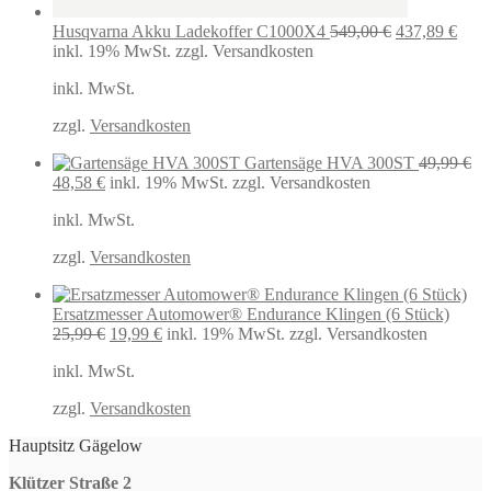
Ursprünglich
Aktu
Husqvarna Akku Ladekoffer C1000X4
549,00
€
437,89
€
Preis
Preis
inkl. 19% MwSt.
zzgl. Versandkosten
war:
ist:
inkl. MwSt.
549,00 €
437,
zzgl.
Versandkosten
Gartensäge HVA 300ST
49,99
€
Ursprünglicher
Aktueller
48,58
€
inkl. 19% MwSt.
zzgl. Versandkosten
Preis
Preis
inkl. MwSt.
war:
ist:
49,99 €
48,58 €.
zzgl.
Versandkosten
Ersatzmesser Automower® Endurance Klingen (6 Stück)
Ursprünglicher
Aktueller
25,99
€
19,99
€
inkl. 19% MwSt.
zzgl. Versandkosten
Preis
Preis
inkl. MwSt.
war:
ist:
25,99 €
19,99 €.
zzgl.
Versandkosten
Hauptsitz Gägelow
Klützer Straße 2