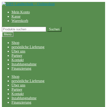
Zur
Zum
Navigation
Inhalt
Mein Konto
springen
springen
Kasse
Warenkorb
Suchen
Suchen
nach:
Menü
Shop
persönliche Lieferung
Über uns
Partner
Kontakt
Inzahlungnahme
Finanzierung
Shop
persönliche Lieferung
Über uns
Partner
Kontakt
Inzahlungnahme
Finanzierung