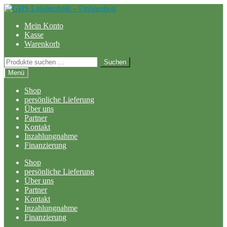
Zur
Zum
Navigation
Inhalt
Mein Konto
springen
springen
Kasse
Warenkorb
Suchen
Suchen
nach:
Menü
Shop
persönliche Lieferung
Über uns
Partner
Kontakt
Inzahlungnahme
Finanzierung
Shop
persönliche Lieferung
Über uns
Partner
Kontakt
Inzahlungnahme
Finanzierung