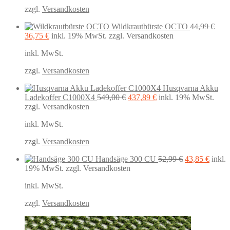
25,99 €
19,99 €.
zzgl.
Versandkosten
Wildkrautbürste OCTO
44,99
€
Ursprünglicher
Aktueller
36,75
€
inkl. 19% MwSt.
zzgl. Versandkosten
Preis
Preis
inkl. MwSt.
war:
ist:
44,99 €
36,75 €.
zzgl.
Versandkosten
Husqvarna Akku
Ursprünglicher
Aktueller
Ladekoffer C1000X4
549,00
€
437,89
€
inkl. 19% MwSt.
Preis
Preis
zzgl. Versandkosten
war:
ist:
inkl. MwSt.
549,00 €
437,89 €.
zzgl.
Versandkosten
Ursprüngliche
Aktuel
Handsäge 300 CU
52,99
€
43,85
€
inkl.
Preis
Preis
19% MwSt.
zzgl. Versandkosten
war:
ist:
inkl. MwSt.
52,99 €
43,85 
zzgl.
Versandkosten