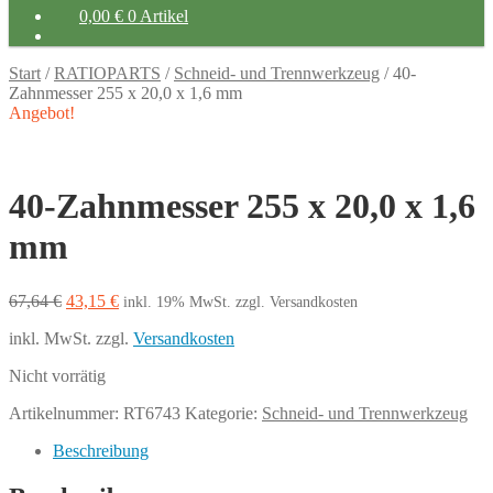
0,00
€
0 Artikel
Start
/
RATIOPARTS
/
Schneid- und Trennwerkzeug
/
40-
Zahnmesser 255 x 20,0 x 1,6 mm
Angebot!
40-Zahnmesser 255 x 20,0 x 1,6
mm
Ursprünglicher
Aktueller
67,64
€
43,15
€
inkl. 19% MwSt.
zzgl. Versandkosten
Preis
Preis
inkl. MwSt.
zzgl.
Versandkosten
war:
ist:
67,64 €
43,15 €.
Nicht vorrätig
Artikelnummer:
RT6743
Kategorie:
Schneid- und Trennwerkzeug
Beschreibung