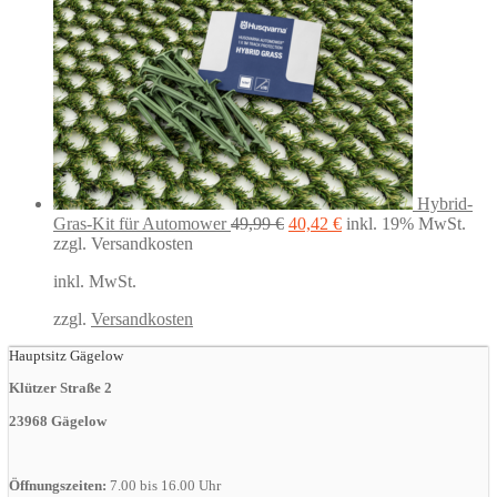
Hybrid-
Ursprünglicher
Aktueller
Gras-Kit für Automower
49,99
€
40,42
€
inkl. 19% MwSt.
Preis
Preis
zzgl. Versandkosten
war:
ist:
inkl. MwSt.
49,99 €
40,42 €.
zzgl.
Versandkosten
Hauptsitz Gägelow
Klützer Straße 2
23968 Gägelow
Öffnungszeiten:
7.00 bis 16.00 Uhr