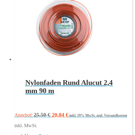
Nylonfaden Rund Alucut 2,4
mm 90 m
Ursprünglicher
Aktueller
25,50
€
20,84
€
Angebot!
inkl. 19% MwSt.
zzgl. Versandkosten
Preis
Preis
inkl. MwSt.
war:
ist:
25,50 €
20,84 €.