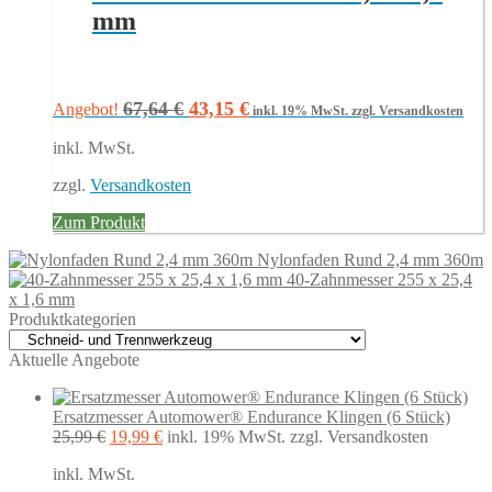
mm
Ursprünglicher
Aktueller
67,64
€
43,15
€
Angebot!
inkl. 19% MwSt.
zzgl. Versandkosten
Preis
Preis
inkl. MwSt.
war:
ist:
67,64 €
43,15 €.
zzgl.
Versandkosten
Zum Produkt
Nylonfaden Rund 2,4 mm 360m
40-Zahnmesser 255 x 25,4
x 1,6 mm
Produktkategorien
Aktuelle Angebote
Ersatzmesser Automower® Endurance Klingen (6 Stück)
Ursprünglicher
Aktueller
25,99
€
19,99
€
inkl. 19% MwSt.
zzgl. Versandkosten
Preis
Preis
inkl. MwSt.
war:
ist: